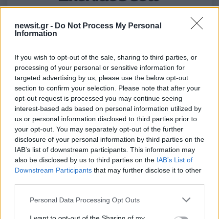
newsit.gr -
Do Not Process My Personal
50 /50
Information
If you wish to opt-out of the sale, sharing to third parties, or
processing of your personal or sensitive information for
targeted advertising by us, please use the below opt-out
2000 /2000
section to confirm your selection. Please note that after your
opt-out request is processed you may continue seeing
Υποβολή σχολίου
interest-based ads based on personal information utilized by
us or personal information disclosed to third parties prior to
Όροι Χρήσης
. Το site προστατεύεται από reCAPTCHA, ισχύουν
your opt-out. You may separately opt-out of the further
Πολιτική Απορρήτου
&
Όροι Χρήσης
της Google.
disclosure of your personal information by third parties on the
IAB’s list of downstream participants. This information may
Lifestyle
also be disclosed by us to third parties on the
IAB’s List of
ΓΡΗΓΟΡΗΣ ΒΑΛΤΙΝΟΣ
Downstream Participants
that may further disclose it to other
third parties.
Share:
Please note that this website/app uses one or more Google
Personal Data Processing Opt Outs
Ακολουθήστε το Νewsit.gr στο
Google News
και
services and may gather and store information including but
ενημερωθείτε πρώτοι για όλη την ειδησεογραφία και τα
not limited to your visit or usage behaviour. You may click to
I want to opt-out of the Sharing of my