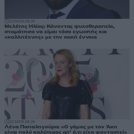
23:58
08.08.26
Μελέτης Ηλίας: Κάνοντας ψυχοθεραπεία,
σταμάτησα να είμαι τόσο εγωιστής και
«καλλιτέχνης» με την κακή έννοια
22:18
08.08.26
Λένα Παπαληγούρα: «Ο γάμος με τον Άκη
είναι πολύ καλύτερος απ’ ό,τι είχα φανταστεί»