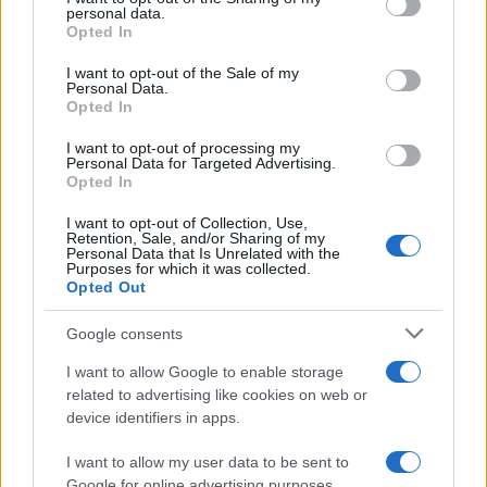
τελευταία νέα
της ημέρας
personal data.
grant or deny consent to Google and its third-party tags to
Opted In
use your data for below specified purposes in below Google
consent section.
I want to opt-out of the Sale of my
Personal Data.
Opted In
I want to opt-out of processing my
Πιο δημοφιλή
Personal Data for Targeted Advertising.
Opted In
1
Η Άννα Βίσση ξετρελάθηκε με μπάντα που
έπαιζε Τσιτσάνη στο Φισκάρδο και τους
I want to opt-out of Collection, Use,
πρότεινε συνεργασία
Retention, Sale, and/or Sharing of my
Personal Data that Is Unrelated with the
Purposes for which it was collected.
2
Μαριζέτα Αντωνοπούλου στο newsit.gr: Οι
Opted Out
“σωτήρες” ανήκουν στο χρονοντούλαπο
της ιστορίας
Google consents
3
«Ψήνονται» στα 40άρια δυτική και βόρεια
Ελλάδα – Ενισχυμένα μελτέμια έως 8
I want to allow Google to enable storage
μποφόρ στο Αιγαίο μέχρι
related to advertising like cookies on web or
Δεκαπενταύγουστο
device identifiers in apps.
4
Κωνσταντίνος Αργυρός και Αλεξάνδρα
Νίκα κάνουν διακοπές με πολυτελές γιοτ
I want to allow my user data to be sent to
με τα δύο παιδιά τους
Google for online advertising purposes.