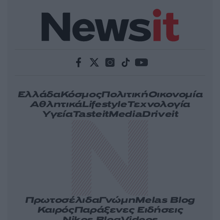
Ελλάδα
Κόσμος
Πολιτική
Οικονομία
Αθλητικά
Lifestyle
Τεχνολογία
Υγεία
Tasteit
Media
Driveit
Πρωτοσέλιδα
Γνώμη
Melas Blog
Καιρός
Παράξενες Ειδήσεις