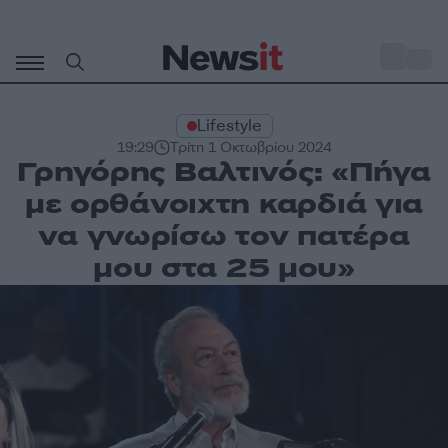
Μετάβαση
σε
o
31
περιεχόμενο
Lifestyle
19:29
Τρίτη 1 Οκτωβρίου 2024
Γρηγόρης Βαλτινός: «Πήγα
με ορθάνοιχτη καρδιά για
να γνωρίσω τον πατέρα
μου στα 25 μου»