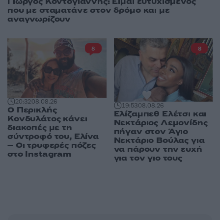
Γιώργος Κοντογιάννης: Είμαι ευτυχισμένος
που με σταματάνε στον δρόμο και με
αναγνωρίζουν
8
8
20:32
08.08.26
19:53
08.08.26
Ο Περικλής
Ελίζαμπεθ Ελέτσι και
Κονδυλάτος κάνει
Νεκτάριος Λεμονίδης
διακοπές με τη
πήγαν στον Άγιο
σύντροφό του, Ελίνα
Νεκτάριο Βούλας για
– Οι τρυφερές πόζες
να πάρουν την ευχή
στο Instagram
για τον γιο τους