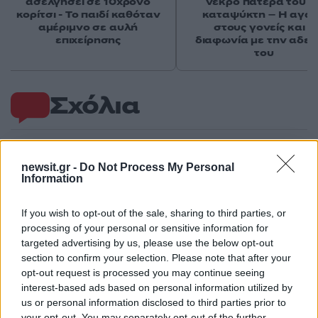
ασελγήσει σε 10χρονο
νεκρό πατέρα του σ
κορίτσι - Το παιδί καθόταν
καταψύκτη – Η αγά
αμέριμνο σε αυλή
στους γονείς και η
επιχείρησης
διαφωνία με την αδε
του
Σχόλια
newsit.gr -
Do Not Process My Personal
Information
Σχολίασε εδώ
If you wish to opt-out of the sale, sharing to third parties, or
50 /50
processing of your personal or sensitive information for
targeted advertising by us, please use the below opt-out
section to confirm your selection. Please note that after your
opt-out request is processed you may continue seeing
interest-based ads based on personal information utilized by
us or personal information disclosed to third parties prior to
2000 /2000
your opt-out. You may separately opt-out of the further