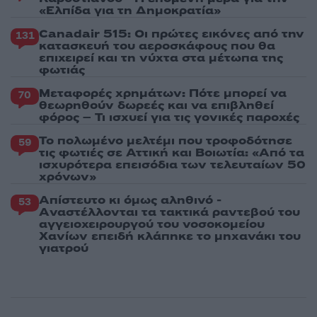
«Ελπίδα για τη Δημοκρατία»
Canadair 515: Οι πρώτες εικόνες από την
131
κατασκευή του αεροσκάφους που θα
επιχειρεί και τη νύχτα στα μέτωπα της
φωτιάς
Μεταφορές χρημάτων: Πότε μπορεί να
70
θεωρηθούν δωρεές και να επιβληθεί
φόρος – Τι ισχυεί για τις γονικές παροχές
Το πολωμένο μελτέμι που τροφοδότησε
59
τις φωτιές σε Αττική και Βοιωτία: «Από τα
ισχυρότερα επεισόδια των τελευταίων 50
χρόνων»
Απίστευτο κι όμως αληθινό -
53
Aναστέλλονται τα τακτικά ραντεβού του
αγγειοχειρουργού του νοσοκομείου
Χανίων επειδή κλάπηκε το μηχανάκι του
γιατρού