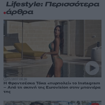
Lifestyle: Περισσότερα
άρθρα
21:18
07.08.26
Η Φραντσέσκα Τόκα «πυρπολεί» το Instagram
– Από τη σκηνή της Eurovision στην μπανιέρα
της