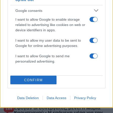
1
τροχαίο με νεκρούς μητέρα και γιο – Ο
οδηγός του φορτηγού κατέγραψε τη
Google consents
σύγκρουση
2
I want to allow Google to enable storage
Στα Χανιά για ολιγοήμερες διακοπές ο
Κυριάκος Μητσοτάκης με την σύζυγό του
related to advertising like cookies on web or
Μαρέβα
device identifiers in apps.
3
Marfin: Η 46χρονη πήρε προθεσμία για να
I want to allow my user data to be sent to
απολογηθεί την Τρίτη – «Είναι αθώα,
συμμετείχε στη διαδήλωση όπως και
Google for online advertising purposes.
100.000 άτομα»
I want to allow Google to send me
4
Η βαθμολογία της UEFA μετά την ήττα του
personalized advertising.
ΠΑΟΚ από την Άντερλεχτ
5
Καλομοίρα: Οι οικογενειακές στιγμές με
τον σύζυγό της Γιώργο Μπούσαλη στη
Σαντορίνη
CONFIRM
Πιο σχολιασμένα
Data Deletion
Data Access
Privacy Policy
Έφυγαν οι συνεργάτες, μένει η Μαρία
184
Καρυστιανού - Η επόμενη μέρα για την