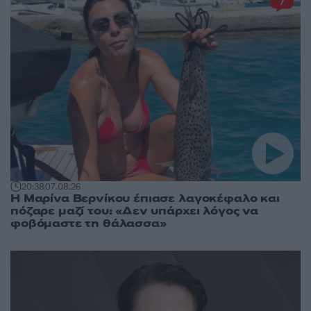
7
20:38
07.08.26
Η Μαρίνα Βερνίκου έπιασε λαγοκέφαλο και
πόζαρε μαζί του: «Δεν υπάρχει λόγος να
φοβόμαστε τη θάλασσα»