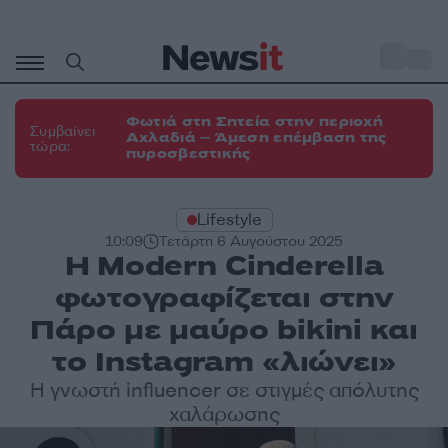
Μετάβαση
σε
o
31
περιεχόμενο
Φωτιά στη Σητεία στην περιοχή
Συμβαίνει
Αχλαδιά – Άμεση επέμβαση της
τώρα:
πυροσβεστικής
Lifestyle
10:09
Τετάρτη 6 Αυγούστου 2025
H Modern Cinderella
φωτογραφίζεται στην
Πάρο με μαύρο bikini και
το Instagram «λιώνει»
Η γνωστή influencer σε στιγμές απόλυτης
χαλάρωσης