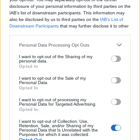
disclosure of your personal information by third parties on the
Υποβολή σχολίου
IAB’s list of downstream participants. This information may
also be disclosed by us to third parties on the
IAB’s List of
Όροι Χρήσης
. Το site προστατεύεται από reCAPTCHA, ισχύουν
Downstream Participants
that may further disclose it to other
Πολιτική Απορρήτου
&
Όροι Χρήσης
της Google.
third parties.
Lifestyle
Please note that this website/app uses one or more Google
Personal Data Processing Opt Outs
MODERN CINDERELLA
services and may gather and store information including but
not limited to your visit or usage behaviour. You may click to
I want to opt-out of the Sharing of my
Share:
personal data.
grant or deny consent to Google and its third-party tags to
Opted In
use your data for below specified purposes in below Google
Ακολουθήστε το Νewsit.gr στο
Google News
και
consent section.
I want to opt-out of the Sale of my
ενημερωθείτε πρώτοι για όλη την ειδησεογραφία και τα
Personal Data.
τελευταία νέα
της ημέρας
Opted In
I want to opt-out of processing my
Personal Data for Targeted Advertising.
Opted In
I want to opt-out of Collection, Use,
Πιο δημοφιλή
Retention, Sale, and/or Sharing of my
Personal Data that Is Unrelated with the
Purposes for which it was collected.
Σέρρες: Βίντεο ντοκουμέντο από το
Opted Out