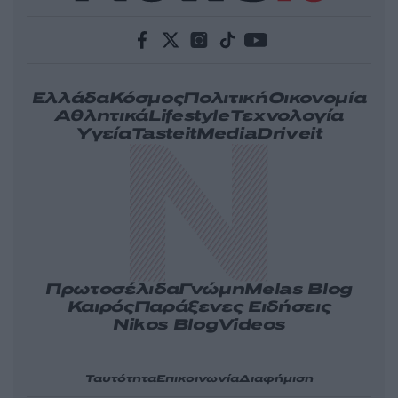
Ελλάδα
Κόσμος
Πολιτική
Οικονομία
Αθλητικά
Lifestyle
Τεχνολογία
Υγεία
Tasteit
Media
Driveit
Πρωτοσέλιδα
Γνώμη
Melas Blog
Καιρός
Παράξενες Ειδήσεις
Nikos Blog
Videos
Ταυτότητα
Επικοινωνία
Διαφήμιση