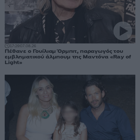
17:29
07.08.26
Πέθανε ο Γουίλιαμ Όρμπιτ, παραγωγός του
εμβληματικού άλμπουμ της Μαντόνα «Ray of
Light»