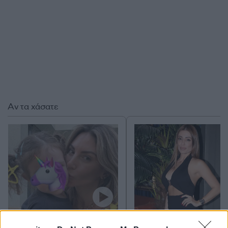
Αν τα χάσατε
Αθηνά Οικονομάκου: Οι
Μίνα Αρναούτη: «270
ευχές για τα γενέθλιά της
ευρώ πρόστιμο για