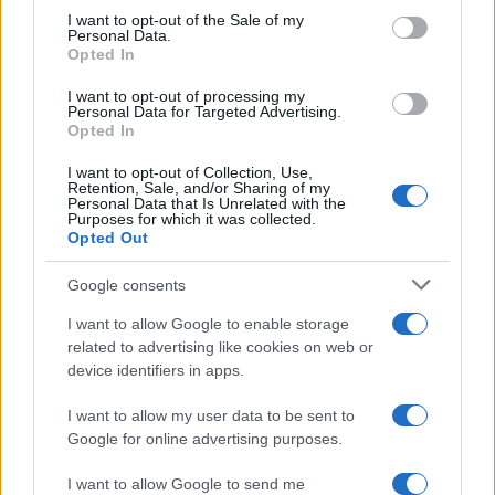
consent section.
Υποβολή σχολίου
I want to opt-out of the Sale of my
Personal Data.
Opted In
Όροι Χρήσης
. Το site προστατεύεται από reCAPTCHA, ισχύουν
Πολιτική Απορρήτου
&
Όροι Χρήσης
της Google.
I want to opt-out of processing my
Personal Data for Targeted Advertising.
Lifestyle
Opted In
ΔΑΝΑΗ ΜΠΑΡΚΑ
I want to opt-out of Collection, Use,
Retention, Sale, and/or Sharing of my
Share:
Personal Data that Is Unrelated with the
Purposes for which it was collected.
Opted Out
Ακολουθήστε το Νewsit.gr στο
Google News
και
ενημερωθείτε πρώτοι για όλη την ειδησεογραφία και τα
Google consents
τελευταία νέα
της ημέρας
I want to allow Google to enable storage
related to advertising like cookies on web or
device identifiers in apps.
I want to allow my user data to be sent to
Πιο δημοφιλή
Google for online advertising purposes.
1
Μετέτρεψαν το Σαρακήνικο της Μήλου σε
I want to allow Google to send me