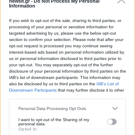
newsit.gr -
Do Not Process My Personal
και το ροζ πάρτι –
εγκατάλειψη ζώων κι 
Information
υπερπαραγωγή
πήρα αποζημίωση 39.
για το τροχαίο με το
Παντελίδη»
If you wish to opt-out of the sale, sharing to third parties, or
processing of your personal or sensitive information for
targeted advertising by us, please use the below opt-out
Σχόλια
section to confirm your selection. Please note that after your
opt-out request is processed you may continue seeing
interest-based ads based on personal information utilized by
us or personal information disclosed to third parties prior to
your opt-out. You may separately opt-out of the further
disclosure of your personal information by third parties on the
Σχολίασε εδώ
IAB’s list of downstream participants. This information may
also be disclosed by us to third parties on the
IAB’s List of
Downstream Participants
that may further disclose it to other
50 /50
third parties.
Please note that this website/app uses one or more Google
Personal Data Processing Opt Outs
services and may gather and store information including but
not limited to your visit or usage behaviour. You may click to
I want to opt-out of the Sharing of my
personal data.
grant or deny consent to Google and its third-party tags to
Opted In
2000 /2000
use your data for below specified purposes in below Google