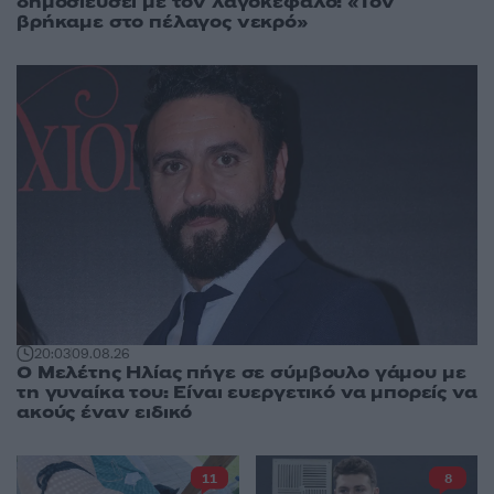
δημοσιεύσει με τον λαγοκέφαλο: «Τον
βρήκαμε στο πέλαγος νεκρό»
20:03
09.08.26
Ο Μελέτης Ηλίας πήγε σε σύμβουλο γάμου με
τη γυναίκα του: Είναι ευεργετικό να μπορείς να
ακούς έναν ειδικό
11
8