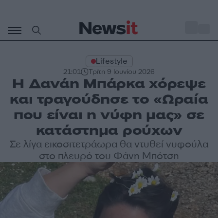
Μετάβαση
σε
o
28
περιεχόμενο
Lifestyle
21:01
Τρίτη 9 Ιουνίου 2026
Η Δανάη Μπάρκα χόρεψε
και τραγούδησε το «Ωραία
που είναι η νύφη μας» σε
κατάστημα ρούχων
Σε λίγα εικοσιτετράωρα θα ντυθεί νυφούλα
στο πλευρό του Φάνη Μπότση