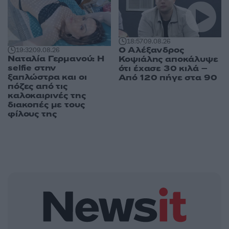
18:57
09.08.26
Ο Αλέξανδρος
19:32
09.08.26
Ναταλία Γερμανού: Η
Κοψιάλης αποκάλυψε
selfie στην
ότι έχασε 30 κιλά –
ξαπλώστρα και οι
Από 120 πήγε στα 90
πόζες από τις
καλοκαιρινές της
διακοπές με τους
φίλους της