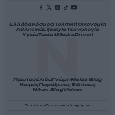
Ελλάδα
Κόσμος
Πολιτική
Οικονομία
Αθλητικά
Lifestyle
Τεχνολογία
Υγεία
Tasteit
Media
Driveit
Πρωτοσέλιδα
Γνώμη
Melas Blog
Καιρός
Παράξενες Ειδήσεις
Nikos Blog
Videos
Ταυτότητα
Επικοινωνία
Διαφήμιση