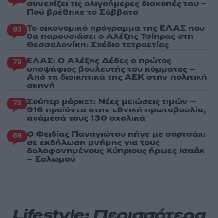
συνεχίζει τις ολιγοήμερες διακοπές του –
Πού βρέθηκε το Σάββατο
Το οικονομικό πρόγραμμα της ΕΛΑΣ που
90
θα παρουσιάσει ο Αλέξης Τσίπρας στη
Θεσσαλονίκη: Σχέδιο τετραετίας
ΕΛΑΣ: Ο Αλέξης Δέδες ο πρώτος
79
υποψήφιος βουλευτής του κόμματος –
Από τα διοικητικά της ΑΕΚ στην πολιτική
σκηνή
Σούπερ μάρκετ: Νέες μειώσεις τιμών –
78
916 προϊόντα στην εθνική πρωτοβουλία,
ανάμεσά τους 130 σχολικά
Ο Φειδίας Παναγιώτου πήγε με σορτσάκι
68
σε εκδήλωση μνήμης για τους
δολοφονημένους Κύπριους ήρωες Ισαάκ
– Σολωμού
Lifestyle: Περισσότερα