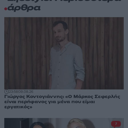
άρθρα
23:58
09.08.26
Γιώργος Κοντογιάννης: «Ο Μάρκος Σεφερλής
είναι περήφανος για μένα που είμαι
εργατικός»
7