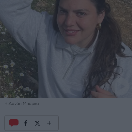
Η Δανάη Μπάρκα