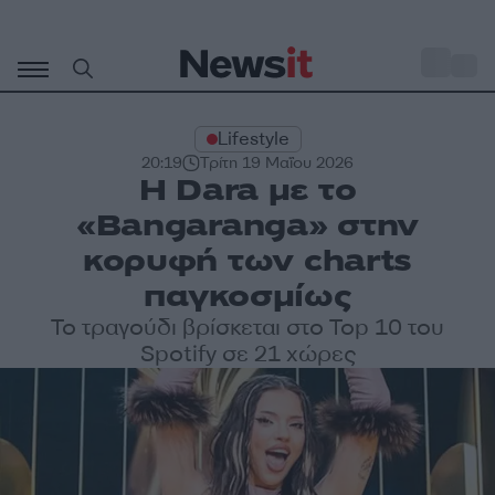
Μετάβαση
σε
o
27
περιεχόμενο
Lifestyle
20:19
Τρίτη 19 Μαΐου 2026
Η Dara με το
«Bangaranga» στην
κορυφή των charts
παγκοσμίως
To τραγούδι βρίσκεται στο Top 10 του
Spotify σε 21 χώρες