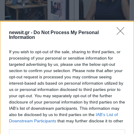
Από τη θεωρία στην πράξη:
Έφυγαν οι συνεργάτε
Πώς το Novibet Backend
μένει η Μαρία
newsit.gr -
Do Not Process My Personal
Academy εκπαιδεύει τη νέα
Καρυστιανού - Η επόμ
Information
γενιά engineers
μέρα για την «Ελπίδα 
Δημοκρατίας»
If you wish to opt-out of the sale, sharing to third parties, or
processing of your personal or sensitive information for
Σχόλια
targeted advertising by us, please use the below opt-out
section to confirm your selection. Please note that after your
opt-out request is processed you may continue seeing
interest-based ads based on personal information utilized by
us or personal information disclosed to third parties prior to
your opt-out. You may separately opt-out of the further
Σχολίασε εδώ
disclosure of your personal information by third parties on the
IAB’s list of downstream participants. This information may
also be disclosed by us to third parties on the
IAB’s List of
50 /50
Downstream Participants
that may further disclose it to other
third parties.