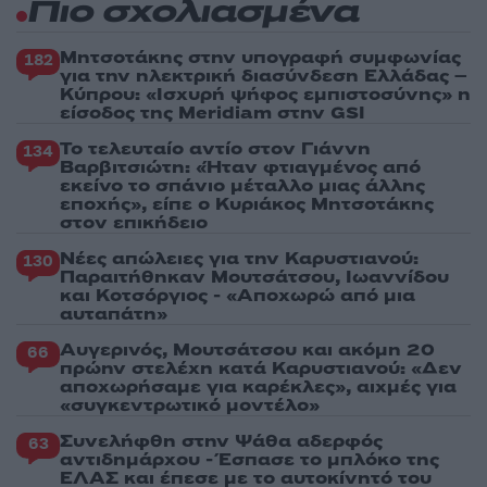
Πιο σχολιασμένα
Μητσοτάκης στην υπογραφή συμφωνίας
182
για την ηλεκτρική διασύνδεση Ελλάδας –
Κύπρου: «Ισχυρή ψήφος εμπιστοσύνης» η
είσοδος της Meridiam στην GSI
Το τελευταίο αντίο στον Γιάννη
134
Βαρβιτσιώτη: «Ήταν φτιαγμένος από
εκείνο το σπάνιο μέταλλο μιας άλλης
εποχής», είπε ο Κυριάκος Μητσοτάκης
στον επικήδειο
Νέες απώλειες για την Καρυστιανού:
130
Παραιτήθηκαν Μουτσάτσου, Ιωαννίδου
και Κοτσόργιος - «Αποχωρώ από μια
αυταπάτη»
Αυγερινός, Μουτσάτσου και ακόμη 20
66
πρώην στελέχη κατά Καρυστιανού: «Δεν
αποχωρήσαμε για καρέκλες», αιχμές για
«συγκεντρωτικό μοντέλο»
Συνελήφθη στην Ψάθα αδερφός
63
αντιδημάρχου - Έσπασε το μπλόκο της
ΕΛΑΣ και έπεσε με το αυτοκίνητό του