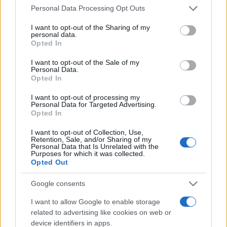
Please note that this website/app uses one or more Google
Personal Data Processing Opt Outs
services and may gather and store information including but
not limited to your visit or usage behaviour. You may click to
I want to opt-out of the Sharing of my
2000 /2000
personal data.
grant or deny consent to Google and its third-party tags to
Opted In
use your data for below specified purposes in below Google
Υποβολή σχολίου
consent section.
I want to opt-out of the Sale of my
Personal Data.
Όροι Χρήσης
. Το site προστατεύεται από reCAPTCHA, ισχύουν
Opted In
Πολιτική Απορρήτου
&
Όροι Χρήσης
της Google.
I want to opt-out of processing my
Lifestyle
Personal Data for Targeted Advertising.
EUROVISION 2026
ΒΟΥΛΓΑΡΙΑ
Opted In
Share:
I want to opt-out of Collection, Use,
Retention, Sale, and/or Sharing of my
Personal Data that Is Unrelated with the
Purposes for which it was collected.
Ακολουθήστε το Νewsit.gr στο
Google News
και
Opted Out
ενημερωθείτε πρώτοι για όλη την ειδησεογραφία και τα
τελευταία νέα
της ημέρας
Google consents
I want to allow Google to enable storage
related to advertising like cookies on web or
device identifiers in apps.