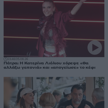
23:46
05.08.26
Πάτρα: Η Κατερίνα Λιόλιου χόρεψε «Θα
αλλάξω γειτονιά» και «απογείωσε» το κέφι