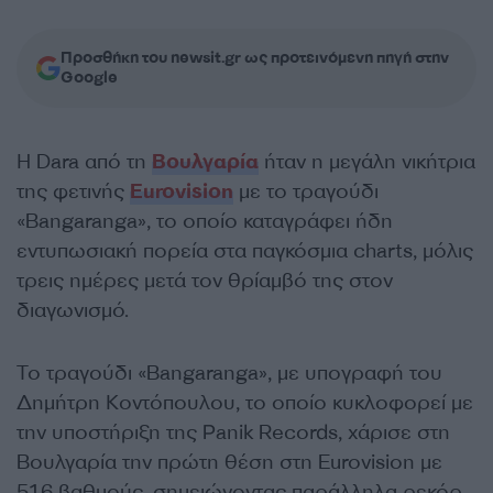
Προσθήκη του newsit.gr ως προτεινόμενη πηγή στην
Google
Η Dara από τη
Βουλγαρία
ήταν η μεγάλη νικήτρια
της φετινής
Eurovision
με το τραγούδι
«Bangaranga», το οποίο καταγράφει ήδη
εντυπωσιακή πορεία στα παγκόσμια charts, μόλις
τρεις ημέρες μετά τον θρίαμβό της στον
διαγωνισμό.
Το τραγούδι «Bangaranga», με υπογραφή του
Δημήτρη Κοντόπουλου, το οποίο κυκλοφορεί με
την υποστήριξη της Panik Records, χάρισε στη
Βουλγαρία την πρώτη θέση στη Eurovision με
516 βαθμούς, σημειώνοντας παράλληλα ρεκόρ