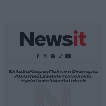
Ελλάδα
Κόσμος
Πολιτική
Οικονομία
Αθλητικά
Lifestyle
Τεχνολογία
Υγεία
Tasteit
Media
Driveit