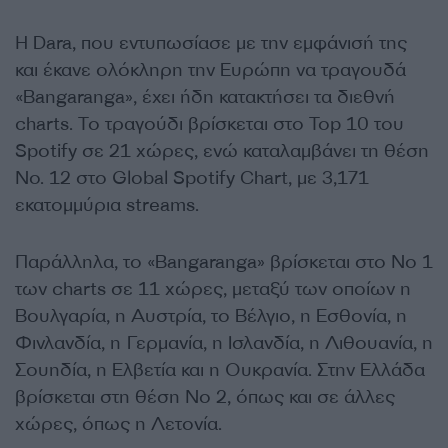
Η Dara, που εντυπωσίασε με την εμφάνισή της
και έκανε ολόκληρη την Ευρώπη να τραγουδά
«Bangaranga», έχει ήδη κατακτήσει τα διεθνή
charts. Το τραγούδι βρίσκεται στο Top 10 του
Spotify σε 21 χώρες, ενώ καταλαμβάνει τη θέση
Νο. 12 στο Global Spotify Chart, με 3,171
εκατομμύρια streams.
Παράλληλα, το «Bangaranga» βρίσκεται στο Νο 1
των charts σε 11 χώρες, μεταξύ των οποίων η
Βουλγαρία, η Αυστρία, το Βέλγιο, η Εσθονία, η
Φινλανδία, η Γερμανία, η Ισλανδία, η Λιθουανία, η
Σουηδία, η Ελβετία και η Ουκρανία. Στην Ελλάδα
βρίσκεται στη θέση Νο 2, όπως και σε άλλες
χώρες, όπως η Λετονία.