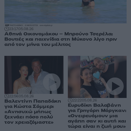
23:17
05.08.26
Αθηνά Οικονομάκου – Μπρούνο Τσερέλα:
Βουτιές και παιχνίδια στη Μύκονο λίγο πριν
από τον μήνα του μέλιτος
22:56
05.08.26
22:22
05.08.26
Βαλεντίνη Παπαδάκη
Ευρυδίκη Βαλαβάνη
για Κώστα Σόμμερ:
για Γρηγόρη Μόργκαν:
«Ανησυχώ μήπως
«Ονειρευόμουν μια
ξεχνάει πόσο πολύ
αγάπη σαν κι αυτή και
τον χρειαζόμαστε»
τώρα είναι η ζωή μου»