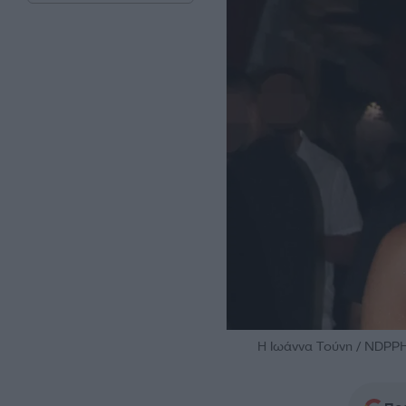
Η Ιωάννα Τούνη / NDP