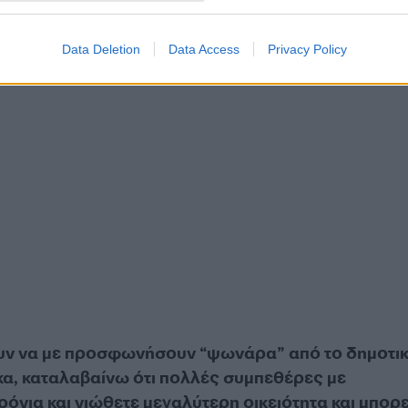
Data Deletion
Data Access
Privacy Policy
ουν να με προσφωνήσουν “ψωνάρα” από το δημοτικ
κα, καταλαβαίνω ότι πολλές συμπεθέρες με
όνια και νιώθετε μεγαλύτερη οικειότητα και μπορε