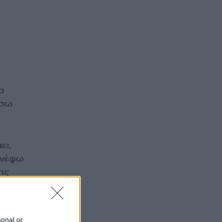
ο
ίσω
ει,
 γνέφω
ρης
 να
 σε
ατί
sonal or