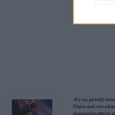
«
Εν τω μεταξύ έχ
Πέρα από την πλά
παρακολουθείτε χρ