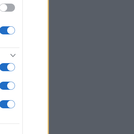
, με
και
αι τον
τι