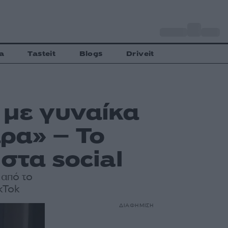
o
Αθήνα
35
C
a
Tasteit
Blogs
Driveit
 με γυναίκα
ρα» – Το
στα social
από το
kTok
ΔΙΑΦΗΜΙΣΗ