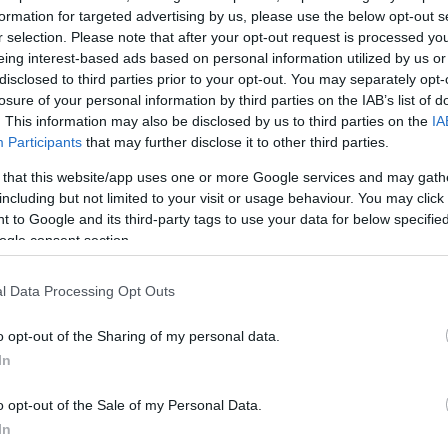
ς λέω “δεν σας μιλάει γιατί δεν σας ξέρει και σίγου
formation for targeted advertising by us, please use the below opt-out s
 πιάνουν στο πρόσωπο”.
Προχωράει ο Πάρης μπροσ
r selection. Please note that after your opt-out request is processed y
κι εγώ, προχωράω να κυνηγήσω τον Πάρη με το πατίν
eing interest-based ads based on personal information utilized by us or
disclosed to third parties prior to your opt-out. You may separately opt-
ε κοιτάει, βάζει τα δύο χέρια στο πρόσωπο και φων
losure of your personal information by third parties on the IAB’s list of
μο. Και αναρωτιέμαι τι κάνει
», περιέγραψε η Ιωάν
. This information may also be disclosed by us to third parties on the
IA
τατικό που την αναστάτωσε.
Participants
that may further disclose it to other third parties.
 that this website/app uses one or more Google services and may gath
 κάθομαι και σκέφτομαι. Κάπου μπερδεύεται πολύς κ
including but not limited to your visit or usage behaviour. You may click 
 to Google and its third-party tags to use your data for below specifi
ρεις εμένα από τα social και να ξέρεις ποιο είναι το π
ogle consent section.
το δικαίωμα να τον πιάνεις για αρχή. Είναι άνθρωπος,
σου δίνει κανείς το δικαίωμα να πιάσεις έναν άγνωστο
l Data Processing Opt Outs
 και να του τσιμπήσεις τα μάγουλα και να το χαϊδέψ
υ δίνει το δικαίωμα να μιλήσεις κατ’ αυτόν τον τρό
o opt-out of the Sharing of my personal data.
ατικά εκείνη τη στιγμή απλά προστατεύει το παιδί της
In
ι το παιδί της – γιατί το παιδί ακούει, δεν είναι χαζ
o opt-out of the Sale of my Personal Data.
ωμένος Παρούλη μου ούτε να μιλάς σε αγνώστους σ
In
ς επιτρέπεις να σε τσιμπάνε, να σε χαϊδεύουν ή οτιδ