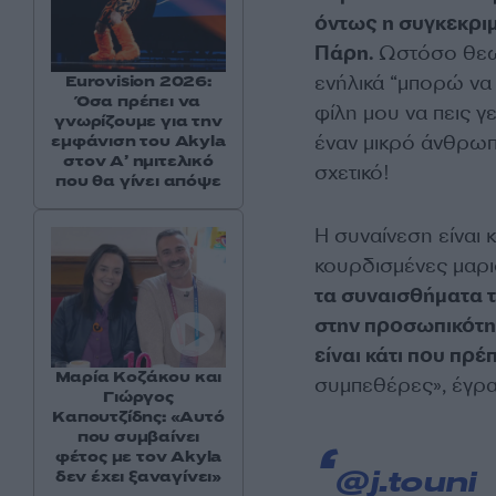
όντως η συγκεκριμ
Πάρη.
Ωστόσο θεω
ενήλικά “μπορώ να
Eurovision 2026:
Όσα πρέπει να
φίλη μου να πεις γ
γνωρίζουμε για την
έναν μικρό άνθρωπ
εμφάνιση του Akyla
στον Α’ ημιτελικό
σχετικό!
που θα γίνει απόψε
Η συναίνεση είναι κ
κουρδισμένες μαρι
τα συναισθήματα 
στην προσωπικότητ
είναι κάτι που πρέ
Μαρία Κοζάκου και
συμπεθέρες», έγρα
Γιώργος
Καπουτζίδης: «Αυτό
που συμβαίνει
φέτος με τον Akyla
δεν έχει ξαναγίνει»
@j.touni