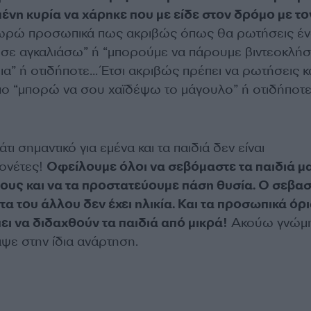
ένη κυρία να χάρηκε που με είδε στον δρόμο με το
ρώ προσωπικά πως ακριβώς όπως θα ρωτήσεις έν
 σε αγκαλιάσω” ή “μπορούμε να πάρουμε βιντεοκλήσ
εια” ή οτιδήποτε… Έτσι ακριβώς πρέπει να ρωτήσεις κ
ο “μπορώ να σου χαϊδέψω το μάγουλο” ή οτιδήποτ
άτι σημαντικό για εμένα και τα παιδιά δεν είναι
ονέτες!
Οφείλουμε όλοι να σεβόμαστε τα παιδιά μα
τους και να τα προστατεύουμε πάση θυσία. Ο σεβα
α του άλλου δεν έχει ηλικία. Και τα προσωπικά όρ
πει να διδαχθούν τα παιδιά από μικρά!
Ακούω γνώμ
ψε στην ίδια ανάρτηση.