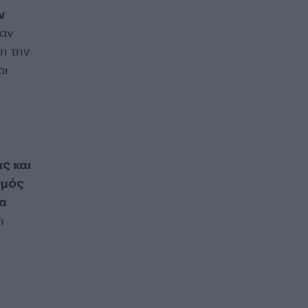
ν
αν
η την
αι
ε
ς και
σμός
ια
η