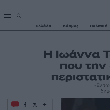
Μετάβαση
σε
περιεχόμενο
Ελλάδα
Κόσμος
Πολιτική
Η Ιωάννα Τ
που την
περιστατι
«Εν τω
δημ