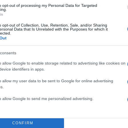
θά πράττει το παιδί.
Με τους φίλους θα είναι αλλιώς
to opt-out of processing my Personal Data for Targeted
ing.
 είναι αλλιώς, με τους αγνώστους θα είναι αλλιώς 
In
ς και το σωστό. Τώρα αν αυτό κάνει εμένα ψωνάρα κ
o opt-out of Collection, Use, Retention, Sale, and/or Sharing
ό, δεν ξέρω. Κάπως είναι πολύ μπερδεμένο όλο. Κά
ersonal Data that Is Unrelated with the Purposes for which it
lected.
ακόμα.
Out
ΔΙΑΦΗΜΙΣΗ
consents
o allow Google to enable storage related to advertising like cookies on
evice identifiers in apps.
o allow my user data to be sent to Google for online advertising
s.
to allow Google to send me personalized advertising.
CONFIRM