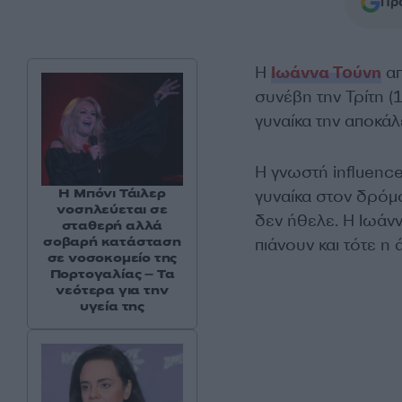
Προ
H
Ιωάννα Τούνη
απ
συνέβη την Τρίτη (
γυναίκα την αποκά
Η γνωστή influence
Η Μπόνι Τάιλερ
γυναίκα στον δρόμο
νοσηλεύεται σε
δεν ήθελε. Η Ιωάνν
σταθερή αλλά
σοβαρή κατάσταση
πιάνουν και τότε η
σε νοσοκομείο της
Πορτογαλίας – Τα
νεότερα για την
υγεία της