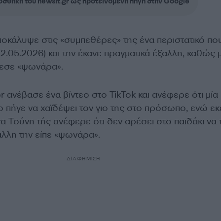
σθήκη του newsit.gr ως προτεινόμενη πηγή στην Google
οκάλυψε στις «συμπεθέρες» της ένα περιστατικό πο
12.05.2026) και την έκανε πραγματικά έξαλλη, καθώς 
λεσε «ψωνάρα».
r ανέβασε ένα βίντεο στο TikTok και ανέφερε ότι μία
 πήγε να χαϊδέψει τον γιο της στο πρόσωπο, ενώ εκ
α Τούνη τής ανέφερε ότι δεν αρέσει στο παιδάκι να 
 άλλη την είπε «ψωνάρα».
ΔΙΑΦΗΜΙΣΗ