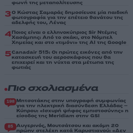
φωνή της μεταπολίτευσης
3
Ο Κώστας Σαμαράς δημοσίευσε μία παιδική
φωτογραφία για την επέτειο θανάτου της
αδελφής του, Λένας
4
Ποιος είναι ο ελληνοκύπριος Sir Ντέμης
Χασάμπης: Από το σκάκι, στο Νόμπελ
Χημείας και στο «τιμόνι» της AI της Google
5
Canadair 515: Οι πρώτες εικόνες από την
κατασκευή του αεροσκάφους που θα
επιχειρεί και τη νύχτα στα μέτωπα της
φωτιάς
Πιο σχολιασμένα
Μητσοτάκης στην υπογραφή συμφωνίας
198
για την ηλεκτρική διασύνδεση Ελλάδας –
Κύπρου: «Ισχυρή ψήφος εμπιστοσύνης» η
είσοδος της Meridiam στην GSI
Αυγερινός, Μουτσάτσου και ακόμη 20
85
πρώην στελέχη κατά Καρυστιανού: «Δεν