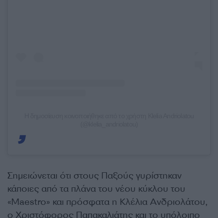
Η δημοσίευση κοινοποιήθηκε από το χρήστη Klelia Andriolatou
(@klelia_andriolatou)
Σημειώνεται ότι στους Παξούς γυρίστηκαν
κάποιες από τα πλάνα του νέου κύκλου του
«Maestro» και πρόσφατα η Κλέλια Ανδριολάτου,
ο Χριστόφορος Παπακαλιάτης και το υπόλοιπο