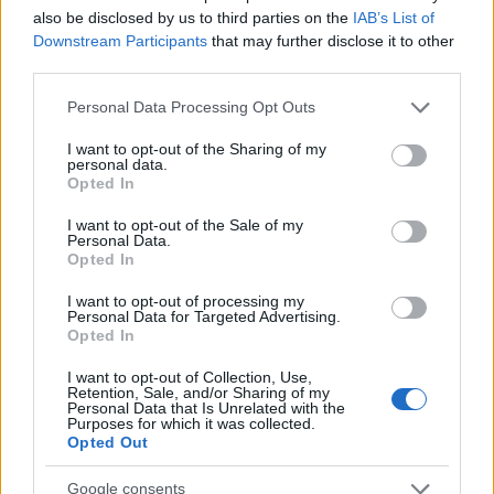
also be disclosed by us to third parties on the
IAB’s List of
Σχόλια
Downstream Participants
that may further disclose it to other
third parties.
Please note that this website/app uses one or more Google
Personal Data Processing Opt Outs
services and may gather and store information including but
not limited to your visit or usage behaviour. You may click to
I want to opt-out of the Sharing of my
Σχολίασε εδώ
personal data.
grant or deny consent to Google and its third-party tags to
Opted In
use your data for below specified purposes in below Google
consent section.
I want to opt-out of the Sale of my
50 /50
Personal Data.
Opted In
I want to opt-out of processing my
Personal Data for Targeted Advertising.
Opted In
2000 /2000
I want to opt-out of Collection, Use,
Retention, Sale, and/or Sharing of my
Υποβολή σχολίου
Personal Data that Is Unrelated with the
Purposes for which it was collected.
Opted Out
Όροι Χρήσης
. Το site προστατεύεται από reCAPTCHA, ισχύουν
Πολιτική Απορρήτου
&
Όροι Χρήσης
της Google.
Google consents