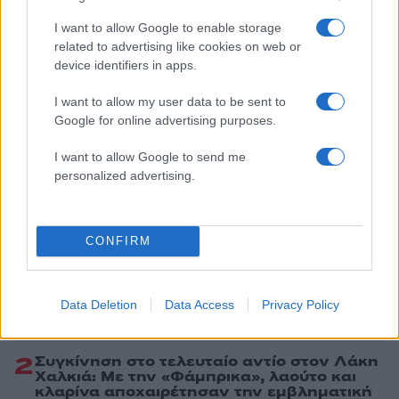
Lifestyle
I want to allow Google to enable storage
ΚΛΕΛΙΑ ΑΝΔΡΙΟΛΑΤΟΥ
related to advertising like cookies on web or
device identifiers in apps.
Share:
I want to allow my user data to be sent to
Ακολουθήστε το Νewsit.gr στο
Google News
και
Google for online advertising purposes.
ενημερωθείτε πρώτοι για όλη την ειδησεογραφία και τα
τελευταία νέα
της ημέρας
I want to allow Google to send me
personalized advertising.
CONFIRM
Πιο δημοφιλή
1
Έφυγαν οι συνεργάτες, μένει η Μαρία
Data Deletion
Data Access
Privacy Policy
Καρυστιανού - Η επόμενη μέρα για την
«Ελπίδα για τη Δημοκρατία»
2
Συγκίνηση στο τελευταίο αντίο στον Λάκη
Χαλκιά: Με την «Φάμπρικα», λαούτο και
κλαρίνα αποχαιρέτησαν την εμβληματική