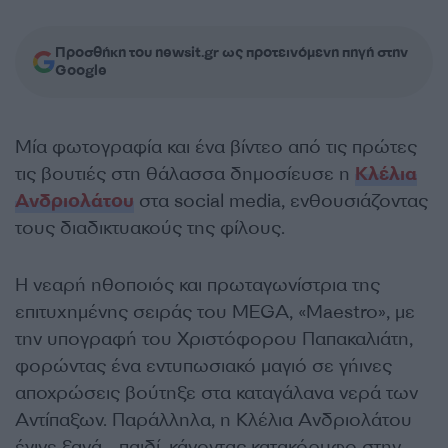
Προσθήκη του newsit.gr ως προτεινόμενη πηγή στην
Google
Μία φωτογραφία και ένα βίντεο από τις πρώτες
τις βουτιές στη θάλασσα δημοσίευσε η
Κλέλια
Ανδριολάτου
στα social media, ενθουσιάζοντας
τους διαδικτυακούς της φίλους.
Η νεαρή ηθοποιός και πρωταγωνίστρια της
επιτυχημένης σειράς του MEGA, «Maestro», με
την υπογραφή του Χριστόφορου Παπακαλιάτη,
φορώντας ένα εντυπωσιακό μαγιό σε γήινες
αποχρώσεις βούτηξε στα καταγάλανα νερά των
Αντίπαξων. Παράλληλα, η Κλέλια Ανδριολάτου
έγινε ξανά… παιδί, κάνοντας κατακόρυφο στην