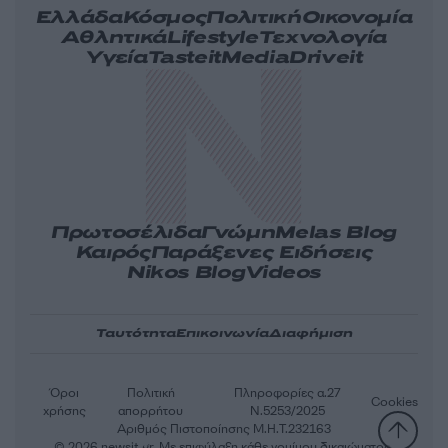
Ελλάδα
Κόσμος
Πολιτική
Οικονομία
Αθλητικά
Lifestyle
Τεχνολογία
Υγεία
Tasteit
Media
Driveit
Πρωτοσέλιδα
Γνώμη
Melas Blog
Καιρός
Παράξενες Ειδήσεις
Nikos Blog
Videos
Ταυτότητα
Επικοινωνία
Διαφήμιση
Όροι
Πολιτική
Πληροφορίες α.27
Cookies
χρήσης
απορρήτου
Ν.5253/2025
Αριθμός Πιστοποίησης Μ.Η.Τ.232163
© 2026 newsit.gr. Με επιφύλαξη κάθε νομίμου δικαιώματος.