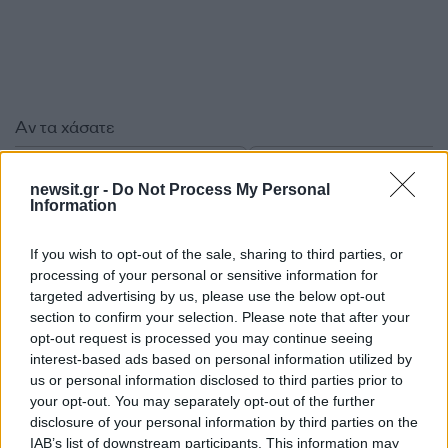
Αν τα χάσατε
newsit.gr -
Do Not Process My Personal
Information
If you wish to opt-out of the sale, sharing to third parties, or
processing of your personal or sensitive information for
targeted advertising by us, please use the below opt-out
section to confirm your selection. Please note that after your
opt-out request is processed you may continue seeing
Η Ελένη Ράντου θυμάται τη
Η Ελένη Μενεγάκη μπ
interest-based ads based on personal information utilized by
στιγμή που την τράκαρε με
σε summer mood – Ο
το αμάξι του ο Βασίλης
selfies που ανέβασε 
us or personal information disclosed to third parties prior to
Παπακωνσταντίνου
Instagram και έδειξε 
your opt-out. You may separately opt-out of the further
βέρα της
disclosure of your personal information by third parties on the
IAB’s list of downstream participants. This information may