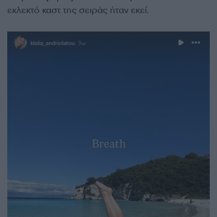
εκλεκτό καστ της σειράς ήταν εκεί.