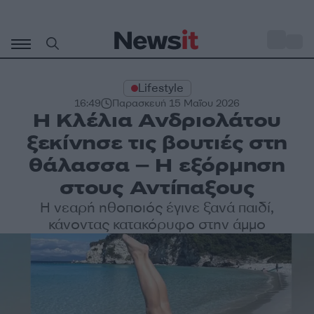
Μετάβαση
σε
o
27
περιεχόμενο
Lifestyle
16:49
Παρασκευή 15 Μαΐου 2026
Η Κλέλια Ανδριολάτου
ξεκίνησε τις βουτιές στη
θάλασσα – Η εξόρμηση
στους Αντίπαξους
Η νεαρή ηθοποιός έγινε ξανά παιδί,
κάνοντας κατακόρυφο στην άμμο