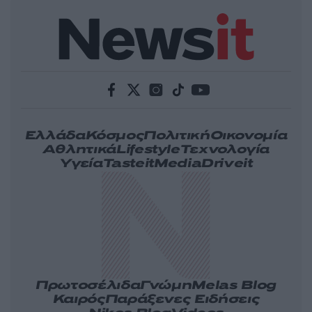
Ελλάδα
Κόσμος
Πολιτική
Οικονομία
Αθλητικά
Lifestyle
Τεχνολογία
Υγεία
Tasteit
Media
Driveit
Πρωτοσέλιδα
Γνώμη
Melas Blog
Καιρός
Παράξενες Ειδήσεις