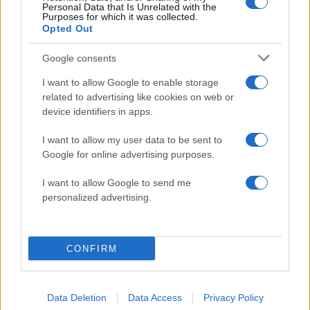
Personal Data that Is Unrelated with the
Purposes for which it was collected.
Ακολουθήστε το Νewsit.gr στο
Google News
και
Opted Out
ενημερωθείτε πρώτοι για όλη την ειδησεογραφία και τα
τελευταία νέα
της ημέρας
Google consents
I want to allow Google to enable storage
related to advertising like cookies on web or
device identifiers in apps.
Πιο δημοφιλή
I want to allow my user data to be sent to
Google for online advertising purposes.
1
Κωνσταντίνος Αργυρός και Αλεξάνδρα
Νίκα κάνουν διακοπές με πολυτελές γιοτ
I want to allow Google to send me
με τα δύο παιδιά τους
personalized advertising.
2
Η Άννα Βίσση ξετρελάθηκε με μπάντα που
έπαιζε Τσιτσάνη στο Φισκάρδο και τους
πρότεινε συνεργασία
CONFIRM
3
Θρήνος για τον Λιονέλ Μέσι – Πέθανε ο
πατέρας του, Χόρχε
4
Ελίζαμπεθ Ελέτσι και Νεκτάριος Λεμονίδης
Data Deletion
Data Access
Privacy Policy
πήγαν στον Άγιο Νεκτάριο Βούλας για να