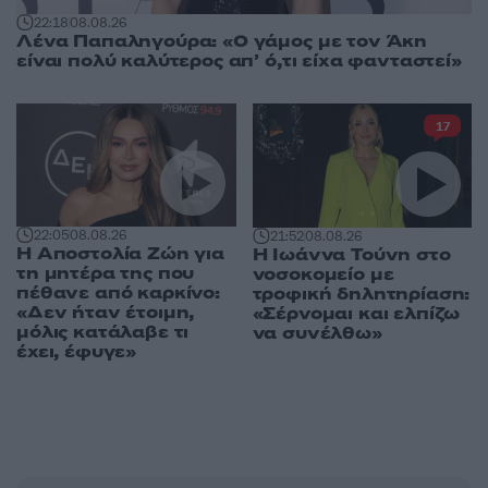
22:18
08.08.26
Λένα Παπαληγούρα: «Ο γάμος με τον Άκη
είναι πολύ καλύτερος απ’ ό,τι είχα φανταστεί»
17
22:05
08.08.26
21:52
08.08.26
Η Αποστολία Ζώη για
Η Ιωάννα Τούνη στο
τη μητέρα της που
νοσοκομείο με
πέθανε από καρκίνο:
τροφική δηλητηρίαση:
«Δεν ήταν έτοιμη,
«Σέρνομαι και ελπίζω
μόλις κατάλαβε τι
να συνέλθω»
έχει, έφυγε»