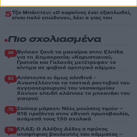
πάρουν την ευχή για τον γιο τους
5
Τζο Μπάιντεν: «Ο καρκίνος έχει εξαπλωθεί,
είναι πολύ επώδυνο», λέει ο γιος του
Πιο σχολιασμένα
Βγήκαν ξανά τα μαχαίρια στην Ελπίδα
96
για τη Δημοκρατία: «Καρυστιανού,
Γρατσία και Γαλανός μετέτρεψαν το
κίνημα σε φοβικό αρχηγικό κόμμα»
Απίστευτο κι όμως αληθινό -
83
Aναστέλλονται τα τακτικά ραντεβού του
αγγειοχειρουργού του νοσοκομείου
Χανίων επειδή κλάπηκε το μηχανάκι του
γιατρού
Σούπερ μάρκετ: Νέες μειώσεις τιμών –
72
916 προϊόντα στην εθνική πρωτοβουλία,
ανάμεσά τους 130 σχολικά
ΕΛΑΣ: Ο Αλέξης Δέδες ο πρώτος
70
υποψήφιος βουλευτής του κόμματος –