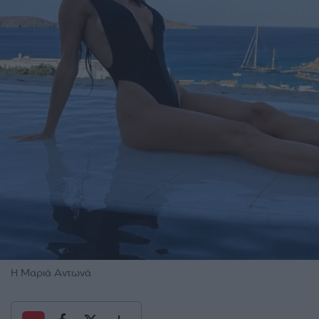
Η Μαριά Αντωνά