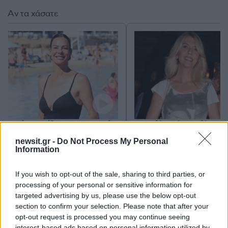
Αν τα χάσατε
Εύη Βατίδου: Το μυστικό
Γιούλη Ηλιοπούλου: 
της νεανικότητάς της
“Καλημέρα Ζωή” ήταν
βρίσκεται στο κολύμπι και
από τα σημαντικότε
newsit.gr -
Do Not Process My Personal
Information
στο χαμόγελο
κεφάλαια της καριέρ
μου»
If you wish to opt-out of the sale, sharing to third parties, or
processing of your personal or sensitive information for
Σχόλια
targeted advertising by us, please use the below opt-out
section to confirm your selection. Please note that after your
opt-out request is processed you may continue seeing
interest-based ads based on personal information utilized by