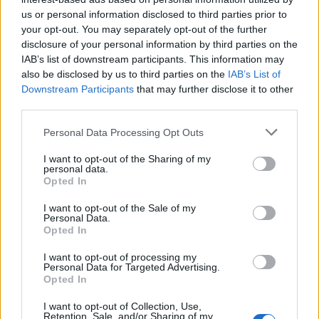
us or personal information disclosed to third parties prior to
your opt-out. You may separately opt-out of the further
Σχολίασε εδώ
disclosure of your personal information by third parties on the
IAB’s list of downstream participants. This information may
also be disclosed by us to third parties on the
IAB’s List of
50 /50
Downstream Participants
that may further disclose it to other
third parties.
Please note that this website/app uses one or more Google
Personal Data Processing Opt Outs
services and may gather and store information including but
not limited to your visit or usage behaviour. You may click to
I want to opt-out of the Sharing of my
2000 /2000
personal data.
grant or deny consent to Google and its third-party tags to
Opted In
Υποβολή σχολίου
use your data for below specified purposes in below Google
consent section.
I want to opt-out of the Sale of my
Personal Data.
Όροι Χρήσης
. Το site προστατεύεται από reCAPTCHA, ισχύουν
Opted In
Πολιτική Απορρήτου
&
Όροι Χρήσης
της Google.
Lifestyle
I want to opt-out of processing my
Personal Data for Targeted Advertising.
ΓΙΩΡΓΟΣ ΛΙΑΓΚΑΣ
ΜΑΡΙΑ ΑΝΤΩΝΑ
Opted In
Share:
I want to opt-out of Collection, Use,
Retention, Sale, and/or Sharing of my