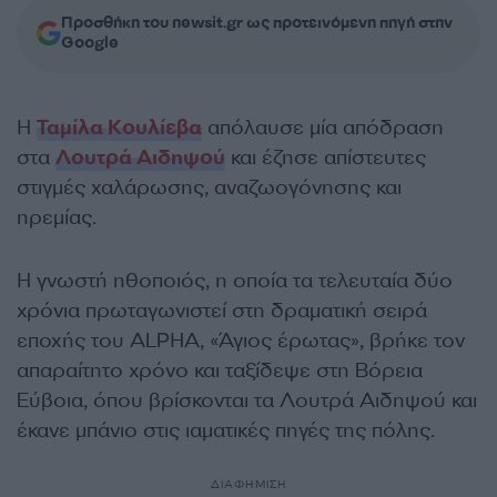
Προσθήκη του newsit.gr ως προτεινόμενη πηγή στην
Google
Η
Ταμίλα Κουλίεβα
απόλαυσε μία απόδραση
στα
Λουτρά Αιδηψού
και έζησε απίστευτες
στιγμές χαλάρωσης, αναζωογόνησης και
ηρεμίας.
Η γνωστή ηθοποιός, η οποία τα τελευταία δύο
χρόνια πρωταγωνιστεί στη δραματική σειρά
εποχής του ALPHA, «Άγιος έρωτας», βρήκε τον
απαραίτητο χρόνο και ταξίδεψε στη Βόρεια
Εύβοια, όπου βρίσκονται τα Λουτρά Αιδηψού και
έκανε μπάνιο στις ιαματικές πηγές της πόλης.
ΔΙΑΦΗΜΙΣΗ