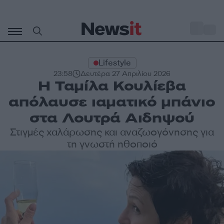
Μετάβαση
σε
o
32
περιεχόμενο
Lifestyle
23:58
Δευτέρα 27 Απριλίου 2026
Η Ταμίλα Κουλίεβα
απόλαυσε ιαματικό μπάνιο
στα Λουτρά Αιδηψού
Στιγμές χαλάρωσης και αναζωογόνησης για
τη γνωστή ηθοποιό