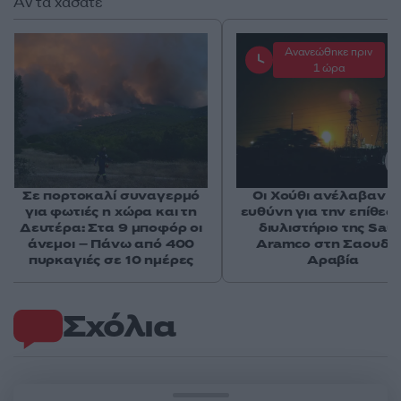
Αν τα χάσατε
Ανανεώθηκε πριν
1 ώρα
Σε πορτοκαλί συναγερμό
Οι Χούθι ανέλαβαν τ
για φωτιές η χώρα και τη
ευθύνη για την επίθεσ
Δευτέρα: Στα 9 μποφόρ οι
διυλιστήριο της Saud
άνεμοι – Πάνω από 400
Aramco στη Σαουδι
πυρκαγιές σε 10 ημέρες
Αραβία
Σχόλια