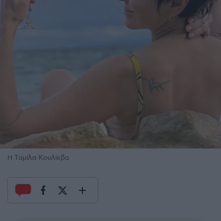
H Ταμίλα Κουλίεβα