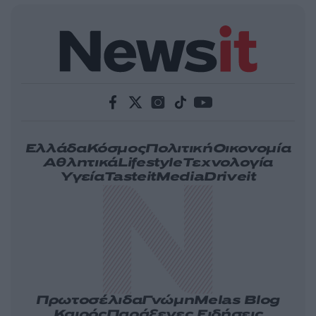
Ελλάδα
Κόσμος
Πολιτική
Οικονομία
Αθλητικά
Lifestyle
Τεχνολογία
Υγεία
Tasteit
Media
Driveit
Πρωτοσέλιδα
Γνώμη
Melas Blog
Καιρός
Παράξενες Ειδήσεις