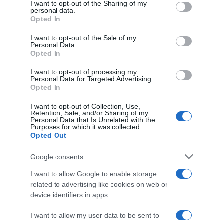
Ακολουθήστε το Νewsit.gr στο
Google News
και
not limited to your visit or usage behaviour. You may click to
I want to opt-out of the Sharing of my
personal data.
ενημερωθείτε πρώτοι για όλη την ειδησεογραφία και τα
grant or deny consent to Google and its third-party tags to
Opted In
τελευταία νέα
της ημέρας
use your data for below specified purposes in below Google
consent section.
I want to opt-out of the Sale of my
Personal Data.
Opted In
I want to opt-out of processing my
Personal Data for Targeted Advertising.
Πιο δημοφιλή
Opted In
1
Κωνσταντίνος Αργυρός και Αλεξάνδρα
I want to opt-out of Collection, Use,
Νίκα κάνουν διακοπές με πολυτελές γιοτ
Retention, Sale, and/or Sharing of my
Personal Data that Is Unrelated with the
με τα δύο παιδιά τους
Purposes for which it was collected.
Opted Out
2
Η Άννα Βίσση ξετρελάθηκε με μπάντα που
έπαιζε Τσιτσάνη στο Φισκάρδο και τους
πρότεινε συνεργασία
Google consents
3
Θρήνος για τον Λιονέλ Μέσι – Πέθανε ο
I want to allow Google to enable storage
πατέρας του, Χόρχε
related to advertising like cookies on web or
4
device identifiers in apps.
Ελίζαμπεθ Ελέτσι και Νεκτάριος Λεμονίδης
πήγαν στον Άγιο Νεκτάριο Βούλας για να
πάρουν την ευχή για τον γιο τους
I want to allow my user data to be sent to