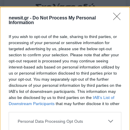
Σχολίασε εδώ
newsit.gr -
Do Not Process My Personal
Information
50 /50
If you wish to opt-out of the sale, sharing to third parties, or
processing of your personal or sensitive information for
targeted advertising by us, please use the below opt-out
section to confirm your selection. Please note that after your
2000 /2000
opt-out request is processed you may continue seeing
interest-based ads based on personal information utilized by
Υποβολή σχολίου
us or personal information disclosed to third parties prior to
your opt-out. You may separately opt-out of the further
Όροι Χρήσης
. Το site προστατεύεται από reCAPTCHA, ισχύουν
disclosure of your personal information by third parties on the
Πολιτική Απορρήτου
&
Όροι Χρήσης
της Google.
IAB’s list of downstream participants. This information may
Lifestyle
also be disclosed by us to third parties on the
IAB’s List of
Downstream Participants
that may further disclose it to other
ΛΟΥΤΡΑ ΑΙΔΗΨΟΥ
ΤΑΜΙΛΑ ΚΟΥΛΙΕΒΑ
third parties.
Share:
Please note that this website/app uses one or more Google
Personal Data Processing Opt Outs
services and may gather and store information including but