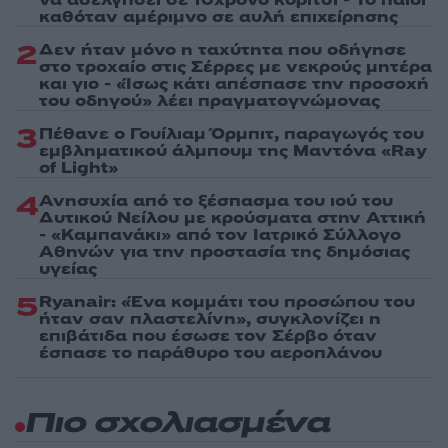
καθόταν αμέριμνο σε αυλή επιχείρησης
2
Δεν ήταν μόνο η ταχύτητα που οδήγησε
στο τροχαίο στις Σέρρες με νεκρούς μητέρα
και γιο - «Ίσως κάτι απέσπασε την προσοχή
του οδηγού» λέει πραγματογνώμονας
3
Πέθανε ο Γουίλιαμ Όρμπιτ, παραγωγός του
εμβληματικού άλμπουμ της Μαντόνα «Ray
of Light»
4
Ανησυχία από το ξέσπασμα του ιού του
Δυτικού Νείλου με κρούσματα στην Αττική
- «Καμπανάκι» από τον Ιατρικό Σύλλογο
Αθηνών για την προστασία της δημόσιας
υγείας
5
Ryanair: «Ένα κομμάτι του προσώπου του
ήταν σαν πλαστελίνη», συγκλονίζει η
επιβάτιδα που έσωσε τον Σέρβο όταν
έσπασε το παράθυρο του αεροπλάνου
Πιο σχολιασμένα