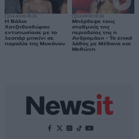
14:40
08.08.26
13:49
08.08.26
Η Βάλια
Μπέρδεψε τους
Χατζηθεοδώρου
σταθμούς της
εντυπωσίασε με το
περιοδείας της η
λεοπάρ μπικίνι σε
Ανδρομάχη - Το επικό
παραλία της Μυκόνου
λάθος με Μέθανα και
Μεθώνη