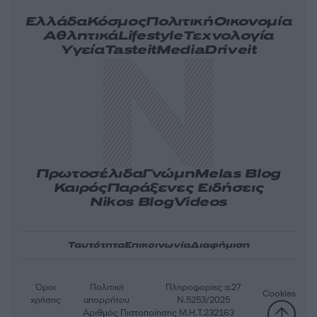
Ελλάδα
Κόσμος
Πολιτική
Οικονομία
Αθλητικά
Lifestyle
Τεχνολογία
Υγεία
Tasteit
Media
Driveit
Πρωτοσέλιδα
Γνώμη
Melas Blog
Καιρός
Παράξενες Ειδήσεις
Nikos Blog
Videos
Ταυτότητα
Επικοινωνία
Διαφήμιση
Όροι
Πολιτική
Πληροφορίες α.27
Cookies
χρήσης
απορρήτου
Ν.5253/2025
Αριθμός Πιστοποίησης Μ.Η.Τ.232163