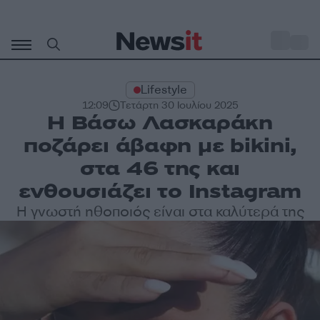
Μετάβαση
σε
o
35
περιεχόμενο
Lifestyle
12:09
Τετάρτη 30 Ιουλίου 2025
Η Βάσω Λασκαράκη
ποζάρει άβαφη με bikini,
στα 46 της και
ενθουσιάζει το Instagram
Η γνωστή ηθοποιός είναι στα καλύτερά της