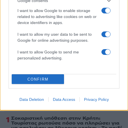
Google consents
I want to allow Google to enable storage
Όροι Χρήσης
. Το site προστατεύεται από reCAPTCHA, ισχύουν
Πολιτική Απορρήτου
&
Όροι Χρήσης
της Google.
related to advertising like cookies on web or
device identifiers in apps.
Lifestyle
ΒΑΣΩ ΛΑΣΚΑΡΑΚΗ
I want to allow my user data to be sent to
Google for online advertising purposes.
Share:
I want to allow Google to send me
personalized advertising.
Ακολουθήστε το Νewsit.gr στο
Google News
και
ενημερωθείτε πρώτοι για όλη την ειδησεογραφία και τα
τελευταία νέα
της ημέρας
CONFIRM
Data Deletion
Data Access
Privacy Policy
Πιο δημοφιλή
1
Σοκαριστική υπόθεση στην Κρήτη:
Τουρίστας ρωτούσε πόσο να πληρώσει για
να ασελγήσει σε 10χρονο κορίτσι - Το παιδί