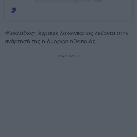
ⓁⒶⓈⓀⒶⓇⒶⓀⒾ (@vasolaskaraki)
«Κυκλάδες», έγραψε λακωνικά ως λεζάντα στην
ανάρτησή της η όμορφη ηθοποιός.
ΔΙΑΦΗΜΙΣΗ