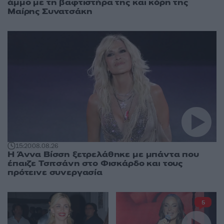
άμμο με τη βαφτιστήρα της και κόρη της
Μαίρης Συνατσάκη
15:20
08.08.26
Η Άννα Βίσση ξετρελάθηκε με μπάντα που
έπαιζε Τσιτσάνη στο Φισκάρδο και τους
πρότεινε συνεργασία
5