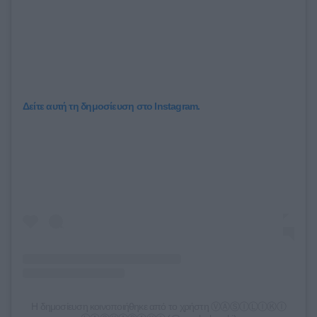
Δείτε αυτή τη δημοσίευση στο Instagram.
Η δημοσίευση κοινοποιήθηκε από το χρήστη ⓋⒶⓈⒾⓁⒾⓀⒾ