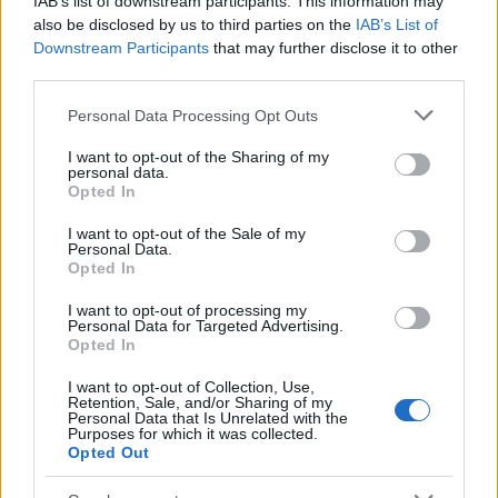
IAB’s list of downstream participants. This information may
φωτιάς, συναγερμός σε 6
Λυκαβηττό - Από πτώσ
also be disclosed by us to third parties on the
IAB’s List of
περιφέρειες
θάνατός της
Downstream Participants
that may further disclose it to other
third parties.
Please note that this website/app uses one or more Google
Σχόλια
Personal Data Processing Opt Outs
services and may gather and store information including but
not limited to your visit or usage behaviour. You may click to
I want to opt-out of the Sharing of my
personal data.
grant or deny consent to Google and its third-party tags to
Opted In
use your data for below specified purposes in below Google
consent section.
I want to opt-out of the Sale of my
Σχολίασε εδώ
Personal Data.
Opted In
I want to opt-out of processing my
50 /50
Personal Data for Targeted Advertising.
Opted In
I want to opt-out of Collection, Use,
Retention, Sale, and/or Sharing of my
Personal Data that Is Unrelated with the
Purposes for which it was collected.
2000 /2000
Opted Out
Υποβολή σχολίου