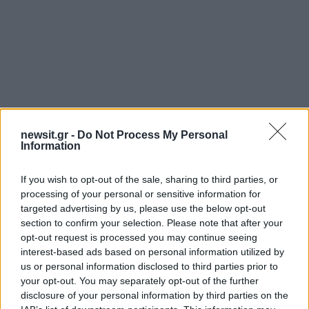
Αν τα χάσατε
newsit.gr -
Do Not Process My Personal
Information
If you wish to opt-out of the sale, sharing to third parties, or
processing of your personal or sensitive information for
targeted advertising by us, please use the below opt-out
section to confirm your selection. Please note that after your
opt-out request is processed you may continue seeing
interest-based ads based on personal information utilized by
us or personal information disclosed to third parties prior to
Καιρός «hot – dry – windy»
Σε 57χρονη αγνοούμ
your opt-out. You may separately opt-out of the further
τις επόμενες 48 ώρες:
από την Κυψέλη ανήκε
disclosure of your personal information by third parties on the
Αυξημένος ο κίνδυνος
σορός που βρέθηκε σ