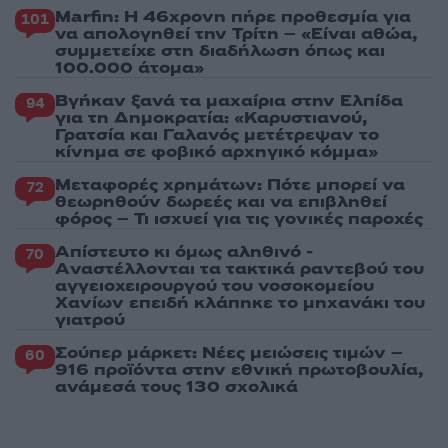
Marfin: Η 46χρονη πήρε προθεσμία για
101
να απολογηθεί την Τρίτη – «Είναι αθώα,
συμμετείχε στη διαδήλωση όπως και
100.000 άτομα»
Βγήκαν ξανά τα μαχαίρια στην Ελπίδα
94
για τη Δημοκρατία: «Καρυστιανού,
Γρατσία και Γαλανός μετέτρεψαν το
κίνημα σε φοβικό αρχηγικό κόμμα»
Μεταφορές χρημάτων: Πότε μπορεί να
72
θεωρηθούν δωρεές και να επιβληθεί
φόρος – Τι ισχυεί για τις γονικές παροχές
Απίστευτο κι όμως αληθινό -
70
Aναστέλλονται τα τακτικά ραντεβού του
αγγειοχειρουργού του νοσοκομείου
Χανίων επειδή κλάπηκε το μηχανάκι του
γιατρού
Σούπερ μάρκετ: Νέες μειώσεις τιμών –
60
916 προϊόντα στην εθνική πρωτοβουλία,
ανάμεσά τους 130 σχολικά