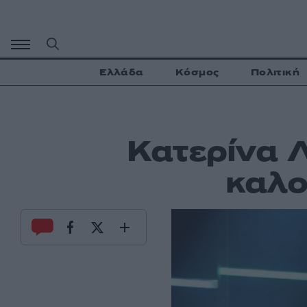
Μετάβαση
σε
περιεχόμενο
Ελλάδα
Κόσμος
Πολιτική
Κατερίνα Λ
καλο