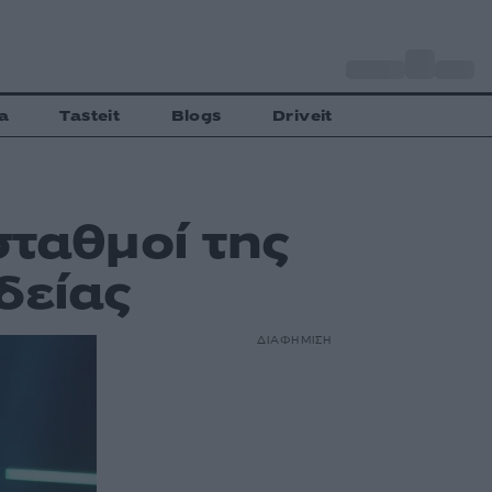
o
Αθήνα
28
C
a
Tasteit
Blogs
Driveit
σταθμοί της
δείας
ΔΙΑΦΗΜΙΣΗ