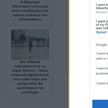
Ο Ρόμπερτ
I want 
Πάτινσον κυνηγάει
Advertis
έναν παιδόφιλο στο
Opted 
πρώτο τρέιλερ του
«Primetime»
I want t
of my P
was col
Opted 
Google 
I want t
web or d
Με 40άρια
κορυφώνεται το
I want t
κύμα ζέστης - Ποιες
purpose
περιοχές βρίσκονται
στο επίκεντρο και
Η αφίσα της περιοδείας
I want 
μέχρι πότε θα
κρατήσουν τα
μελτέμια
Οι πρώτοι στ