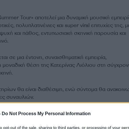
ummer Tour» αποτελεί μια δυναμική μουσική εμπειρ
ικές, πολυπλατινένιες και super viral επιτυχίες της, μ
 ψυχή και πάθος, εντυπωσιακή σκηνική παρουσία και
ινό.
ται σε μια έντονη, συναισθηματική εμπειρία,
η μοναδική θέση της Κατερίνας Λιόλιου στη σύγχρον
κηνή.
τηρίων θα είναι διαθέσιμη, ενώ σύντομα θα ανακοι
ες συναυλιών.
-
Do Not Process My Personal Information
to opt-out of the sale, sharing to third parties, or processing of your per