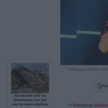
Η Κατερίνα Λιόλιου /
Προ
Ανησυχία από το
ξέσπασμα του ιού
του Δυτικού Νείλου
Η
Κατερίνα Λιόλιο