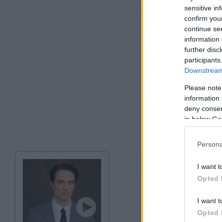
sensitive in
confirm you
continue se
information 
further disc
participants
Downstream 
Please note
information 
deny consent
in below Go
Persona
I want t
Opted 
I want t
Opted 