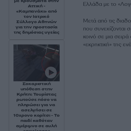
με κρούσματα στην
Ελλάδα με το «Λογ
Αττική -
«Καμπανάκι» από
τον Ιατρικό
Μετά από τις διαδ
Σύλλογο Αθηνών
για την προστασία
που συνεχίζονται σ
της δημόσιας υγείας
κοινό σε μια σειρ
«εκρηκτική» της εν
Σοκαριστική
υπόθεση στην
Κρήτη: Τουρίστας
ρωτούσε πόσο να
πληρώσει για να
ασελγήσει σε
10χρονο κορίτσι - Το
παιδί καθόταν
αμέριμνο σε αυλή