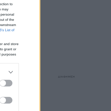
ection to
ou may
 personal
out of the
 downstream
B’s List of
er and store
to grant or
ed purposes
ΔΙΑΦΗΜΙΣΗ