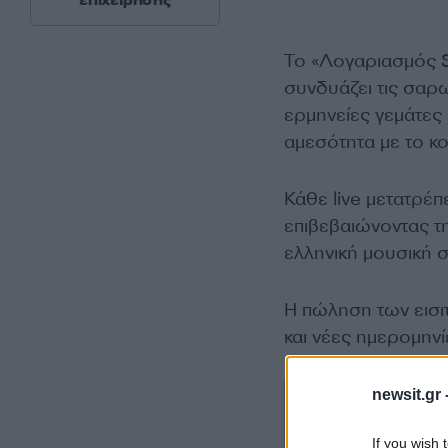
επιχείρησης
Το «Λογαριασμός S
συνδυάζει τις σαρωτ
ερμηνείες γεμάτες
αμεσότητα με το κο
Κάθε live μετατρέπε
επιβεβαιώνοντας τ
ελληνική μουσική σ
Η πώληση των εισι
και νέες ημερομηνί
newsit.gr 
If you wish 