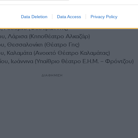
 Αλεξανδρούπολη (Θέατρο Αλτιναλμάζη)
Καστοριά (Παραλίμνιο Πάρκο Πολυκάρπης)
Data Deletion
Data Access
Privacy Policy
 Χανιά (Εθνικό Στάδιο Χανίων)
, Ρέθυμνο (Φεστιβάλ Γης)
υ, Λάρισα (Κηποθέατρο Αλκαζάρ)
ου, Θεσσαλονίκη (Θέατρο Γης)
ου, Καλαμάτα (Ανοιχτό Θέατρο Καλαμάτας)
ου, Ιωάννινα (Υπαίθριο θέατρο Ε.Η.Μ. – Φρόντζου)
ΔΙΑΦΗΜΙΣΗ