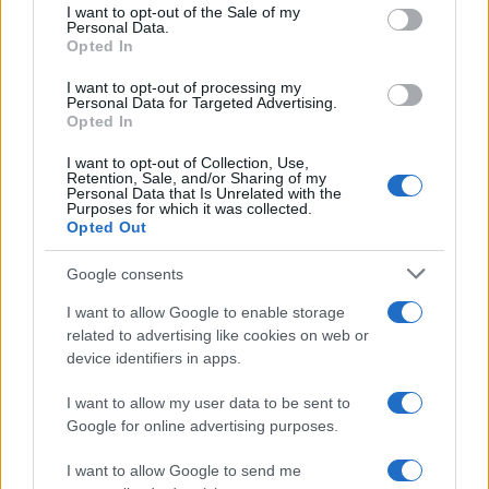
Πιο δημοφιλή
consent section.
I want to opt-out of the Sale of my
Personal Data.
1
Opted In
Κωνσταντίνος Αργυρός και Αλεξάνδρα
Νίκα κάνουν διακοπές με πολυτελές γιοτ
με τα δύο παιδιά τους
I want to opt-out of processing my
Personal Data for Targeted Advertising.
2
Η Άννα Βίσση ξετρελάθηκε με μπάντα που
Opted In
έπαιζε Τσιτσάνη στο Φισκάρδο και τους
πρότεινε συνεργασία
I want to opt-out of Collection, Use,
Retention, Sale, and/or Sharing of my
3
Θρήνος για τον Λιονέλ Μέσι – Πέθανε ο
Personal Data that Is Unrelated with the
Purposes for which it was collected.
πατέρας του, Χόρχε
Opted Out
4
Ελίζαμπεθ Ελέτσι και Νεκτάριος Λεμονίδης
πήγαν στον Άγιο Νεκτάριο Βούλας για να
Google consents
πάρουν την ευχή για τον γιο τους
I want to allow Google to enable storage
5
Ηφαίστειο Σαντορίνης: Ένας 15χρονος που
related to advertising like cookies on web or
δεν πρόλαβε να ξεφύγει από το τσουνάμι
μπορεί να αλλάξει τη χρονολογία της
device identifiers in apps.
προϊστορικής έκρηξης
I want to allow my user data to be sent to
Google for online advertising purposes.
Πιο σχολιασμένα
I want to allow Google to send me