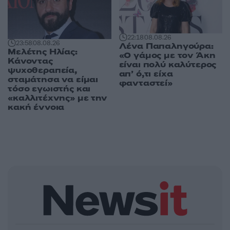
22:18
08.08.26
23:58
08.08.26
Λένα Παπαληγούρα:
Μελέτης Ηλίας:
«Ο γάμος με τον Άκη
Κάνοντας
είναι πολύ καλύτερος
ψυχοθεραπεία,
απ’ ό,τι είχα
σταμάτησα να είμαι
φανταστεί»
τόσο εγωιστής και
«καλλιτέχνης» με την
κακή έννοια