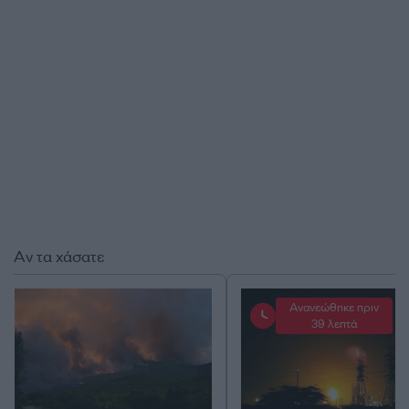
Αν τα χάσατε
Ανανεώθηκε πριν
39 λεπτά