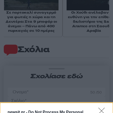
Σε πορτοκαλί συναγερμό
Οι Χούθι ανέλαβαν τ
για φωτιές η χώρα και τη
ευθύνη για την επίθεσ
Δευτέρα: Στα 9 μποφόρ οι
διυλιστήριο της Saud
άνεμοι – Πάνω από 400
Aramco στη Σαουδι
πυρκαγιές σε 10 ημέρες
Αραβία
Σχόλια
Σχολίασε εδώ
50 /50
newsit.gr -
Do Not Process My Personal