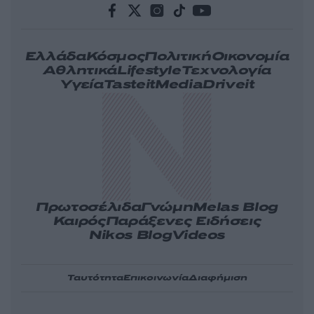
Ελλάδα
Κόσμος
Πολιτική
Οικονομία
Αθλητικά
Lifestyle
Τεχνολογία
Υγεία
Tasteit
Media
Driveit
Πρωτοσέλιδα
Γνώμη
Melas Blog
Καιρός
Παράξενες Ειδήσεις
Nikos Blog
Videos
Ταυτότητα
Επικοινωνία
Διαφήμιση