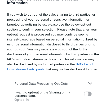
Information
2000 /2000
If you wish to opt-out of the sale, sharing to third parties, or
Υποβολή σχολίου
processing of your personal or sensitive information for
targeted advertising by us, please use the below opt-out
Όροι Χρήσης
. Το site προστατεύεται από reCAPTCHA, ισχύουν
section to confirm your selection. Please note that after your
Πολιτική Απορρήτου
&
Όροι Χρήσης
της Google.
opt-out request is processed you may continue seeing
interest-based ads based on personal information utilized by
Lifestyle
us or personal information disclosed to third parties prior to
ΚΑΤΕΡΙΝΑ ΣΤΙΚΟΥΔΗ
ΜΟΔΑ
your opt-out. You may separately opt-out of the further
disclosure of your personal information by third parties on the
Share:
IAB’s list of downstream participants. This information may
also be disclosed by us to third parties on the
IAB’s List of
Ακολουθήστε το Νewsit.gr στο
Google News
και
Downstream Participants
that may further disclose it to other
ενημερωθείτε πρώτοι για όλη την ειδησεογραφία και τα
third parties.
τελευταία νέα
της ημέρας
Please note that this website/app uses one or more Google
Personal Data Processing Opt Outs
services and may gather and store information including but
not limited to your visit or usage behaviour. You may click to
I want to opt-out of the Sharing of my
personal data.
grant or deny consent to Google and its third-party tags to
Opted In
use your data for below specified purposes in below Google