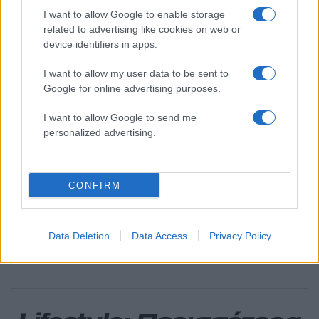
κίνημα σε φοβικό αρχηγικό κόμμα»
I want to allow Google to enable storage
related to advertising like cookies on web or
Απίστευτο κι όμως αληθινό -
83
device identifiers in apps.
Aναστέλλονται τα τακτικά ραντεβού του
αγγειοχειρουργού του νοσοκομείου
Χανίων επειδή κλάπηκε το μηχανάκι του
I want to allow my user data to be sent to
γιατρού
Google for online advertising purposes.
Σούπερ μάρκετ: Νέες μειώσεις τιμών –
72
916 προϊόντα στην εθνική πρωτοβουλία,
I want to allow Google to send me
ανάμεσά τους 130 σχολικά
personalized advertising.
ΕΛΑΣ: Ο Αλέξης Δέδες ο πρώτος
70
υποψήφιος βουλευτής του κόμματος –
Από τα διοικητικά της ΑΕΚ στην πολιτική
CONFIRM
σκηνή
Στην Κρήτη ο Κυριάκος Μητσοτάκης,
57
συνεχίζει τις ολιγοήμερες διακοπές του –
Data Deletion
Data Access
Privacy Policy
Πού βρέθηκε το Σάββατο