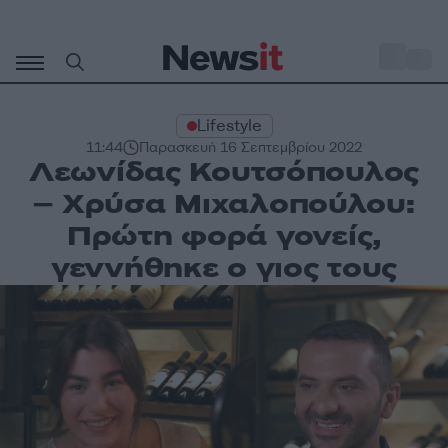
Μετάβαση
σε
o
30
περιεχόμενο
Lifestyle
11:44
Παρασκευή 16 Σεπτεμβρίου 2022
Λεωνίδας Κουτσόπουλος
– Χρύσα Μιχαλοπούλου:
Πρώτη φορά γονείς,
γεννήθηκε ο γιος τους