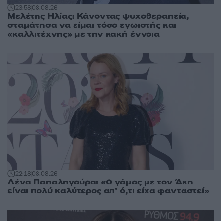
23:58
08.08.26
Μελέτης Ηλίας: Κάνοντας ψυχοθεραπεία,
σταμάτησα να είμαι τόσο εγωιστής και
«καλλιτέχνης» με την κακή έννοια
22:18
08.08.26
Λένα Παπαληγούρα: «Ο γάμος με τον Άκη
είναι πολύ καλύτερος απ’ ό,τι είχα φανταστεί»