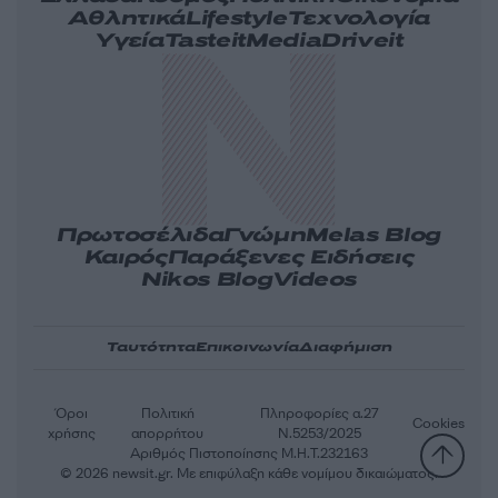
Αθλητικά
Lifestyle
Τεχνολογία
Υγεία
Tasteit
Media
Driveit
Πρωτοσέλιδα
Γνώμη
Melas Blog
Καιρός
Παράξενες Ειδήσεις
Nikos Blog
Videos
Ταυτότητα
Επικοινωνία
Διαφήμιση
Όροι
Πολιτική
Πληροφορίες α.27
Cookies
χρήσης
απορρήτου
Ν.5253/2025
Αριθμός Πιστοποίησης Μ.Η.Τ.232163
© 2026 newsit.gr. Με επιφύλαξη κάθε νομίμου δικαιώματος.