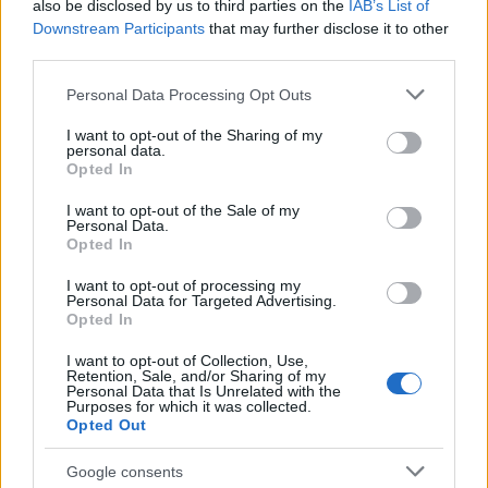
also be disclosed by us to third parties on the
IAB’s List of
Downstream Participants
that may further disclose it to other
1
Κωνσταντίνος Αργυρός και Αλεξάνδρα
third parties.
Νίκα κάνουν διακοπές με πολυτελές γιοτ
με τα δύο παιδιά τους
Please note that this website/app uses one or more Google
Personal Data Processing Opt Outs
2
Η Άννα Βίσση ξετρελάθηκε με μπάντα που
services and may gather and store information including but
έπαιζε Τσιτσάνη στο Φισκάρδο και τους
not limited to your visit or usage behaviour. You may click to
I want to opt-out of the Sharing of my
πρότεινε συνεργασία
personal data.
grant or deny consent to Google and its third-party tags to
Opted In
3
Θρήνος για τον Λιονέλ Μέσι – Πέθανε ο
use your data for below specified purposes in below Google
πατέρας του, Χόρχε
consent section.
I want to opt-out of the Sale of my
Personal Data.
4
Ελίζαμπεθ Ελέτσι και Νεκτάριος Λεμονίδης
Opted In
πήγαν στον Άγιο Νεκτάριο Βούλας για να
πάρουν την ευχή για τον γιο τους
I want to opt-out of processing my
Personal Data for Targeted Advertising.
5
Τζο Μπάιντεν: «Ο καρκίνος έχει εξαπλωθεί,
Opted In
είναι πολύ επώδυνο», λέει ο γιος του
I want to opt-out of Collection, Use,
Retention, Sale, and/or Sharing of my
Personal Data that Is Unrelated with the
Πιο σχολιασμένα
Purposes for which it was collected.
Opted Out
Βγήκαν ξανά τα μαχαίρια στην Ελπίδα
96
για τη Δημοκρατία: «Καρυστιανού,
Google consents
Γρατσία και Γαλανός μετέτρεψαν το