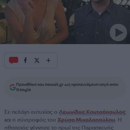
Προσθήκη του newsit.gr ως προτεινόμενη πηγή στην
Google
Σε πελάγη ευτυχίας ο
Λεωνίδας Κουτσόπουλος
και η σύντροφός του
Χρύσα Μιχαλοπούλου
. Η
ηθοποιός γέννησε το πρωί της Παρασκευής