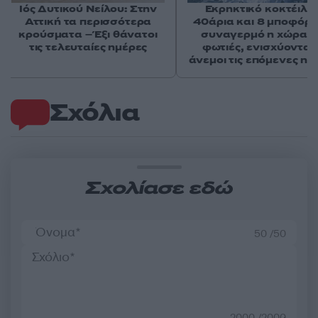
Ιός Δυτικού Νείλου: Στην
Εκρηκτικό κοκτέιλ μ
Αττική τα περισσότερα
40άρια και 8 μποφόρ -
κρούσματα – Έξι θάνατοι
συναγερμό η χώρα γ
τις τελευταίες ημέρες
φωτιές, ενισχύονται 
άνεμοι τις επόμενες ημ
Σχόλια
Σχολίασε εδώ
50 /50
2000 /2000