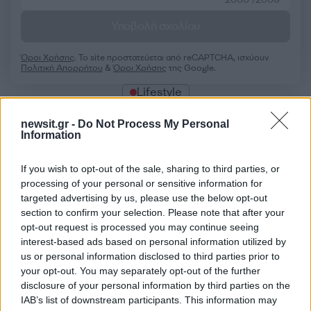
Υποβολή σχολίου
Όροι Χρήσης
. Το site προστατεύεται από reCAPTCHA, ισχύουν
Πολιτική Απορρήτου
&
Όροι Χρήσης
της Google.
Lifestyle
ΛΕΩΝΙΔΑΣ ΚΟΥΤΣΟΠΟΥΛΟΣ
newsit.gr -
Do Not Process My Personal
ΧΡΥΣΑ ΜΙΧΑΛΟΠΟΥΛΟΥ
Information
Share:
If you wish to opt-out of the sale, sharing to third parties, or
processing of your personal or sensitive information for
Ακολουθήστε το Νewsit.gr στο
Google News
και
targeted advertising by us, please use the below opt-out
ενημερωθείτε πρώτοι για όλη την ειδησεογραφία και τα
section to confirm your selection. Please note that after your
τελευταία νέα
της ημέρας
opt-out request is processed you may continue seeing
interest-based ads based on personal information utilized by
us or personal information disclosed to third parties prior to
your opt-out. You may separately opt-out of the further
disclosure of your personal information by third parties on the
IAB’s list of downstream participants. This information may
Πιο δημοφιλή