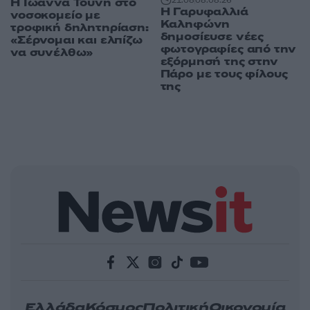
21:08
08.08.26
Η Ιωάννα Τούνη στο
Η Γαρυφαλλιά
νοσοκομείο με
Καληφώνη
τροφική δηλητηρίαση:
δημοσίευσε νέες
«Σέρνομαι και ελπίζω
φωτογραφίες από την
να συνέλθω»
εξόρμησή της στην
Πάρο με τους φίλους
της
Ελλάδα
Κόσμος
Πολιτική
Οικονομία