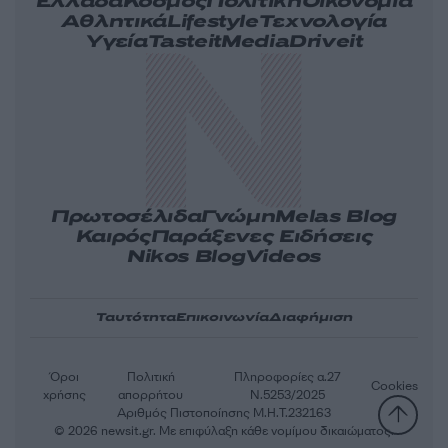
Ελλάδα
Κόσμος
Πολιτική
Οικονομία
Αθλητικά
Lifestyle
Τεχνολογία
Υγεία
Tasteit
Media
Driveit
Πρωτοσέλιδα
Γνώμη
Melas Blog
Καιρός
Παράξενες Ειδήσεις
Nikos Blog
Videos
Ταυτότητα
Επικοινωνία
Διαφήμιση
Όροι
Πολιτική
Πληροφορίες α.27
Cookies
χρήσης
απορρήτου
Ν.5253/2025
Αριθμός Πιστοποίησης Μ.Η.Τ.232163
© 2026 newsit.gr. Με επιφύλαξη κάθε νομίμου δικαιώματος.