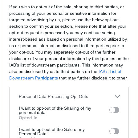
Σχόλια
If you wish to opt-out of the sale, sharing to third parties, or
processing of your personal or sensitive information for
targeted advertising by us, please use the below opt-out
section to confirm your selection. Please note that after your
opt-out request is processed you may continue seeing
interest-based ads based on personal information utilized by
Σχολίασε εδώ
us or personal information disclosed to third parties prior to
your opt-out. You may separately opt-out of the further
disclosure of your personal information by third parties on the
50 /50
IAB’s list of downstream participants. This information may
also be disclosed by us to third parties on the
IAB’s List of
Downstream Participants
that may further disclose it to other
third parties.
Please note that this website/app uses one or more Google
2000 /2000
Personal Data Processing Opt Outs
services and may gather and store information including but
Υποβολή σχολίου
not limited to your visit or usage behaviour. You may click to
I want to opt-out of the Sharing of my
personal data.
grant or deny consent to Google and its third-party tags to
Opted In
use your data for below specified purposes in below Google
Όροι Χρήσης
. Το site προστατεύεται από reCAPTCHA, ισχύουν
Πολιτική Απορρήτου
&
Όροι Χρήσης
της Google.
consent section.
I want to opt-out of the Sale of my
Personal Data.
Lifestyle