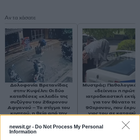
Αν τα χάσατε
Δολοφονία Βρετανίδας
Μυστράς: Παθολογικά α
στην Κυψέλη: Οι δύο
«δείχνει» η πρώτη
καταθέσεις «κλειδί» της
ιατροδικαστική εκτίμ
συζύγου του 26χρονου
για τον θάνατο του
Αφγανού – Το στίγμα του
90χρονου, που έκρυψ
κινητού, η θεία από την
γιος του σε καταψύκ
Ινδία και τα απειλητικά
μηνύματα
newsit.gr -
Do Not Process My Personal
Information