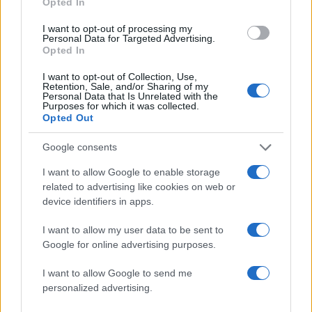
Opted In
ΛΟΥΚΙΑ ΠΑΠΑΔΑΚΗ
I want to opt-out of processing my
Personal Data for Targeted Advertising.
Share:
Opted In
I want to opt-out of Collection, Use,
Ακολουθήστε το Νewsit.gr στο
Google News
και
Retention, Sale, and/or Sharing of my
ενημερωθείτε πρώτοι για όλη την ειδησεογραφία και τα
Personal Data that Is Unrelated with the
τελευταία νέα
της ημέρας
Purposes for which it was collected.
Opted Out
Google consents
I want to allow Google to enable storage
related to advertising like cookies on web or
Πιο δημοφιλή
device identifiers in apps.
1
Έφυγαν οι συνεργάτες, μένει η Μαρία
I want to allow my user data to be sent to
Καρυστιανού - Η επόμενη μέρα για την
Google for online advertising purposes.
«Ελπίδα για τη Δημοκρατία»
2
Στη Βρετανία στελέχη του ελληνικού FBI
I want to allow Google to send me
για να παραλάβουν την 46χρονη για την
personalized advertising.
τραγωδία της Μαρφίν - Η διαδικασία που
θα ακολουθηθεί