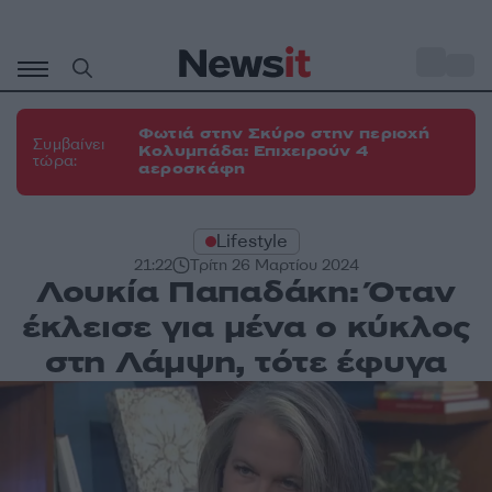
Μετάβαση
σε
o
34
περιεχόμενο
Φωτιά στην Σκύρο στην περιοχή
Συμβαίνει
Κολυμπάδα: Επιχειρούν 4
τώρα:
αεροσκάφη
Lifestyle
21:22
Τρίτη 26 Μαρτίου 2024
Λουκία Παπαδάκη: Όταν
έκλεισε για μένα ο κύκλος
στη Λάμψη, τότε έφυγα