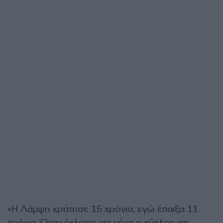
«Η Λάμψη κράτησε 15 χρόνια, εγώ έπαιξα 11
χρόνια. Όταν έκλεισε για μένα ο κύκλος και