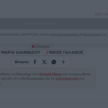
2000 /
Υποβολή σχολίου
ροστατεύεται από reCAPTCHA, ισχύουν
Πολιτική Απορρήτου
&
Όροι Χρήσης
της
Lifestyle
ΜΑΡΙΑ ΙΩΑΝΝΙΔΟΥ
ΝΙΚΟΣ ΓΑΛΑΝΟΣ
Share:
θήστε το Νewsit.gr στο
Google News
και ενημερωθείτε
 για όλη την ειδησεογραφία και τα
τελευταία νέα
της
ς