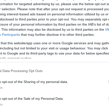
formation for targeted advertising by us, please use the below opt-out s
r selection. Please note that after your opt-out request is processed y
eing interest-based ads based on personal information utilized by us or
disclosed to third parties prior to your opt-out. You may separately opt-
losure of your personal information by third parties on the IAB’s list of
. This information may also be disclosed by us to third parties on the
IA
Participants
that may further disclose it to other third parties.
 that this website/app uses one or more Google services and may gath
including but not limited to your visit or usage behaviour. You may click 
 to Google and its third-party tags to use your data for below specifi
ogle consent section.
l Data Processing Opt Outs
o opt-out of the Sharing of my personal data.
In
o opt-out of the Sale of my Personal Data.
τομο. Δε θέλω να μεγαλώνω, θυμώνω γιατί δε θα έχω
In