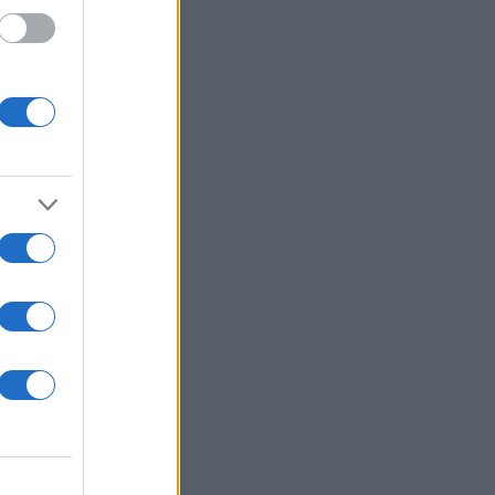
ίχνω.
ρόνια
η
τύπησε
ρα
 πάρα