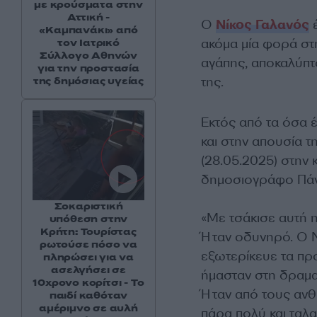
με κρούσματα στην
Αττική -
Ο
Νίκος Γαλανός
έ
«Καμπανάκι» από
ακόμα μία φορά στη
τον Ιατρικό
Σύλλογο Αθηνών
αγάπης, αποκαλύπτο
για την προστασία
της.
της δημόσιας υγείας
Εκτός από τα όσα 
και στην απουσία τ
(28.05.2025) στην 
δημοσιογράφο Πά
Σοκαριστική
«Με τσάκισε αυτή η
υπόθεση στην
Κρήτη: Τουρίστας
Ήταν οδυνηρό. Ο 
ρωτούσε πόσο να
εξωτερίκευε τα πρ
πληρώσει για να
ασελγήσει σε
ήμασταν στη δραμα
10χρονο κορίτσι - Το
Ήταν από τους ανθ
παιδί καθόταν
αμέριμνο σε αυλή
πάρα πολύ και ταλ