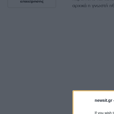
επιχείρησης
αρχικά η γνωστή ηθ
«Είχε αρρωστήσει. 
newsit.gr 
Επηρεάστηκα. Δεν ε
πρόσθεσε για τον 
If you wish 