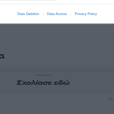
Data Deletion
Data Access
Privacy Policy
α
Σχολίασε εδώ
50