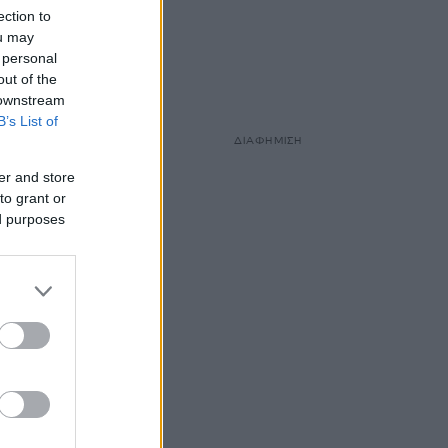
ection to
ou may
 personal
out of the
 downstream
B’s List of
ΔΙΑΦΗΜΙΣΗ
er and store
to grant or
ed purposes
 τι να