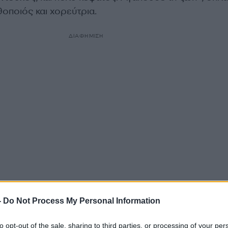
οποιός και χορεύτρια.
ΔΙΑΦΗΜΙΣΗ
Δε το έλεγε. Ήταν πολύ γενναίος και δε φαινόταν.
-
Do Not Process My Personal Information
μπιστεύομαι τη ζωή, σου δίνει μια και σε πάει αλλού»
Νίκο Γαλανό.
to opt-out of the sale, sharing to third parties, or processing of your per