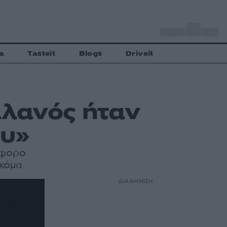
o
Αθήνα
28
C
a
Tasteit
Blogs
Driveit
αλανός ήταν
ου»
όφορο
ακόμα
ΔΙΑΦΗΜΙΣΗ