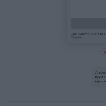
Όροι Χρήσης
. Το site π
Google.
Ακολου
πρώτοι
ημέρα