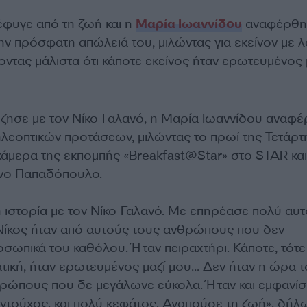
φυγε από τη ζωή και η
Μαρία Ιωαννίδου
αναφέρθηκ
ν πρόσφατη απώλειά του, μιλώντας για εκείνον με λ
ντας μάλιστα ότι κάποτε εκείνος ήταν ερωτευμένος 
έζησε με τον Νίκο Γαλανό, η Μαρία Ιωαννίδου αναφ
ηλεοπτικών προτάσεων, μιλώντας το πρωί της Τετάρτ
κάμερα της εκπομπής «Breakfast@Star» στο STAR και
νο Παπαδόπουλο.
 ιστορία με τον Νίκο Γαλανό. Με επηρέασε πολύ αυτ
Νίκος ήταν από αυτούς τους ανθρώπους που δεν
οσωπικά του καθόλου. Ήταν πειραχτήρι. Κάποτε, τότε
τική, ήταν ερωτευμένος μαζί μου… Δεν ήταν η ώρα τ
ρώπους που δε μεγάλωνε εύκολα. Ήταν και εμφανίσ
αντούχος, και πολύ κεφάτος. Αγαπούσε τη ζωή», δή