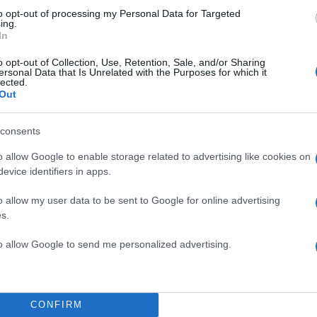
λαστική. Μικρά πραγματάκια. Τσιμπιματάκια. Μικροδε
to opt-out of processing my Personal Data for Targeted
ία μου, όχι αυτή που βλέπουν στη Google. Βάλτε 10 χ
ing.
In
σει ακόμα», είπε στη συνέχεια για το πέρασμα του
κία που… δεν κρύβει αλλά την έχει υπολογίσει λάθος 
o opt-out of Collection, Use, Retention, Sale, and/or Sharing
ersonal Data that Is Unrelated with the Purposes for which it
lected.
Out
όραση. Πιστεύω ότι αδικούμαι. Μετά το σήριαλ “Μην
consents
πε να έχω δέκα προτάσεις. Δεν είχα ούτε μια. Δε χ
τηλέφωνο. Και είμαι χρήσιμη ηθοποιός. Θα ήθελα πά
o allow Google to enable storage related to advertising like cookies on
evice identifiers in apps.
ώ με τον Χριστόφορο Παπακαλιάτη, θα μου πήγαινε
ε ακόμα η Μαρία Ιωαννίδου.
o allow my user data to be sent to Google for online advertising
s.
ΔΙΑΦΗΜΙΣΗ
to allow Google to send me personalized advertising.
CONFIRM