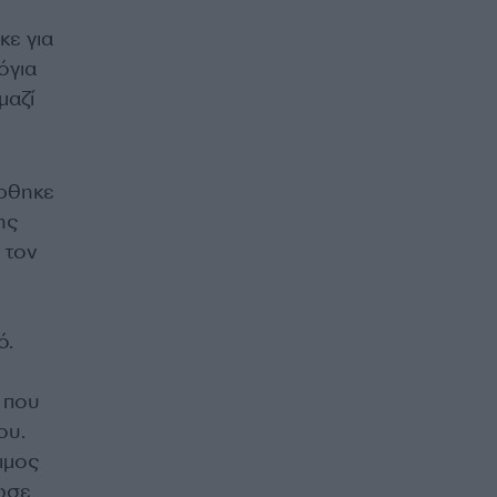
ε για
όγια
μαζί
έρθηκε
ης
 τον
ό.
 που
ου.
ιμος
λωσε