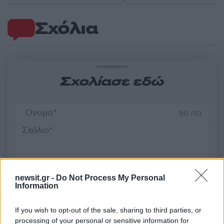
Σχόλια
Σχολίασε εδώ
50 /50
2000 /2000
newsit.gr -
Do Not Process My Personal
Information
Υποβολή σχολίου
If you wish to opt-out of the sale, sharing to third parties, or
Όροι Χρήσης
. Το site προστατεύεται από reCAPTCHA, ισχύουν
processing of your personal or sensitive information for
Πολιτική Απορρήτου
&
Όροι Χρήσης
της Google.