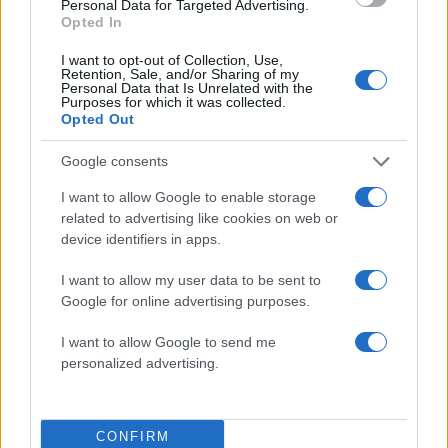
26χρονου Αφγανού – Το στίγμα του
Personal Data for Targeted Advertising.
κινητού, η θεία από την Ινδία και τα
Opted In
απειλητικά μηνύματα
I want to opt-out of Collection, Use,
3
Η Ελένη Φωτοπούλου ευχήθηκε για τη
Retention, Sale, and/or Sharing of my
Personal Data that Is Unrelated with the
γιορτή του Άκη Παυλόπουλου: «Δεκαπέντε
Purposes for which it was collected.
χρόνια μου διδάσκει υπομονή και αγάπη»
Opted Out
4
«Αφιέρωσε τη ζωή της στο να βοηθά
ανθρώπους που είχαν ανάγκη» - Η πρώτη
Google consents
δήλωση της οικογένειας της 38χρονης
Λίζα που βρέθηκε νεκρή στην Κυψέλη
I want to allow Google to enable storage
related to advertising like cookies on web or
5
Αριστοτέλης Δαμίγος: Στο Αποτεφρωτήριο
device identifiers in apps.
Ριτσώνας το «ύστατο χαίρε» στον Έλληνα
σύνδεσμο του ελικοπτέρου που έπεσε στην
Ψάθα
I want to allow my user data to be sent to
Google for online advertising purposes.
Πιο σχολιασμένα
I want to allow Google to send me
personalized advertising.
Μητσοτάκης στην υπογραφή συμφωνίας
198
για την ηλεκτρική διασύνδεση Ελλάδας –
Κύπρου: «Ισχυρή ψήφος εμπιστοσύνης» η
είσοδος της Meridiam στην GSI
CONFIRM