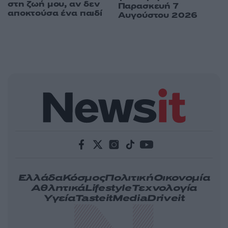
στη ζωή μου, αν δεν
Παρασκευή 7
αποκτούσα ένα παιδί
Αυγούστου 2026
Ελλάδα
Κόσμος
Πολιτική
Οικονομία
Αθλητικά
Lifestyle
Τεχνολογία
Υγεία
Tasteit
Media
Driveit