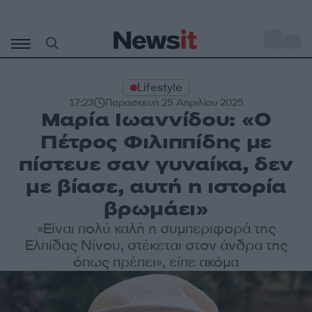
Μετάβαση
σε
o
33
περιεχόμενο
Lifestyle
17:23
Παρασκευή 25 Απριλίου 2025
Μαρία Ιωαννίδου: «Ο
Πέτρος Φιλιππίδης με
πίστευε σαν γυναίκα, δεν
με βίασε, αυτή η ιστορία
βρωμάει»
«Είναι πολύ καλή η συμπεριφορά της
Ελπίδας Νίνου, στέκεται στον άνδρα της
όπως πρέπει», είπε ακόμα