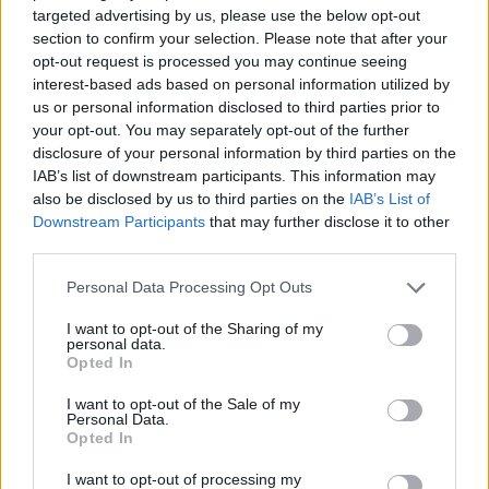
targeted advertising by us, please use the below opt-out
Lifestyle
section to confirm your selection. Please note that after your
ΜΑΡΙΑ ΙΩΑΝΝΙΔΟΥ
opt-out request is processed you may continue seeing
interest-based ads based on personal information utilized by
Share:
us or personal information disclosed to third parties prior to
your opt-out. You may separately opt-out of the further
disclosure of your personal information by third parties on the
Ακολουθήστε το Νewsit.gr στο
Google News
και
IAB’s list of downstream participants. This information may
ενημερωθείτε πρώτοι για όλη την ειδησεογραφία και τα
τελευταία νέα
της ημέρας
also be disclosed by us to third parties on the
IAB’s List of
Downstream Participants
that may further disclose it to other
third parties.
Please note that this website/app uses one or more Google
Personal Data Processing Opt Outs
services and may gather and store information including but
not limited to your visit or usage behaviour. You may click to
I want to opt-out of the Sharing of my
Πιο δημοφιλή
personal data.
grant or deny consent to Google and its third-party tags to
Opted In
use your data for below specified purposes in below Google
1
Ο Κώστας Σαμαράς δημοσίευσε μία παιδική
consent section.
φωτογραφία για την επέτειο θανάτου της
I want to opt-out of the Sale of my
Personal Data.
αδελφής του, Λένας
Opted In
2
Δολοφονία Βρετανίδας στην Κυψέλη: Οι
δύο καταθέσεις «κλειδί» της συζύγου του
I want to opt-out of processing my