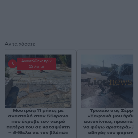
Αν τα χάσατε
Ανανεώθηκε πριν
13 λεπτά
Μυστράς: 11 μήνες με
Τροχαίο στις Σέρρες
αναστολή στον 55χρονο
«Ξαφνικά μου ήρθε 
που έκρυβε τον νεκρό
αυτοκίνητο, προσπάθ
πατέρα του σε καταψύκτη
να φύγω αριστερά» λέ
– «Ήθελα να τον βλέπω»
οδηγός του φορτηγ