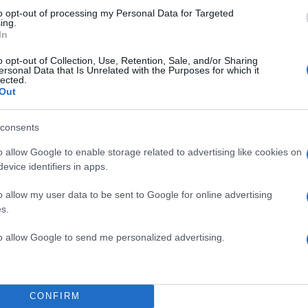
to opt-out of processing my Personal Data for Targeted
πέσω για ύπνο γράφω λέξεις που με βοηθάνε να
ing.
In
 που βιώνω. Η λέξη που γράφω όταν σκέφτομαι τι μ
τα είναι ο ίσκιος του! Ήταν ένας τόσο ελαφρύς ίσκι
o opt-out of Collection, Use, Retention, Sale, and/or Sharing
ersonal Data that Is Unrelated with the Purposes for which it
μαγικό χαλί”. Με βοηθούσε δηλαδή να πετάω. Αυτό ε
lected.
Out
ό και δεν ξέρω και πως το έκανε», παραδέχτηκε ακό
λου.
consents
o allow Google to enable storage related to advertising like cookies on
πούλου: «Η μεγαλύτερη δυσκολία ε
evice identifiers in apps.
ι δεν θα μεγαλώσετε μαζί, δεν θα
o allow my user data to be sent to Google for online advertising
ί»
s.
to allow Google to send me personalized advertising.
βέντα στράφηκε γύρω από τη μεγάλη διαφορά ηλικί
αι η Μαρία Παναγοπούλου αναφέρθηκε στις δυσκολίε
ίας αυτής.
CONFIRM