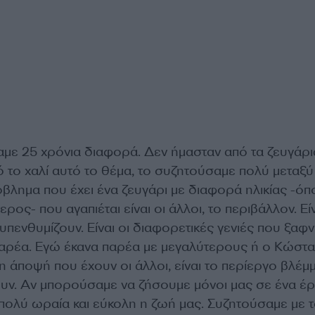
αμε 25 χρόνια διαφορά. Δεν ήμασταν από τα ζευγάρι
 το χαλί αυτό το θέμα, το συζητούσαμε πολύ μεταξύ
βλημα που έχει ένα ζευγάρι με διαφορά ηλικίας -όπ
τερος- που αγαπιέται είναι οι άλλοι, το περιβάλλον. Είν
πενθυμίζουν. Είναι οι διαφορετικές γενιές που ξαφν
παρέα. Εγώ έκανα παρέα με μεγαλύτερους ή ο Κώστα
 η άποψή που έχουν οι άλλοι, είναι το περίεργο βλέμ
ουν. Αν μπορούσαμε να ζήσουμε μόνοι μας σε ένα έ
 πολύ ωραία και εύκολη η ζωή μας. Συζητούσαμε με 