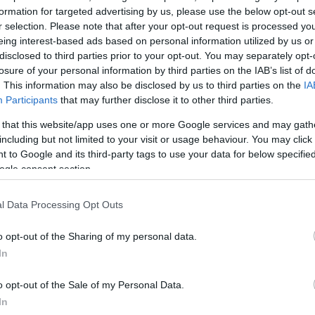
formation for targeted advertising by us, please use the below opt-out s
α του πω ότι το βιβλίο είναι αφιερωμένο σε εκείνον»
r selection. Please note that after your opt-out request is processed y
αρία Παναγοπούλου.
eing interest-based ads based on personal information utilized by us or
disclosed to third parties prior to your opt-out. You may separately opt-
losure of your personal information by third parties on the IAB’s list of
. This information may also be disclosed by us to third parties on the
IA
Participants
that may further disclose it to other third parties.
 that this website/app uses one or more Google services and may gath
including but not limited to your visit or usage behaviour. You may click 
 to Google and its third-party tags to use your data for below specifi
ogle consent section.
l Data Processing Opt Outs
o opt-out of the Sharing of my personal data.
In
o opt-out of the Sale of my Personal Data.
In