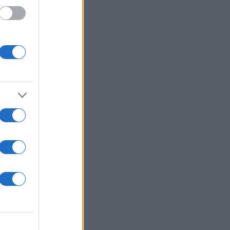
ου
ος που
ίναι
μα η
ίναι
α που
ς που