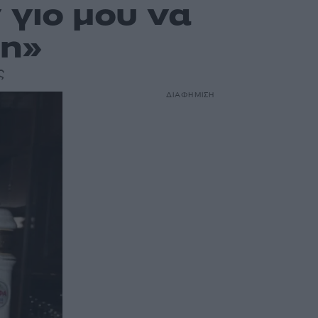
 γιο μου να
ση»
ς
ΔΙΑΦΗΜΙΣΗ