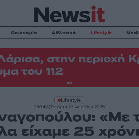
Οικονομία
Αθλητικά
Lifestyle
Medi
Λάρισα, στην περιοχή
μα του 112
Lifestyle
19:14
Τετάρτη 23 Απριλίου 2025
ναγοπούλου: «Με 
α είχαμε 25 χρόν