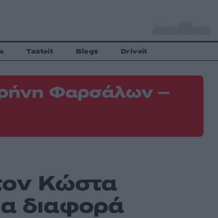
o
Αθήνα
34
C
a
Tasteit
Blogs
Driveit
 Κρήνη Φαρσάλων –
Φ
Ε
τον Κώστα
ια διαφορά