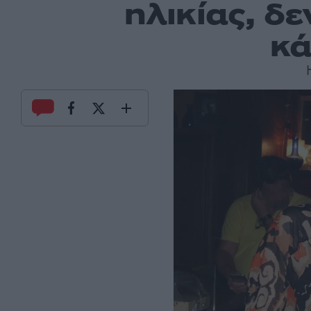
ηλικίας, δ
κά