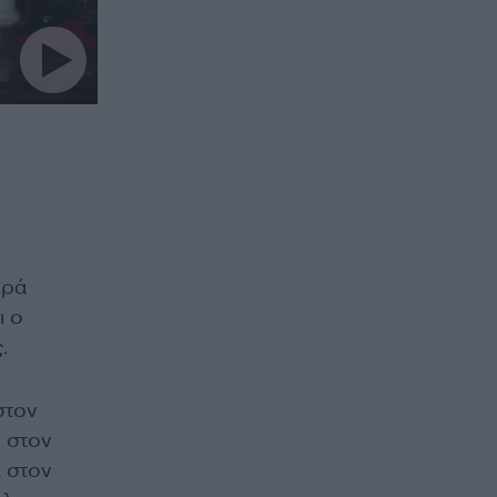
ορά
ι ο
ς.
στον
 στον
α στον