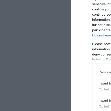
sensitive in
πήρε και πρόλαβα ν
confirm you
εξομολογείται η Μ
continue se
information 
further disc
participants
Downstream 
Please note
information 
deny consent
in below Go
Persona
I want t
Opted 
I want t
Opted 