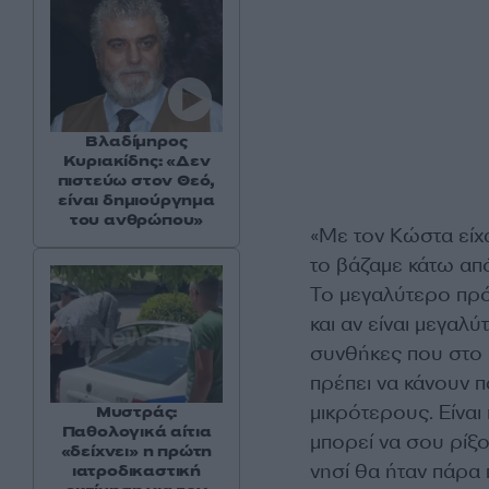
Βλαδίμηρος
Κυριακίδης: «Δεν
πιστεύω στον Θεό,
είναι δημιούργημα
του ανθρώπου»
«Με τον Κώστα είχ
το βάζαμε κάτω από
Το μεγαλύτερο πρό
και αν είναι μεγαλύ
συνθήκες που στο υ
πρέπει να κάνουν 
μικρότερους. Είναι
Μυστράς:
Παθολογικά αίτια
μπορεί να σου ρίξ
«δείχνει» η πρώτη
νησί θα ήταν πάρα
ιατροδικαστική