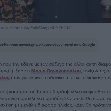
 και ο Κώστας Χαρδαβέλλας / NDP PHOTO
σθήκη του newsit.gr ως προτεινόμενη πηγή στην Google
η που την έδενε με τον σύζυγό της αλλά και τη διαφ
ώριζε μίλησε η
Μαρία Παναγοπούλου
, τονίζοντας ότ
λλας
ήταν για εκείνη το ιδανικό ταίρι και ο «ίσκιος» τη
έας και χήρα του Κώστα Χαρδαβέλλα αναφέρθηκε 
του, ενώ παράλληλα παραδέχτηκε ότι δε θα πρότεινε
ία σχέση με μεγάλη διαφορά ηλικίας. «Δεν θα πρότειν