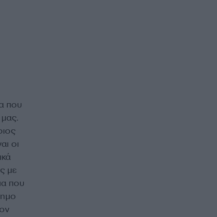
α που
 μας.
οιος
αι οι
ικά
ς με
μα που
ρημο
τον