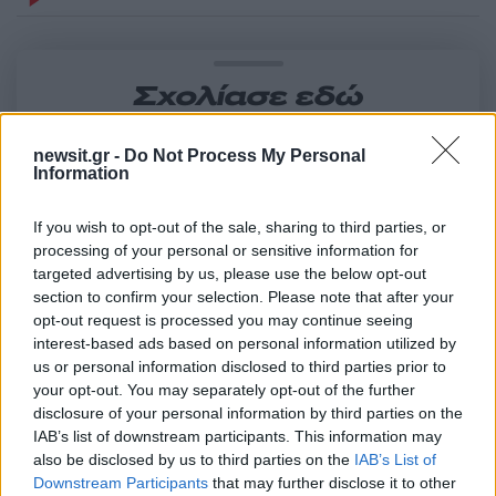
Σχολίασε εδώ
newsit.gr -
Do Not Process My Personal
50 /50
Information
If you wish to opt-out of the sale, sharing to third parties, or
processing of your personal or sensitive information for
targeted advertising by us, please use the below opt-out
section to confirm your selection. Please note that after your
2000 /2000
opt-out request is processed you may continue seeing
Υποβολή σχολίου
interest-based ads based on personal information utilized by
us or personal information disclosed to third parties prior to
your opt-out. You may separately opt-out of the further
Όροι Χρήσης
. Το site προστατεύεται από reCAPTCHA, ισχύουν
Πολιτική Απορρήτου
&
Όροι Χρήσης
της Google.
disclosure of your personal information by third parties on the
IAB’s list of downstream participants. This information may
Lifestyle
also be disclosed by us to third parties on the
IAB’s List of
ΜΑΡΙΛΙΑ ΜΗΤΡΟΥΣΗ
Downstream Participants
that may further disclose it to other