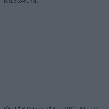
εξομολογήθηκε.
«Δεν ήθελα να γίνω ηθοποιός αλλά μουσικός.