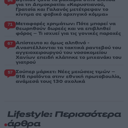
94
για τη Δημοκρατία: «Καρυστιανού,
Γρατσία και Γαλανός μετέτρεψαν το
κίνημα σε φοβικό αρχηγικό κόμμα»
Μεταφορές χρημάτων: Πότε μπορεί να
71
θεωρηθούν δωρεές και να επιβληθεί
φόρος – Τι ισχυεί για τις γονικές παροχές
Απίστευτο κι όμως αληθινό -
67
Aναστέλλονται τα τακτικά ραντεβού του
αγγειοχειρουργού του νοσοκομείου
Χανίων επειδή κλάπηκε το μηχανάκι του
γιατρού
Σούπερ μάρκετ: Νέες μειώσεις τιμών –
57
916 προϊόντα στην εθνική πρωτοβουλία,
ανάμεσά τους 130 σχολικά
Lifestyle: Περισσότερα
άρθρα