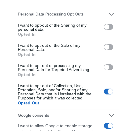
third parties.
Share:
Please note that this website/app uses one or more Google
Personal Data Processing Opt Outs
services and may gather and store information including but
Ακολουθήστε το Νewsit.gr στο
Google News
και
not limited to your visit or usage behaviour. You may click to
I want to opt-out of the Sharing of my
ενημερωθείτε πρώτοι για όλη την ειδησεογραφία και τα
personal data.
τελευταία νέα
της ημέρας
grant or deny consent to Google and its third-party tags to
Opted In
use your data for below specified purposes in below Google
consent section.
I want to opt-out of the Sale of my
Personal Data.
Opted In
I want to opt-out of processing my
Πιο δημοφιλή
Personal Data for Targeted Advertising.
Opted In
1
Σοκαριστική υπόθεση στην Κρήτη:
Τουρίστας ρωτούσε πόσο να πληρώσει για
I want to opt-out of Collection, Use,
Retention, Sale, and/or Sharing of my
να ασελγήσει σε 10χρονο κορίτσι - Το παιδί
Personal Data that Is Unrelated with the
καθόταν αμέριμνο σε αυλή επιχείρησης
Purposes for which it was collected.
Opted Out
2
Δεν ήταν μόνο η ταχύτητα που οδήγησε
στο τροχαίο στις Σέρρες με νεκρούς μητέρα
και γιο - «Ίσως κάτι απέσπασε την προσοχή
Google consents
του οδηγού» λέει πραγματογνώμονας
I want to allow Google to enable storage
Μυστράς: Αλλαγή στην υπερασπιστική