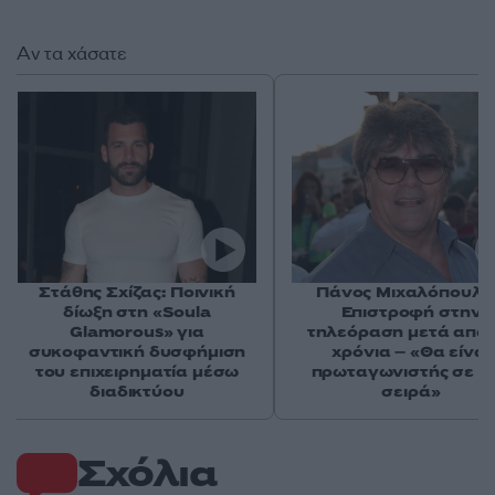
Αν τα χάσατε
Στάθης Σχίζας: Ποινική
Πάνος Μιχαλόπουλο
δίωξη στη «Soula
Επιστροφή στην
Glamorous» για
τηλεόραση μετά από
συκοφαντική δυσφήμιση
χρόνια – «Θα είναι
του επιχειρηματία μέσω
πρωταγωνιστής σε ν
διαδικτύου
σειρά»
Σχόλια