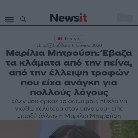
Μετάβαση
σε
o
34
περιεχόμενο
Lifestyle
18:52
Σάββατο 6 Ιουνίου 2026
Μαρίλια Μητρούση: Έβαζα
τα κλάματα από την πείνα,
από την έλλειψη τροφών
που είχα ανάγκη για
πολλούς λόγους
«Δεν μου άρεσε το σώμα μου, ήθελα να
νιώθω καλύτερα στον ύπνο μου» είπε
μεταξύ άλλων η Μαρίλια Μητρούση