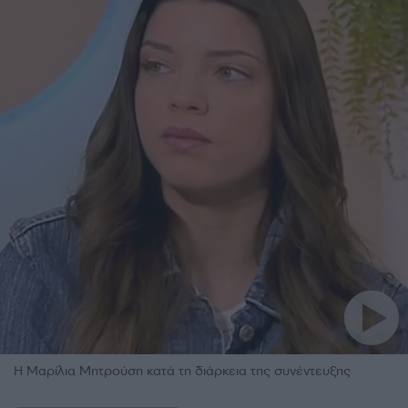
Η Μαρίλια Μητρούση κατά τη διάρκεια της συνέντευξης