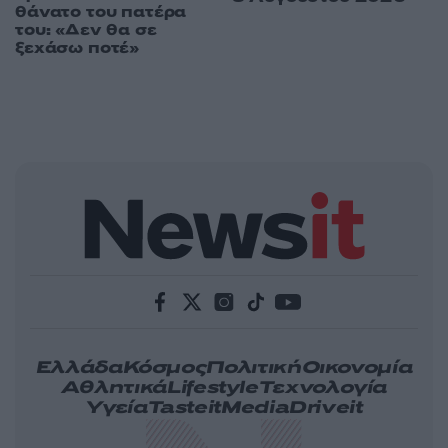
θάνατο του πατέρα
του: «Δεν θα σε
ξεχάσω ποτέ»
Ελλάδα
Κόσμος
Πολιτική
Οικονομία
Αθλητικά
Lifestyle
Τεχνολογία
Υγεία
Tasteit
Media
Driveit