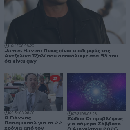
10:47
08.08.26
James Haven: Ποιος είναι ο αδερφός της
Αντζελίνα Τζολί που αποκάλυψε στα 53 του
ότι είναι gay
20
09:54
08.08.26
07:31
08.08.26
Ο Γιάννης
Ζώδια: Οι προβλέψεις
Παπαμιχαήλ για τα 22
για σήμερα Σάββατο
χρόνια από τον
8 Αυγούστου 2026