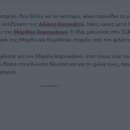
ισμένη, δεν θέλω να το πιστέψω, κάνει παιχνίδια το 
η αντίδραση της
Αλίκης Κατσαβού
, λίγες ώρες μετά 
υ της
Μάρθας Καραγιάννη
. Η ίδια, μιλώντας στο TL
ική της Μάρθα και θυμήθηκε στιγμές από την φιλία τ
ίλησε για την Μάρθα Καραγιάννη, έτσι όπως είχε τη
ει δίπλα στον Κώστα Βουτσά και για τη φιλία τους, πο
μπαριά.
ΔΙΑΦΗΜΙΣΗ