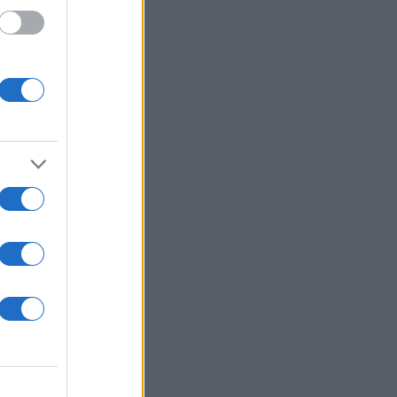
ά και
 ακόμη
υ,