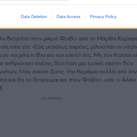
τον ενημερώσω, είμαι πάντα προετοιμασμένη για όλα
ολύ δυνατό παιδί και θα το αντιμετωπίσουμε μαζί», 
Data Deletion
Data Access
Privacy Policy
θα διηγείται στον μικρό Φοίβο από τη Μάρθα Καραγι
ά, είπε ότι: «Στις μεγάλες παρέες, μιλούσαν οι υπόλο
ε να μιλά η ίδια για τον εαυτό της. Με τον Κώστα ε
αι ανθρώπινη σχέση, δεν ήταν μια τυπική σχέση δύο
στών, ήταν σχέση ζωής. Θα θυμάμαι πολλά από την
α και θα τα διηγούμαι και στον Φοίβο», είπε η Αλίκη
E.
ΔΙΑΦΗΜΙΣΗ