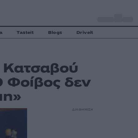
o
Αθήνα
27
C
a
Tasteit
Blogs
Driveit
η Κατσαβού
Ο Φοίβος δεν
μη»
ΔΙΑΦΗΜΙΣΗ