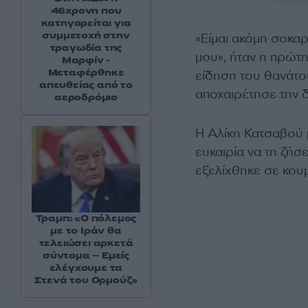
46χρονη που
κατηγορείται για
συμμετοχή στην
«Είμαι ακόμη σοκαρ
τραγωδία της
μου», ήταν η πρώτ
Μαρφίν -
Μεταφέρθηκε
είδηση του θανάτο
απευθείας από το
αποχαιρέτησε την δ
αεροδρόμιο
Η Αλίκη Κατσαβού μ
ευκαιρία να τη ζήσ
εξελίχθηκε σε κου
Τραμπ: «Ο πόλεμος
με το Ιράν θα
τελειώσει αρκετά
σύντομα – Εμείς
ελέγχουμε τα
Στενά του Ορμούζ»