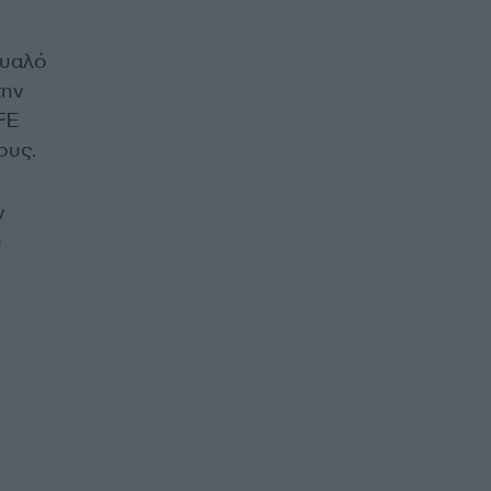
μυαλό
την
IFE
ους.
ν
υ