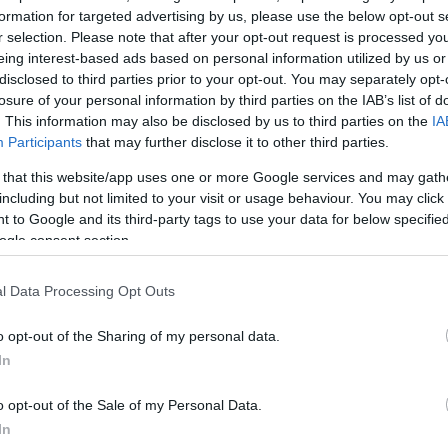
ου μάτια, η Μάρθα φαντάζει το πιο θηλυκό μαγκάκι τ
formation for targeted advertising by us, please use the below opt-out s
εγάλη σταρ, πίσω από την οποία υπήρχε μια ανθρώπι
r selection. Please note that after your opt-out request is processed y
eing interest-based ads based on personal information utilized by us or
ι αξεπέραστη».
disclosed to third parties prior to your opt-out. You may separately opt-
losure of your personal information by third parties on the IAB’s list of
ΔΙΑΦΗΜΙΣΗ
. This information may also be disclosed by us to third parties on the
IA
Participants
that may further disclose it to other third parties.
 that this website/app uses one or more Google services and may gath
including but not limited to your visit or usage behaviour. You may click 
 to Google and its third-party tags to use your data for below specifi
ogle consent section.
l Data Processing Opt Outs
o opt-out of the Sharing of my personal data.
In
o opt-out of the Sale of my Personal Data.
In