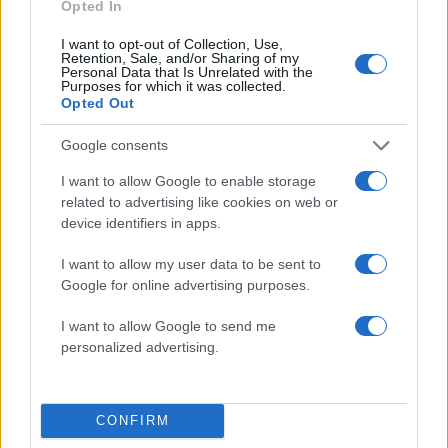
Opted In
Πολιτική Απορρήτου
&
Όροι Χρήσης
της Google.
Lifestyle
I want to opt-out of Collection, Use,
Retention, Sale, and/or Sharing of my
ΜΠΑΚΑΛΙΑΡΟΣ
Personal Data that Is Unrelated with the
Purposes for which it was collected.
Opted Out
Share:
Google consents
Ακολουθήστε το Νewsit.gr στο
Google News
και
ενημερωθείτε πρώτοι για όλη την ειδησεογραφία και τα
I want to allow Google to enable storage
τελευταία νέα
της ημέρας
related to advertising like cookies on web or
device identifiers in apps.
I want to allow my user data to be sent to
Google for online advertising purposes.
Πιο δημοφιλή
I want to allow Google to send me
personalized advertising.
1
Κωνσταντίνος Αργυρός και Αλεξάνδρα
Νίκα κάνουν διακοπές με πολυτελές γιοτ
με τα δύο παιδιά τους
CONFIRM
2
Ελίζαμπεθ Ελέτσι και Νεκτάριος Λεμονίδης