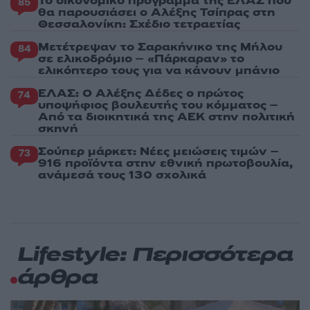
Το οικονομικό πρόγραμμα της ΕΛΑΣ που
85
θα παρουσιάσει ο Αλέξης Τσίπρας στη
Θεσσαλονίκη: Σχέδιο τετραετίας
Μετέτρεψαν το Σαρακήνικο της Μήλου
84
σε ελικοδρόμιο – «Πάρκαραν» το
ελικόπτερο τους για να κάνουν μπάνιο
ΕΛΑΣ: Ο Αλέξης Δέδες ο πρώτος
74
υποψήφιος βουλευτής του κόμματος –
Από τα διοικητικά της ΑΕΚ στην πολιτική
σκηνή
Σούπερ μάρκετ: Νέες μειώσεις τιμών –
73
916 προϊόντα στην εθνική πρωτοβουλία,
ανάμεσά τους 130 σχολικά
Lifestyle: Περισσότερα
άρθρα