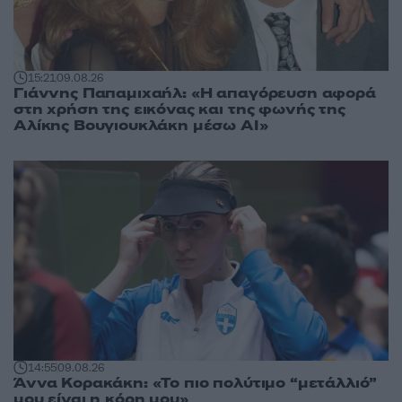
15:21
09.08.26
Γιάννης Παπαμιχαήλ: «Η απαγόρευση αφορά
στη χρήση της εικόνας και της φωνής της
Αλίκης Βουγιουκλάκη μέσω AI»
14:55
09.08.26
Άννα Κορακάκη: «Το πιο πολύτιμο “μετάλλιό”
μου είναι η κόρη μου»