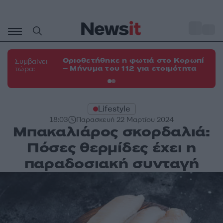
Μετάβαση
σε
o
33
περιεχόμενο
Οριοθετήθηκε η φωτιά στο Κορωπί
Φω
Συμβαίνει
– Μήνυμα του 112 για ετοιμότητα
Σπ
τώρα:
Lifestyle
18:03
Παρασκευή 22 Μαρτίου 2024
Μπακαλιάρος σκορδαλιά:
Πόσες θερμίδες έχει η
παραδοσιακή συνταγή