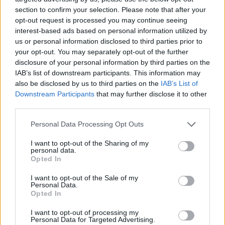
section to confirm your selection. Please note that after your
opt-out request is processed you may continue seeing
Σχόλια
interest-based ads based on personal information utilized by
us or personal information disclosed to third parties prior to
your opt-out. You may separately opt-out of the further
disclosure of your personal information by third parties on the
IAB’s list of downstream participants. This information may
also be disclosed by us to third parties on the
IAB’s List of
Σχολίασε εδώ
Downstream Participants
that may further disclose it to other
third parties.
50 /50
Please note that this website/app uses one or more Google
Personal Data Processing Opt Outs
services and may gather and store information including but
not limited to your visit or usage behaviour. You may click to
I want to opt-out of the Sharing of my
personal data.
grant or deny consent to Google and its third-party tags to
Opted In
use your data for below specified purposes in below Google
consent section.
I want to opt-out of the Sale of my
2000 /2000
Personal Data.
Opted In
Υποβολή σχολίου
I want to opt-out of processing my
Personal Data for Targeted Advertising.
Όροι Χρήσης
. Το site προστατεύεται από reCAPTCHA, ισχύουν