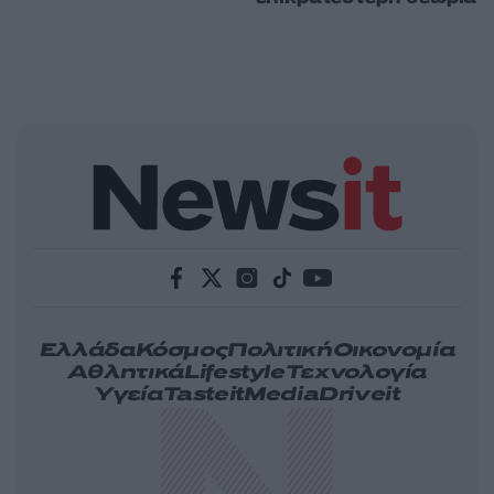
Ελλάδα
Κόσμος
Πολιτική
Οικονομία
Αθλητικά
Lifestyle
Τεχνολογία
Υγεία
Tasteit
Media
Driveit