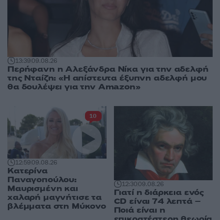
13:39
09.08.26
Περήφανη η Αλεξάνδρα Νίκα για την αδελφή
της Νταίζη: «Η απίστευτα έξυπνη αδελφή μου
θα δουλέψει για την Amazon»
10
12:59
09.08.26
Κατερίνα
Παναγοπούλου:
12:30
09.08.26
Μαυρισμένη και
Γιατί η διάρκεια ενός
χαλαρή μαγνήτισε τα
CD είναι 74 λεπτά –
βλέμματα στη Μύκονο
Ποιά είναι η
επικρατέστερη θεωρία