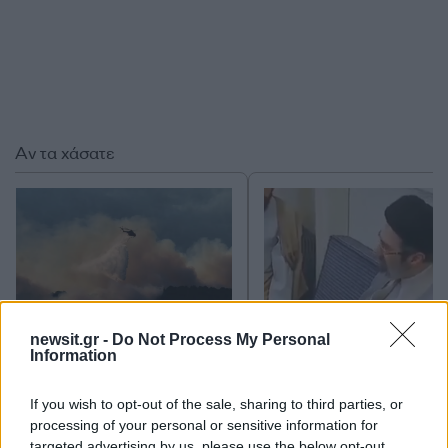
Αν τα χάσατε
newsit.gr -
Do Not Process My Personal
Information
Ποιες περιοχές μπαίνουν σε
Νέο βίντεο με τον
Red Code για φωτιές: Τι
Μοτζτάμπα Χαμενεΐ 
If you wish to opt-out of the sale, sharing to third parties, or
προβλέπει ο χάρτης – Σε
φουντώνουν οι φήμες 
επιφυλακή η
το αν βρίσκεται στη 
processing of your personal or sensitive information for
Πυροσβεστική
targeted advertising by us, please use the below opt-out