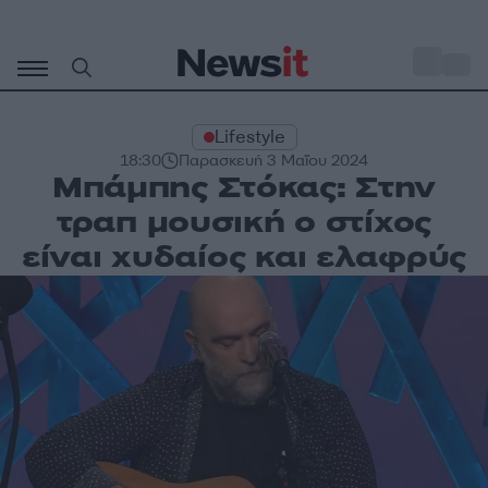
Μετάβαση
σε
o
33
περιεχόμενο
Lifestyle
18:30
Παρασκευή 3 Μαΐου 2024
Μπάμπης Στόκας: Στην
τραπ μουσική ο στίχος
είναι χυδαίος και ελαφρύς