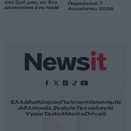
στη ζωή μου, αν δεν
Παρασκευή 7
αποκτούσα ένα παιδί
Αυγούστου 2026
Ελλάδα
Κόσμος
Πολιτική
Οικονομία
Αθλητικά
Lifestyle
Τεχνολογία
Υγεία
Tasteit
Media
Driveit