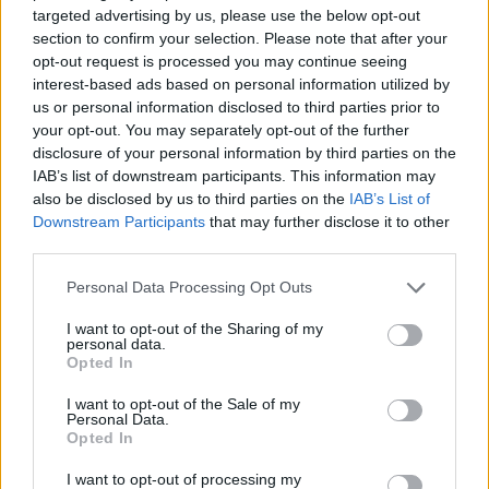
targeted advertising by us, please use the below opt-out
Lifestyle
section to confirm your selection. Please note that after your
ΜΠΑΜΠΗΣ ΣΤΟΚΑΣ
opt-out request is processed you may continue seeing
interest-based ads based on personal information utilized by
Share:
us or personal information disclosed to third parties prior to
your opt-out. You may separately opt-out of the further
disclosure of your personal information by third parties on the
Ακολουθήστε το Νewsit.gr στο
Google News
και
IAB’s list of downstream participants. This information may
ενημερωθείτε πρώτοι για όλη την ειδησεογραφία και τα
τελευταία νέα
της ημέρας
also be disclosed by us to third parties on the
IAB’s List of
Downstream Participants
that may further disclose it to other
third parties.
Please note that this website/app uses one or more Google
Personal Data Processing Opt Outs
services and may gather and store information including but
not limited to your visit or usage behaviour. You may click to
I want to opt-out of the Sharing of my
Πιο δημοφιλή
personal data.
grant or deny consent to Google and its third-party tags to
Opted In
use your data for below specified purposes in below Google
1
Ο Κώστας Σαμαράς δημοσίευσε μία παιδική
consent section.
φωτογραφία για την επέτειο θανάτου της
I want to opt-out of the Sale of my
Personal Data.
αδελφής του, Λένας
Opted In
2
Δολοφονία Βρετανίδας στην Κυψέλη: Οι
δύο καταθέσεις «κλειδί» της συζύγου του
I want to opt-out of processing my