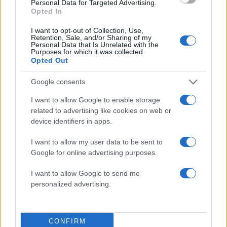
26χρονου Αφγανού – Το στίγμα του
Personal Data for Targeted Advertising.
κινητού, η θεία από την Ινδία και τα
Opted In
απειλητικά μηνύματα
I want to opt-out of Collection, Use,
3
Η Ελένη Φωτοπούλου ευχήθηκε για τη
Retention, Sale, and/or Sharing of my
Personal Data that Is Unrelated with the
γιορτή του Άκη Παυλόπουλου: «Δεκαπέντε
Purposes for which it was collected.
χρόνια μου διδάσκει υπομονή και αγάπη»
Opted Out
4
«Αφιέρωσε τη ζωή της στο να βοηθά
ανθρώπους που είχαν ανάγκη» - Η πρώτη
Google consents
δήλωση της οικογένειας της 38χρονης
Λίζα που βρέθηκε νεκρή στην Κυψέλη
I want to allow Google to enable storage
related to advertising like cookies on web or
5
Αριστοτέλης Δαμίγος: Στο Αποτεφρωτήριο
device identifiers in apps.
Ριτσώνας το «ύστατο χαίρε» στον Έλληνα
σύνδεσμο του ελικοπτέρου που έπεσε στην
Ψάθα
I want to allow my user data to be sent to
Google for online advertising purposes.
Πιο σχολιασμένα
I want to allow Google to send me
personalized advertising.
Μητσοτάκης στην υπογραφή συμφωνίας
198
για την ηλεκτρική διασύνδεση Ελλάδας –
Κύπρου: «Ισχυρή ψήφος εμπιστοσύνης» η
είσοδος της Meridiam στην GSI
CONFIRM