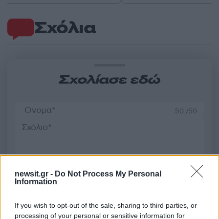
Σχόλια
Σχολίασε εδώ
50 /50
2000 /2000
newsit.gr -
Do Not Process My Personal
Information
Υποβολή σχολίου
If you wish to opt-out of the sale, sharing to third parties, or
Όροι Χρήσης
. Το site προστατεύεται από reCAPTCHA, ισχύουν
processing of your personal or sensitive information for
Πολιτική Απορρήτου
&
Όροι Χρήσης
της Google.