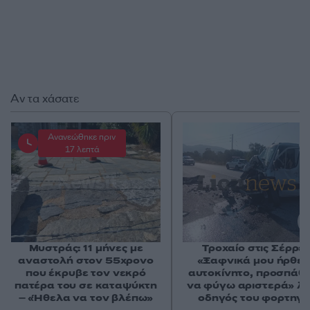
Αν τα χάσατε
Ανανεώθηκε πριν
17 λεπτά
Μυστράς: 11 μήνες με
Τροχαίο στις Σέρρες
αναστολή στον 55χρονο
«Ξαφνικά μου ήρθε 
που έκρυβε τον νεκρό
αυτοκίνητο, προσπάθ
πατέρα του σε καταψύκτη
να φύγω αριστερά» λέ
– «Ήθελα να τον βλέπω»
οδηγός του φορτηγ