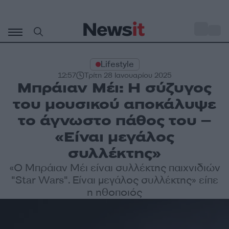
Μετάβαση
σε
o
28
περιεχόμενο
Lifestyle
12:57
Τρίτη 28 Ιανουαρίου 2025
Μπράιαν Μέι: Η σύζυγoς
του μουσικού αποκάλυψε
το άγνωστο πάθος του –
«Είναι μεγάλος
συλλέκτης»
«Ο Μπράιαν Μέι είναι συλλέκτης παιχνιδιών
"Star Wars". Είναι μεγάλος συλλέκτης» είπε
η ηθοποιός