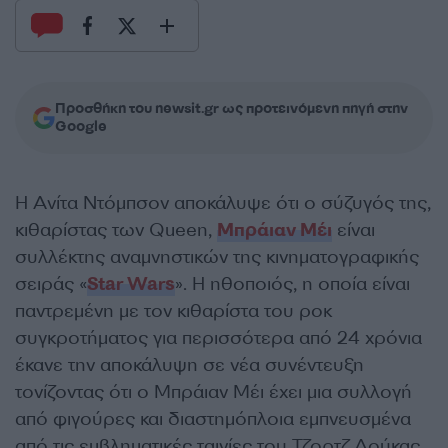
Προσθήκη του newsit.gr ως προτεινόμενη πηγή στην
Google
Η Ανίτα Ντόμπσον αποκάλυψε ότι ο σύζυγός της,
κιθαρίστας των Queen,
Μπράιαν Μέι
είναι
συλλέκτης αναμνηστικών της κινηματογραφικής
σειράς «
Star Wars
». Η ηθοποιός, η οποία είναι
παντρεμένη με τον κιθαρίστα του ροκ
συγκροτήματος για περισσότερα από 24 χρόνια
έκανε την αποκάλυψη σε νέα συνέντευξη
τονίζοντας ότι ο Μπράιαν Μέι έχει μια συλλογή
από φιγούρες και διαστημόπλοια εμπνευσμένα
από τις εμβληματικές ταινίες του Τζορτζ Λούκας.