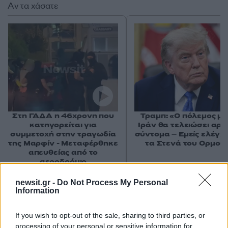
Αν τα χάσατε
Στη ΓΑΔΑ η 46χρονη που
Τραμπ: «Ο πόλεμος με
κατηγορείται για
Ιράν θα τελειώσει αρκ
συμμετοχή στην τραγωδία
σύντομα – Εμείς ελέγχ
της Μαρφίν - Μεταφέρθηκε
τα Στενά του Ορμού
απευθείας από το
αεροδρόμιο
newsit.gr -
Do Not Process My Personal
Information
Σχόλια
If you wish to opt-out of the sale, sharing to third parties, or
processing of your personal or sensitive information for