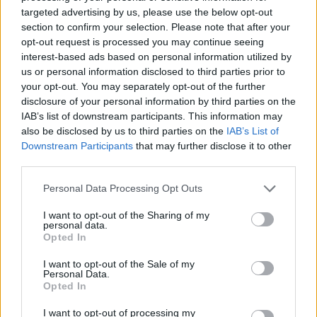
targeted advertising by us, please use the below opt-out
section to confirm your selection. Please note that after your
Σχολίασε εδώ
opt-out request is processed you may continue seeing
interest-based ads based on personal information utilized by
us or personal information disclosed to third parties prior to
50 /50
your opt-out. You may separately opt-out of the further
disclosure of your personal information by third parties on the
IAB’s list of downstream participants. This information may
also be disclosed by us to third parties on the
IAB’s List of
Downstream Participants
that may further disclose it to other
third parties.
2000 /2000
Please note that this website/app uses one or more Google
Personal Data Processing Opt Outs
Υποβολή σχολίου
services and may gather and store information including but
not limited to your visit or usage behaviour. You may click to
I want to opt-out of the Sharing of my
Όροι Χρήσης
. Το site προστατεύεται από reCAPTCHA, ισχύουν
personal data.
grant or deny consent to Google and its third-party tags to
Πολιτική Απορρήτου
&
Όροι Χρήσης
της Google.
Opted In
use your data for below specified purposes in below Google
Lifestyle
consent section.
I want to opt-out of the Sale of my
Personal Data.
STAR WARS
ΜΠΡΑΙΑΝ ΜΕΙ
Opted In
Share:
I want to opt-out of processing my