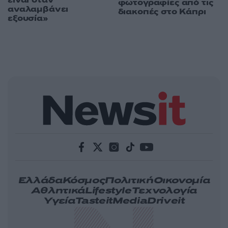
φωτογραφίες από τις
αναλαμβάνει
διακοπές στο Κάπρι
εξουσία»
Ελλάδα
Κόσμος
Πολιτική
Οικονομία
Αθλητικά
Lifestyle
Τεχνολογία
Υγεία
Tasteit
Media
Driveit