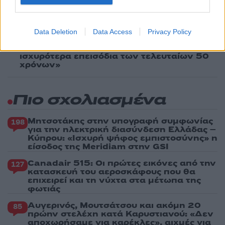
4
Ποιος είναι ο ελληνοκύπριος Sir Ντέμης
Χασάμπης: Από το σκάκι, στο Νόμπελ
Χημείας και στο «τιμόνι» της AI της Google
Data Deletion
Data Access
Privacy Policy
5
Το πολωμένο μελτέμι που τροφοδότησε τις
φωτιές σε Αττική και Βοιωτία: «Από τα
ισχυρότερα επεισόδια των τελευταίων 50
χρόνων»
Πιο σχολιασμένα
Μητσοτάκης στην υπογραφή συμφωνίας
198
για την ηλεκτρική διασύνδεση Ελλάδας –
Κύπρου: «Ισχυρή ψήφος εμπιστοσύνης» η
είσοδος της Meridiam στην GSI
Canadair 515: Οι πρώτες εικόνες από την
127
κατασκευή του αεροσκάφους που θα
επιχειρεί και τη νύχτα στα μέτωπα της
φωτιάς
Αυγερινός, Μουτσάτσου και ακόμη 20
85
πρώην στελέχη κατά Καρυστιανού: «Δεν
αποχωρήσαμε για καρέκλες», αιχμές για