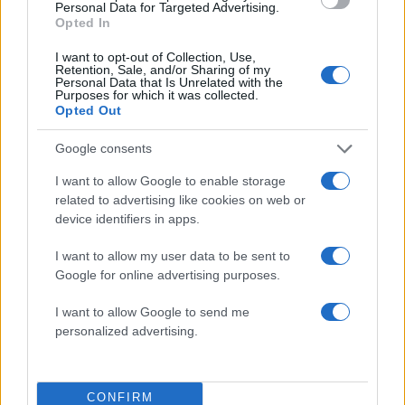
Personal Data for Targeted Advertising.
Opted In
Ακολουθήστε το Νewsit.gr στο
Google News
και
ενημερωθείτε πρώτοι για όλη την ειδησεογραφία και τα
I want to opt-out of Collection, Use,
τελευταία νέα
της ημέρας
Retention, Sale, and/or Sharing of my
Personal Data that Is Unrelated with the
Purposes for which it was collected.
Opted Out
Google consents
Πιο δημοφιλή
I want to allow Google to enable storage
related to advertising like cookies on web or
1
Έφυγαν οι συνεργάτες, μένει η Μαρία
device identifiers in apps.
Καρυστιανού - Η επόμενη μέρα για την
«Ελπίδα για τη Δημοκρατία»
I want to allow my user data to be sent to
2
Google for online advertising purposes.
Συγκίνηση στο τελευταίο αντίο στον Λάκη
Χαλκιά: Με την «Φάμπρικα», λαούτο και
κλαρίνα αποχαιρέτησαν την εμβληματική
I want to allow Google to send me
φωνή της μεταπολίτευσης
personalized advertising.
3
Ο Κώστας Σαμαράς δημοσίευσε μία παιδική
φωτογραφία για την επέτειο θανάτου της
αδελφής του, Λένας
CONFIRM