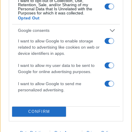
I want to opt-out of Collection, Use,
δήλωση της οικογένειας της 38χρονης
Retention, Sale, and/or Sharing of my
Personal Data that Is Unrelated with the
Λίζα που βρέθηκε νεκρή στην Κυψέλη
Purposes for which it was collected.
Opted Out
4
Η Αγγελική Ηλιάδη περιγράφει το θαύμα
που έζησε και πώς είδε τον Χριστό μπροστά
της: «Ήταν ό,τι πιο όμορφο έχω δει στη ζωή
Google consents
μου»
I want to allow Google to enable storage
5
Ο Γιάννης Φακίνος αποκάλυψε πώς έγινε
related to advertising like cookies on web or
viral το τραγούδι του «Λογαριασμός» που
device identifiers in apps.
ερμηνεύει η Κατερίνα Λιόλιου
I want to allow my user data to be sent to
Google for online advertising purposes.
Πιο σχολιασμένα
I want to allow Google to send me
Μητσοτάκης στην υπογραφή συμφωνίας
198
personalized advertising.
για την ηλεκτρική διασύνδεση Ελλάδας –
Κύπρου: «Ισχυρή ψήφος εμπιστοσύνης» η
είσοδος της Meridiam στην GSI
Έφυγαν οι συνεργάτες, μένει η Μαρία
CONFIRM
184
Καρυστιανού - Η επόμενη μέρα για την
«Ελπίδα για τη Δημοκρατία»
Canadair 515: Οι πρώτες εικόνες από την