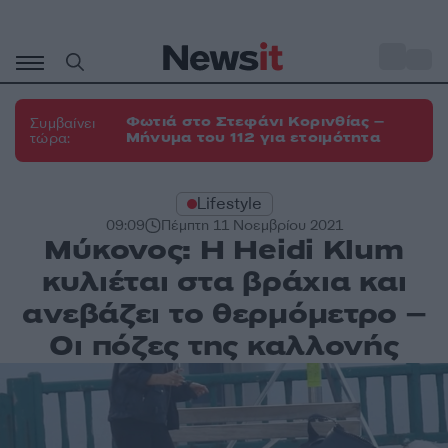
Μετάβαση
σε
o
35
περιεχόμενο
Φωτιά στο Στεφάνι Κορινθίας –
Συμβαίνει
Μήνυμα του 112 για ετοιμότητα
τώρα:
Lifestyle
09:09
Πέμπτη 11 Νοεμβρίου 2021
Μύκονος: Η Heidi Klum
κυλιέται στα βράχια και
ανεβάζει το θερμόμετρο –
Οι πόζες της καλλονής