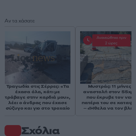
Αν τα χάσατε
Ανανεώθηκε πριν
2 ώρες
Τραγωδία στις Σέρρες: «Τα
Μυστράς: 11 μήνες μ
έχασα όλα, κάτι με
αναστολή στον 55χρ
τράβαγε στην καρδιά μου»,
που έκρυβε τον νεκ
λέει ο άνδρας που έχασε
πατέρα του σε καταψ
σύζυγο και γιο στο τροχαίο
– «Ήθελα να τον βλέ
Σχόλια