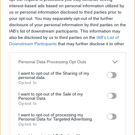
Share:
interest-based ads based on personal information utilized by
us or personal information disclosed to third parties prior to
your opt-out. You may separately opt-out of the further
Ακολουθήστε το Νewsit.gr στο
Google News
και
disclosure of your personal information by third parties on the
ενημερωθείτε πρώτοι για όλη την ειδησεογραφία και τα
IAB’s list of downstream participants. This information may
τελευταία νέα
της ημέρας
also be disclosed by us to third parties on the
IAB’s List of
Downstream Participants
that may further disclose it to other
third parties.
Please note that this website/app uses one or more Google
Personal Data Processing Opt Outs
services and may gather and store information including but
Πιο δημοφιλή
not limited to your visit or usage behaviour. You may click to
I want to opt-out of the Sharing of my
personal data.
grant or deny consent to Google and its third-party tags to
Opted In
1
Η Ελένη Φωτοπούλου ευχήθηκε για τη
use your data for below specified purposes in below Google
γιορτή του Άκη Παυλόπουλου: «Δεκαπέντε
consent section.
χρόνια μου διδάσκει υπομονή και αγάπη»
I want to opt-out of the Sale of my
Personal Data.
2
Opted In
Αριστοτέλης Δαμίγος: Στο Αποτεφρωτήριο
Ριτσώνας το «ύστατο χαίρε» στον Έλληνα
σύνδεσμο του ελικοπτέρου που έπεσε στην
I want to opt-out of processing my
Personal Data for Targeted Advertising.
Ψάθα
Opted In
3
«Αφιέρωσε τη ζωή της στο να βοηθά
ανθρώπους που είχαν ανάγκη» - Η πρώτη