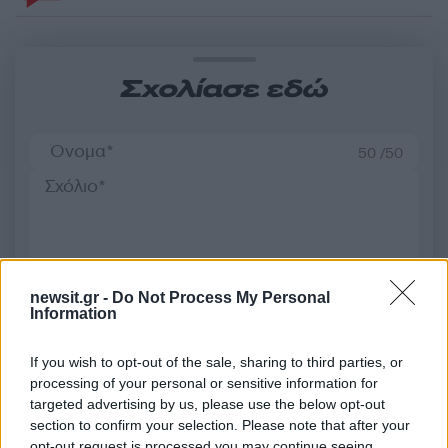
Σχολίασε εδώ
50 /50
2000 /2000
newsit.gr -
Do Not Process My Personal
Υποβολή σχολίου
Information
Όροι Χρήσης
. Το site προστατεύεται από reCAPTCHA, ισχύουν
If you wish to opt-out of the sale, sharing to third parties, or
Πολιτική Απορρήτου
&
Όροι Χρήσης
της Google.
processing of your personal or sensitive information for
Lifestyle
targeted advertising by us, please use the below opt-out
section to confirm your selection. Please note that after your
ΜΥΚΟΝΟΣ
ΧΑΙΝΤΙ ΚΛΟΥΜ
opt-out request is processed you may continue seeing