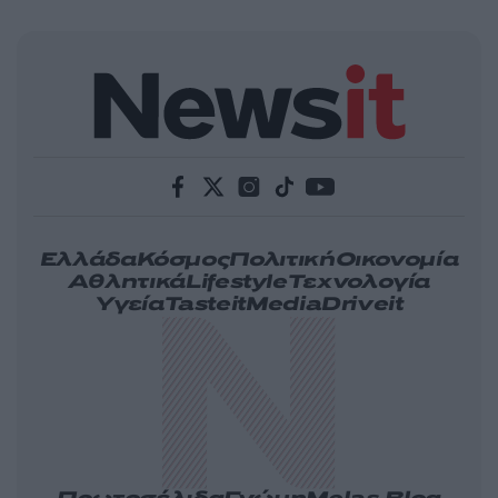
Ελλάδα
Κόσμος
Πολιτική
Οικονομία
Αθλητικά
Lifestyle
Τεχνολογία
Υγεία
Tasteit
Media
Driveit