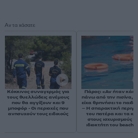
Αν τα χάσατε
Κόκκινος συναγερμός για
Πάρος: «Αν ήταν κάπο
τους θυελλώδεις ανέμους
πάνω από την πισίνα, δ
που θα αγγίξουν και 9
είχα θρηνήσει το παιδί 
μποφόρ - Οι περιοχές που
– Η σπαρακτική περιγ
ανησυχούν τους ειδικούς
του πατέρα και τα κε
στους ισχυρισμούς τ
ιδιοκτήτη του beach 