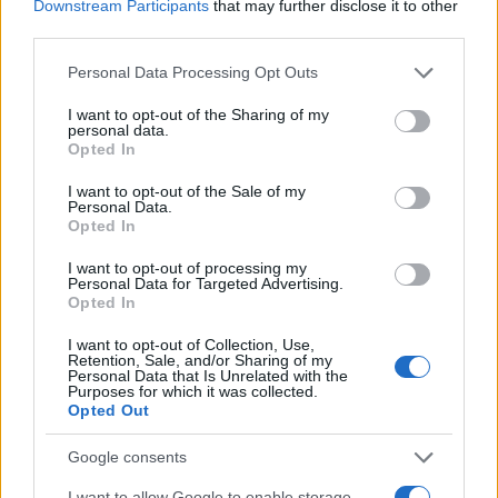
Lifestyle
Downstream Participants
that may further disclose it to other
third parties.
ΝΙΚΟΣ ΑΠΟΣΤΟΛΟΠΟΥΛΟΣ
Please note that this website/app uses one or more Google
Personal Data Processing Opt Outs
Share:
services and may gather and store information including but
not limited to your visit or usage behaviour. You may click to
I want to opt-out of the Sharing of my
personal data.
Ακολουθήστε το Νewsit.gr στο
Google News
και
grant or deny consent to Google and its third-party tags to
Opted In
ενημερωθείτε πρώτοι για όλη την ειδησεογραφία και τα
use your data for below specified purposes in below Google
τελευταία νέα
της ημέρας
consent section.
I want to opt-out of the Sale of my
Personal Data.
Opted In
I want to opt-out of processing my
Personal Data for Targeted Advertising.
Opted In
Πιο δημοφιλή
I want to opt-out of Collection, Use,
Retention, Sale, and/or Sharing of my
1
Μετέτρεψαν το Σαρακήνικο της Μήλου σε
Personal Data that Is Unrelated with the
ελικοδρόμιο – «Πάρκαραν» το ελικόπτερο
Purposes for which it was collected.
τους για να κάνουν μπάνιο
Opted Out
2
Γιάννης Παπαμιχαήλ: «Η απαγόρευση
αφορά στη χρήση της εικόνας και της
Google consents
φωνής της Αλίκης Βουγιουκλάκη μέσω AI»
I want to allow Google to enable storage