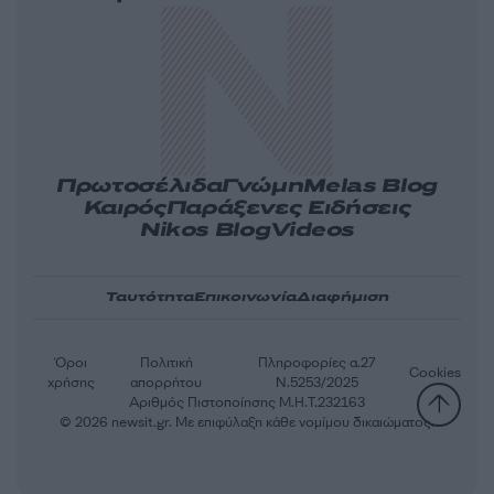
Πρωτοσέλιδα
Γνώμη
Melas Blog
Καιρός
Παράξενες Ειδήσεις
Nikos Blog
Videos
Ταυτότητα
Επικοινωνία
Διαφήμιση
Όροι
Πολιτική
Πληροφορίες α.27
Cookies
χρήσης
απορρήτου
Ν.5253/2025
Αριθμός Πιστοποίησης Μ.Η.Τ.232163
© 2026 newsit.gr. Με επιφύλαξη κάθε νομίμου δικαιώματος.