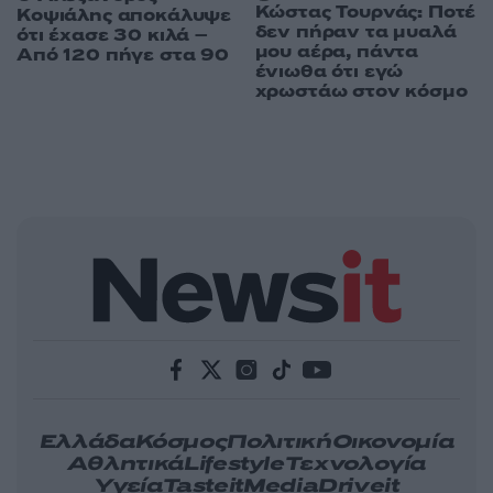
Κώστας Τουρνάς: Ποτέ
Κοψιάλης αποκάλυψε
δεν πήραν τα μυαλά
ότι έχασε 30 κιλά –
μου αέρα, πάντα
Από 120 πήγε στα 90
ένιωθα ότι εγώ
χρωστάω στον κόσμο
Ελλάδα
Κόσμος
Πολιτική
Οικονομία
Αθλητικά
Lifestyle
Τεχνολογία
Υγεία
Tasteit
Media
Driveit