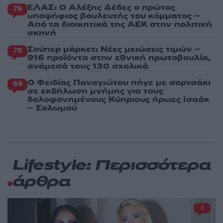
ΕΛΑΣ: Ο Αλέξης Δέδες ο πρώτος
79
υποψήφιος βουλευτής του κόμματος –
Από τα διοικητικά της ΑΕΚ στην πολιτική
σκηνή
Σούπερ μάρκετ: Νέες μειώσεις τιμών –
78
916 προϊόντα στην εθνική πρωτοβουλία,
ανάμεσά τους 130 σχολικά
Ο Φειδίας Παναγιώτου πήγε με σορτσάκι
69
σε εκδήλωση μνήμης για τους
δολοφονημένους Κύπριους ήρωες Ισαάκ
– Σολωμού
Lifestyle: Περισσότερα
άρθρα
7