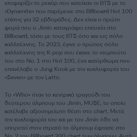
ισοφαρίζει το ρεκόρ που κατείχαν οι BTS με το
«Dynamite» που παρέμεινε στο Billboard Hot 100
επίσης για 32 εβδομάδες. Δεν είναι η πρώτη
φορά που ο Jimin καταγράφει επιτυχία στο
Billboard, τόσο με τους BTS όσο και ως σόλο
καλλιτέχνης. Το 2023, έγινε ο πρώτος σόλο
καλλιτέχνης της K-pop που έκανε το ντεμπούτο
του στο Νο. 1 στο Hot 100, ένα κατόρθωμα που
επανέλαβε ο Jung Kook με την κυκλοφορία του
«Seven» με τον Latto.
Το «Who» ήταν το κεντρικό τραγούδι του
δεύτερου άλμπουμ του Jimin, MUSE, το οποίο
κατέλαβε αξιοσημείωτη θέση στο chart. Μετά
την κυκλοφορία του και με τον Jimin ήδη να
υπηρετεί στον στρατό το άλμπουμ έφτασε στο
Νο. 2 του Billboard 200 chart των άλμπουμ. Αυτή