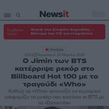
Μετάβαση
σε
o
35
περιεχόμενο
Φωτιά στο Στεφάνι Κορινθίας –
Συμβαίνει
Μήνυμα του 112 για ετοιμότητα
τώρα:
Lifestyle
12:51
Παρασκευή 14 Μαρτίου 2025
Ο Jimin των BTS
κατέρριψε ρεκόρ στο
Billboard Hot 100 με το
τραγούδι «Who»
Καθώς το «Who» συνεχίζει να κυριαρχεί
ισοφαρίζει το ρεκόρ που κατείχαν οι BTS με
το «Dynamite»