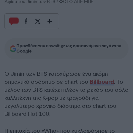
Αφίσα του Jimin των BTS / ΦΩΤΟ ΑΠΕ ΜΠΕ
Προσθήκη του newsit.gr ως προτεινόμενη πηγή στην
Google
Ο Jimin των BTS κατοχύρωσε ένα ακόμη
σημαντικό ορόσημο σε chart του
Billboard
. Το
μέλος των BTS κατέχει πλέον το ρεκόρ του σόλο
καλλιτέχνη της K-pop με τραγούδι για
μεγαλύτερο χρονικό διάστημα στο chart του
Billboard Hot 100.
Η επιτυχία του «Who» που κυκλοφόρησε το