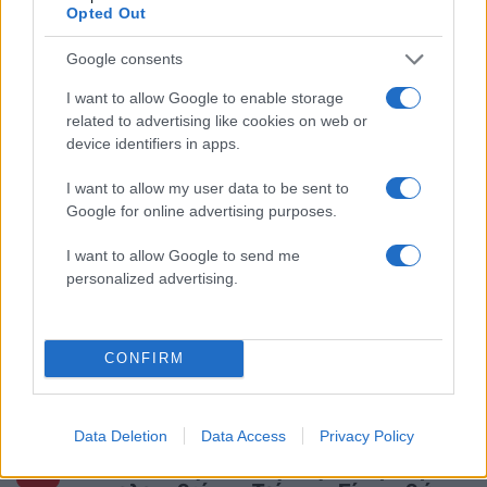
της: «Ήταν ό,τι πιο όμορφο έχω δει στη ζωή
Opted Out
μου»
5
Ο Γιάννης Φακίνος αποκάλυψε πώς έγινε
Google consents
viral το τραγούδι του «Λογαριασμός» που
ερμηνεύει η Κατερίνα Λιόλιου
I want to allow Google to enable storage
related to advertising like cookies on web or
device identifiers in apps.
Πιο σχολιασμένα
I want to allow my user data to be sent to
Google for online advertising purposes.
Μητσοτάκης στην υπογραφή συμφωνίας
198
για την ηλεκτρική διασύνδεση Ελλάδας –
Κύπρου: «Ισχυρή ψήφος εμπιστοσύνης» η
I want to allow Google to send me
είσοδος της Meridiam στην GSI
personalized advertising.
Έφυγαν οι συνεργάτες, μένει η Μαρία
184
Καρυστιανού - Η επόμενη μέρα για την
«Ελπίδα για τη Δημοκρατία»
CONFIRM
Canadair 515: Οι πρώτες εικόνες από την
129
κατασκευή του αεροσκάφους που θα
επιχειρεί και τη νύχτα στα μέτωπα της
φωτιάς
Data Deletion
Data Access
Privacy Policy
Marfin: Η 46χρονη πήρε προθεσμία για
88