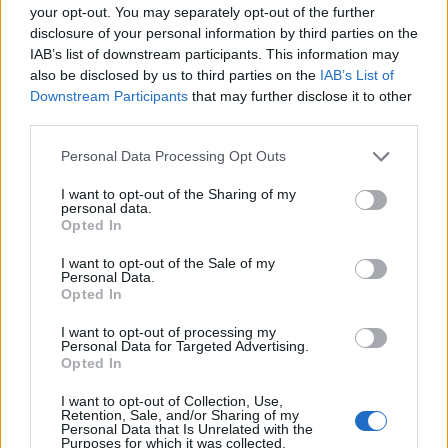
τελευταία νέα
της ημέρας
your opt-out. You may separately opt-out of the further
disclosure of your personal information by third parties on the
IAB’s list of downstream participants. This information may
also be disclosed by us to third parties on the
IAB’s List of
Downstream Participants
that may further disclose it to other
third parties.
Πιο δημοφιλή
Please note that this website/app uses one or more Google
Personal Data Processing Opt Outs
services and may gather and store information including but
1
Η Ελένη Φωτοπούλου ευχήθηκε για τη
not limited to your visit or usage behaviour. You may click to
I want to opt-out of the Sharing of my
γιορτή του Άκη Παυλόπουλου: «Δεκαπέντε
personal data.
χρόνια μου διδάσκει υπομονή και αγάπη»
grant or deny consent to Google and its third-party tags to
Opted In
use your data for below specified purposes in below Google
2
Αριστοτέλης Δαμίγος: Στο Αποτεφρωτήριο
consent section.
I want to opt-out of the Sale of my
Ριτσώνας το «ύστατο χαίρε» στον Έλληνα
Personal Data.
σύνδεσμο του ελικοπτέρου που έπεσε στην
Opted In
Ψάθα
3
«Αφιέρωσε τη ζωή της στο να βοηθά
I want to opt-out of processing my
Personal Data for Targeted Advertising.
ανθρώπους που είχαν ανάγκη» - Η πρώτη
Opted In
δήλωση της οικογένειας της 38χρονης
Λίζα που βρέθηκε νεκρή στην Κυψέλη
I want to opt-out of Collection, Use,
4
Η Αγγελική Ηλιάδη περιγράφει το θαύμα
Retention, Sale, and/or Sharing of my
Personal Data that Is Unrelated with the
που έζησε και πώς είδε τον Χριστό μπροστά
Purposes for which it was collected.