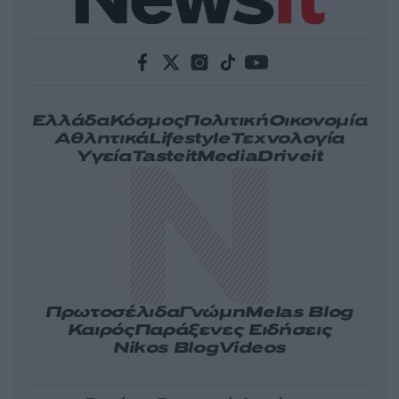
Ελλάδα
Κόσμος
Πολιτική
Οικονομία
Αθλητικά
Lifestyle
Τεχνολογία
Υγεία
Tasteit
Media
Driveit
Πρωτοσέλιδα
Γνώμη
Melas Blog
Καιρός
Παράξενες Ειδήσεις
Nikos Blog
Videos