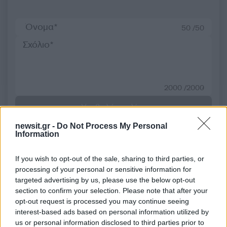
50 /50
2000 /2000
Υποβολή σχολίου
newsit.gr -
Do Not Process My Personal
Όροι Χρήσης
. Το site προστατεύεται από reCAPTCHA, ισχύουν
Information
Πολιτική Απορρήτου
&
Όροι Χρήσης
της Google.
Lifestyle
If you wish to opt-out of the sale, sharing to third parties, or
BILLBOARD
processing of your personal or sensitive information for
targeted advertising by us, please use the below opt-out
Share:
section to confirm your selection. Please note that after your
opt-out request is processed you may continue seeing
interest-based ads based on personal information utilized by
Ακολουθήστε το Νewsit.gr στο
Google News
και
ενημερωθείτε πρώτοι για όλη την ειδησεογραφία και τα
us or personal information disclosed to third parties prior to