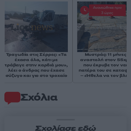
Ανανεώθηκε πριν
3 ώρες
Τραγωδία στις Σέρρες: «Τα
Μυστράς: 11 μήνες μ
έχασα όλα, κάτι με
αναστολή στον 55χρ
τράβαγε στην καρδιά μου»,
που έκρυβε τον νεκ
λέει ο άνδρας που έχασε
πατέρα του σε καταψ
σύζυγο και γιο στο τροχαίο
– «Ήθελα να τον βλέ
Σχόλια
Σχολίασε εδώ