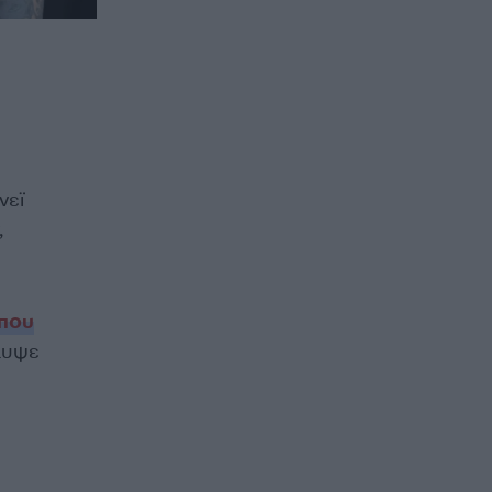
νεϊ
,
που
λυψε