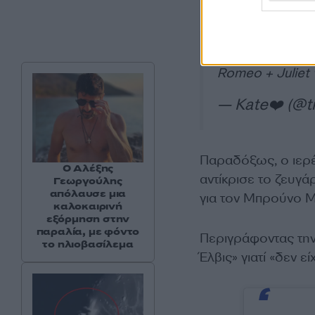
Kourtney Kardas
Romeo + Juliet 
— Kate❤️ (@t
Παραδόξως, ο ιερέα
Ο Αλέξης
αντίκρισε το ζευγάρ
Γεωργούλης
απόλαυσε μια
για τον Μπρούνο Μ
καλοκαιρινή
εξόρμηση στην
παραλία, με φόντο
Περιγράφοντας την
το ηλιοβασίλεμα
Έλβις» γιατί «δεν 