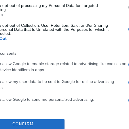
to opt-out of processing my Personal Data for Targeted
ing.
In
o opt-out of Collection, Use, Retention, Sale, and/or Sharing
ersonal Data that Is Unrelated with the Purposes for which it
lected.
Out
consents
o allow Google to enable storage related to advertising like cookies on
evice identifiers in apps.
o allow my user data to be sent to Google for online advertising
s.
to allow Google to send me personalized advertising.
CONFIRM