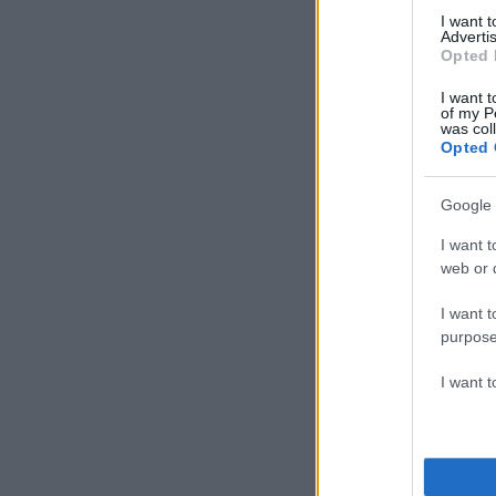
I want 
Advertis
Opted 
I want t
of my P
was col
Opted 
Google 
I want t
web or d
I want t
purpose
I want 