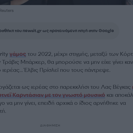
Reuters
σθήκη του newsit.gr ως προτεινόμενη πηγή στην Google
rity
γάμος
του 2022, μέχρι στιγμής, μεταξύ των Κόρτ
ν Τράβις Μπάρκερ, θα μπορούσε να μην είχε γίνει καν
ιερέας… Έλβις Πρίσλεϊ που τους πάντρεψε.
εργάζεται ως ιερέας στο παρεκκλήσι του Λας Βέγκας
τνεϊ Καρντάσιαν με τον γνωστό μουσικό
και αποκά
γο να μην γίνει, επειδή αρχικά ο ίδιος αρνήθηκε να
τή.
ΔΙΑΦΗΜΙΣΗ