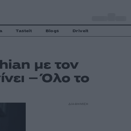
o
Αθήνα
30
C
a
Tasteit
Blogs
Driveit
hian με τον
ίνει – Όλο το
ΔΙΑΦΗΜΙΣΗ