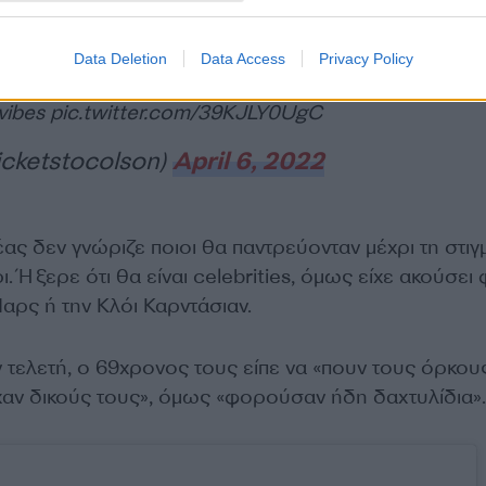
Data Deletion
Data Access
Privacy Policy
hian and Travis Barker’s Vegas wedding is giving me
vibes
pic.twitter.com/39KJLY0UgC
icketstocolson)
April 6, 2022
ς δεν γνώριζε ποιοι θα παντρεύονταν μέχρι τη στιγ
ι. Ήξερε ότι θα είναι celebrities, όμως είχε ακούσει
αρς ή την Κλόι Καρντάσιαν.
 τελετή, ο 69χρονος τους είπε να «πουν τους όρκου
είχαν δικούς τους», όμως «φορούσαν ήδη δαχτυλίδια».