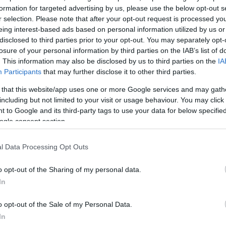
ελέσει τον γάμο. Αρχικά είπε όχι, διότι είχε να κάνει 
formation for targeted advertising by us, please use the below opt-out s
 επόμενη ημέρα. Μιλώντας στη Sun, ο 69χρονος δ
r selection. Please note that after your opt-out request is processed y
μη και είπα ότι δεν ξέρω επειδή είναι πολύ αργά κα
eing interest-based ads based on personal information utilized by us or
η μέρα».
disclosed to third parties prior to your opt-out. You may separately opt-
losure of your personal information by third parties on the IAB’s list of
. This information may also be disclosed by us to third parties on the
IA
ς του ζευγαριού φαίνεται να τον έπεισε με ένα καλ
Participants
that may further disclose it to other third parties.
γοντάς του ότι θα τα πάρει, αφού θα παντρέψει τους
 that this website/app uses one or more Google services and may gath
ά οι Kravis (το όνομα του ζευγαριού από τα ονόματα K
including but not limited to your visit or usage behaviour. You may click 
 600 δολάρια στον ιερέα Έλβις συν τα 200 δολάρια 
 to Google and its third-party tags to use your data for below specifi
ogle consent section.
 νοικιάσουν τον χώρο.
l Data Processing Opt Outs
ΔΙΑΦΗΜΙΣΗ
o opt-out of the Sharing of my personal data.
In
o opt-out of the Sale of my Personal Data.
In