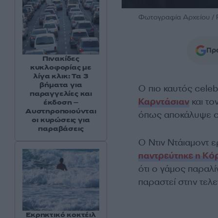
Φωτογραφία Αρχείου / 
Προ
Πινακίδες
κυκλοφορίας με
λίγα κλικ: Τα 3
βήματα για
Ο πιο καυτός celeb
παραγγελίες και
Καρντάσιαν
και το
έκδοση –
Αυστηροποιούνται
όπως αποκάλυψε ο 
οι κυρώσεις για
παραβάσεις
Ο Ντιν Ντάιαμοντ 
παντρεύτηκε η Κόρ
ότι ο γάμος παραλί
παραστεί στην τελε
Εκρηκτικό κοκτέιλ