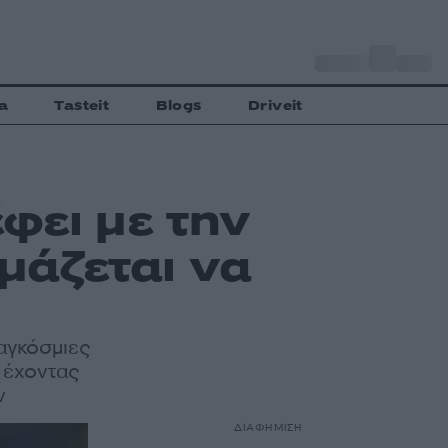
o
Αθήνα
31
C
a
Tasteit
Blogs
Driveit
φει με την
ιμάζεται να
αγκόσμιες
 έχοντας
ν
ΔΙΑΦΗΜΙΣΗ