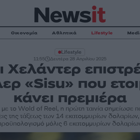
Οικονομία
Αθλητικά
Lifestyle
Medi
Lifestyle
11:55
Δευτέρα 28 Απριλίου 2025
ι Χελάντερ επιστρέ
λερ «Sisu» που ετο
κάνει πρεμιέρα
με το Wold of Reel, η πρώτη ταινία σημείωσε π
εις της τάξεως των 14 εκατομμυρίων δολαρίων,
προϋπολογισμό μόλις 6 εκατομμυρίων δολαρίω