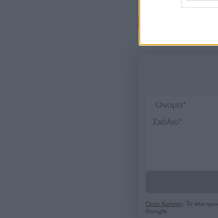
Σχόλι
Όροι Χρήσης
. Το site π
Google.