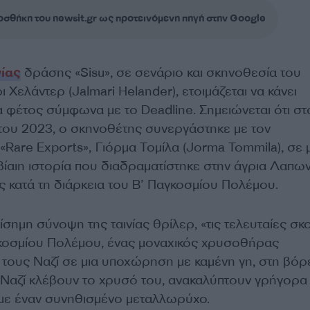
σθήκη του newsit.gr ως προτεινόμενη πηγή στην Google
νίας
δράσης «Sisu», σε σενάριο και σκηνοθεσία του
 Χελάντερ (Jalmari Helander), ετοιμάζεται να κάνει
 φέτος σύμφωνα με το Deadline. Σημειώνεται ότι στ
του 2023, ο σκηνοθέτης συνεργάστηκε με τον
Rare Exports», Γιόρμα Τομίλα (Jorma Tommila), σε 
ι βίαιη ιστορία που διαδραματίστηκε στην άγρια Λαπων
ς κατά τη διάρκεια του Β’ Παγκοσμίου Πολέμου.
σημη σύνοψη της ταινίας θρίλερ, «τις τελευταίες σκο
κοσμίου Πολέμου, ένας μοναχικός χρυσοθήρας
 τους Ναζί σε μια υποχώρηση με καμένη γη, στη βόρ
 Ναζί κλέβουν το χρυσό του, ανακαλύπτουν γρήγορα 
 με έναν συνηθισμένο μεταλλωρύχο.