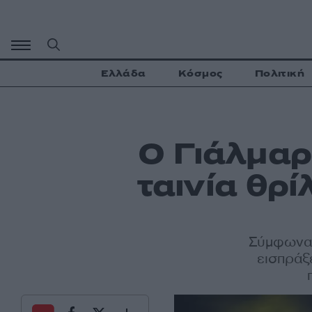
Μετάβαση
σε
περιεχόμενο
Ελλάδα
Κόσμος
Πολιτική
Ο Γιάλμαρ
ταινία θρί
Σύμφωνα 
εισπράξ