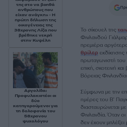
της στο να βοηθά
Προ
ανθρώπους που
είχαν ανάγκη» - Η
πρώτη δήλωση της
οικογένειας της
To σίκουελ της
ται
38χρονης Λίζα που
βρέθηκε νεκρή
Φινλανδού Γιάλμαρι
στην Κυψέλη
πρεμιέρα αργότερα
θρίλερ
εκδίκησης 
πρωταγωνιστή του «
επική, σκοτεινή κα
Βόρειας Φινλανδία
Αργολίδα:
Σύμφωνα με την επί
Προφυλακιστέοι οι
ημέρες του Β’ Παγ
δύο
κατηγορούμενοι για
διασταυρώνεται με
τη δολοφονία του
Φινλανδία. Όταν οι
58χρονου
ψυχολόγου
δεν έχουν μπλέξει