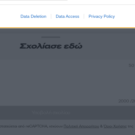
α
Data Deletion
Data Access
Privacy Policy
Σχολίασε εδώ
50
2000 /
Υποβολή σχολίου
ροστατεύεται από reCAPTCHA, ισχύουν
Πολιτική Απορρήτου
&
Όροι Χρήσης
της