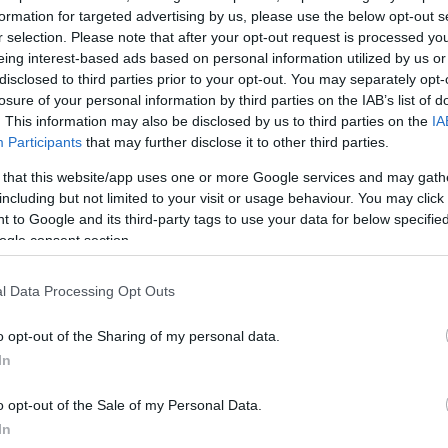
 φτάσει σε εξωφρενικές καταστάσεις για να πάρει π
formation for targeted advertising by us, please use the below opt-out s
κι αν αυτό σημαίνει να σκοτώσει και τον τελευταίο Ν
r selection. Please note that after your opt-out request is processed y
eing interest-based ads based on personal information utilized by us or
disclosed to third parties prior to your opt-out. You may separately opt-
 of Reel, η ταινία σημείωσε παγκόσμιες εισπράξεις
losure of your personal information by third parties on the IAB’s list of
τομμυρίων δολαρίων, έχοντας προϋπολογισμό μόλις
. This information may also be disclosed by us to third parties on the
IA
ρίων. Επιπλέον, απέκτησε σημαντικό κοινό μέσω της
Participants
that may further disclose it to other third parties.
λατφόρμες streaming, ιδιαίτερα στο Netflix, όπου τ
 that this website/app uses one or more Google services and may gath
μάτια.
including but not limited to your visit or usage behaviour. You may click 
 to Google and its third-party tags to use your data for below specifi
ogle consent section.
της έγραψε το σενάριο και ανέλαβε τη σκηνοθεσία τ
 2», το οποίο θα κυκλοφορήσει στις αίθουσες από τ
l Data Processing Opt Outs
21 Νοεμβρίου. Η παραγωγή έγινε στην Εσθονία αυτή
να επιστρέφει και μαζί του να βρίσκονται οι Ρίτσαρν
o opt-out of the Sharing of my personal data.
ake) και Λανγκ (Stephen Lang).
In
o opt-out of the Sale of my Personal Data.
eagan Navarro) είχε σχολιάσει για το «Sisu» στο B
In
ζει με ένα σκληρό θρίλερ δράσης του παρελθόντος, 