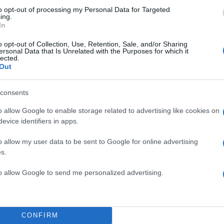
σθητική. Ο Χελάντερ καταφέρνει να εξελίξει αυτή την
to opt-out of processing my Personal Data for Targeted
ing.
η με απρόβλεπτους τρόπους. Όταν νομίζετε ότι έχε
In
ν πιο εντυπωσιακή σκηνή δράσης ή την πιο αιματηρ
o opt-out of Collection, Use, Retention, Sale, and/or Sharing
μένετε και κάτι ακόμα πιο αναπάντεχο».
ersonal Data that Is Unrelated with the Purposes for which it
lected.
Out
ΔΙΑΦΗΜΙΣΗ
consents
o allow Google to enable storage related to advertising like cookies on
evice identifiers in apps.
o allow my user data to be sent to Google for online advertising
s.
to allow Google to send me personalized advertising.
CONFIRM