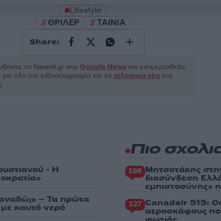
Lifestyle
ΘΡΙΛΕΡ
ΤΑΙΝΙΑ
Share:
θήστε το Νewsit.gr στο
Google News
και ενημερωθείτε
 για όλη την ειδησεογραφία και τα
τελευταία νέα
της
ς
Πιο σχολι
ρυστιανού - Η
Μητσοτάκης στη
198
μοκρατία»
διασύνδεση Ελλ
εμπιστοσύνης» η
ξαναδώ;» – Τα πρώτα
Canadair 515: Ο
127
 με καυτό νερό
αεροσκάφους που
φωτιάς