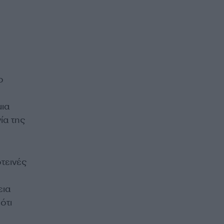
ο
μια
ία της
τεινές
εια
ότι