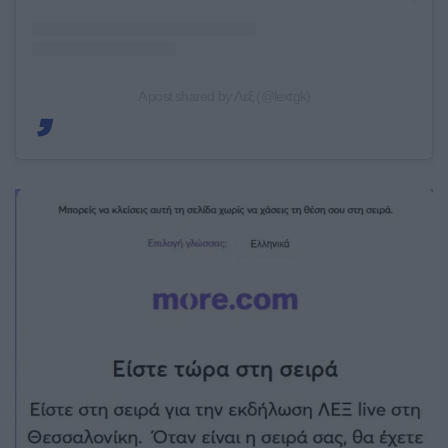
A post shared by Λεξ (@lextgk)