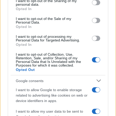
not limited to your visit or usage behaviour. You may click to
I want to opt-out of the Sharing of my
personal data.
grant or deny consent to Google and its third-party tags to
Opted In
use your data for below specified purposes in below Google
consent section.
I want to opt-out of the Sale of my
2000 /2000
Personal Data.
Opted In
Υποβολή σχολίου
I want to opt-out of processing my
Personal Data for Targeted Advertising.
Όροι Χρήσης
. Το site προστατεύεται από reCAPTCHA, ισχύουν
Opted In
Πολιτική Απορρήτου
&
Όροι Χρήσης
της Google.
I want to opt-out of Collection, Use,
Lifestyle
Retention, Sale, and/or Sharing of my
ΛΕΞ
Personal Data that Is Unrelated with the
Purposes for which it was collected.
Opted Out
Share:
Google consents
Ακολουθήστε το Νewsit.gr στο
Google News
και
ενημερωθείτε πρώτοι για όλη την ειδησεογραφία και τα
I want to allow Google to enable storage
τελευταία νέα
της ημέρας
related to advertising like cookies on web or
device identifiers in apps.
I want to allow my user data to be sent to