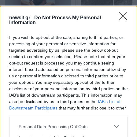
«Αφιέρωσε τη ζωή της στο
Πρόσκρουση πυραύλου
newsit.gr -
Do Not Process My Personal
Information
να βοηθά ανθρώπους που
SpaceX στη Σελήνη: 
είχαν ανάγκη» - Η πρώτη
εικόνες πριν και μετ
δήλωση της οικογένειας
If you wish to opt-out of the sale, sharing to third parties, or
της 38χρονης Λίζα που
processing of your personal or sensitive information for
βρέθηκε νεκρή στην
targeted advertising by us, please use the below opt-out
Κυψέλη
section to confirm your selection. Please note that after your
opt-out request is processed you may continue seeing
Σχόλια
interest-based ads based on personal information utilized by
us or personal information disclosed to third parties prior to
your opt-out. You may separately opt-out of the further
disclosure of your personal information by third parties on the
IAB’s list of downstream participants. This information may
also be disclosed by us to third parties on the
IAB’s List of
Σχολίασε εδώ
Downstream Participants
that may further disclose it to other
third parties.
Please note that this website/app uses one or more Google
50 /50
Personal Data Processing Opt Outs
services and may gather and store information including but