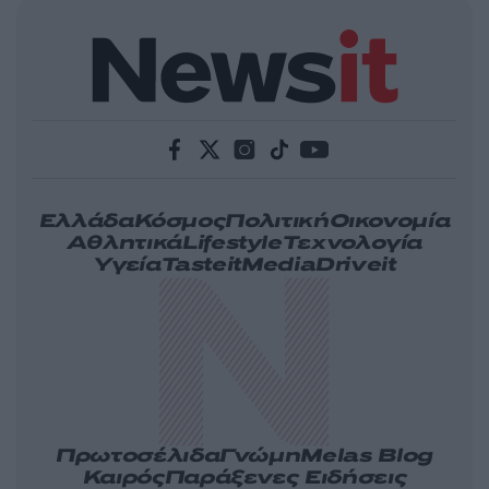
Ελλάδα
Κόσμος
Πολιτική
Οικονομία
Αθλητικά
Lifestyle
Τεχνολογία
Υγεία
Tasteit
Media
Driveit
Πρωτοσέλιδα
Γνώμη
Melas Blog
Καιρός
Παράξενες Ειδήσεις