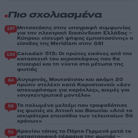
Πιο σχολιασμένα
Μητσοτάκης στην υπογραφή συμφωνίας
197
για την ηλεκτρική διασύνδεση Ελλάδας –
Κύπρου: «Ισχυρή ψήφος εμπιστοσύνης» η
είσοδος της Meridiam στην GSI
Canadair 515: Οι πρώτες εικόνες από την
120
κατασκευή του αεροσκάφους που θα
επιχειρεί και τη νύχτα στα μέτωπα της
φωτιάς
Αυγερινός, Μουτσάτσου και ακόμη 20
84
πρώην στελέχη κατά Καρυστιανού: «Δεν
αποχωρήσαμε για καρέκλες», αιχμές για
«συγκεντρωτικό μοντέλο»
Το πολωμένο μελτέμι που τροφοδότησε
59
τις φωτιές σε Αττική και Βοιωτία: «Από τα
ισχυρότερα επεισόδια των τελευταίων 50
χρόνων»
Κρανίου τόπος το Πόρτο Γερμενό μετά το
51
καταστροφικό πέρασμα της φωτιάς –