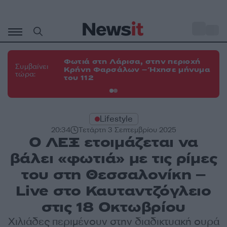
Μετάβαση
σε
o
34
περιεχόμενο
Φωτιά στη Λάρισα, στην περιοχή
Φω
Συμβαίνει
Κρήνη Φαρσάλων – Ήχησε μήνυμα
Κο
τώρα:
του 112
α
Lifestyle
20:34
Τετάρτη 3 Σεπτεμβρίου 2025
Ο ΛΕΞ ετοιμάζεται να
βάλει «φωτιά» με τις ρίμες
του στη Θεσσαλονίκη –
Live στο Καυταντζόγλειο
στις 18 Οκτωβρίου
Xιλιάδες περιμένουν στην διαδικτυακή ουρά