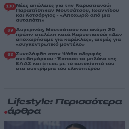
Νέες απώλειες για την Καρυστιανού:
130
Παραιτήθηκαν Μουτσάτσου, Ιωαννίδου
και Κοτσόργιος - «Αποχωρώ από μια
αυταπάτη»
Αυγερινός, Μουτσάτσου και ακόμη 20
69
πρώην στελέχη κατά Καρυστιανού: «Δεν
αποχωρήσαμε για καρέκλες», αιχμές για
«συγκεντρωτικό μοντέλο»
Συνελήφθη στην Ψάθα αδερφός
63
αντιδημάρχου - Έσπασε το μπλόκο της
ΕΛΑΣ και έπεσε με το αυτοκίνητό του
στα συντρίμμια του ελικοπτέρου
Lifestyle: Περισσότερα
άρθρα