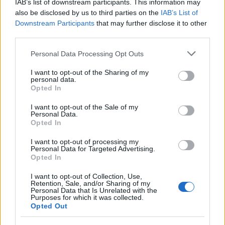
IAB’s list of downstream participants. This information may
also be disclosed by us to third parties on the
IAB’s List of
Downstream Participants
that may further disclose it to other
third parties.
Σχολίασε εδώ
Please note that this website/app uses one or more Google
Personal Data Processing Opt Outs
services and may gather and store information including but
not limited to your visit or usage behaviour. You may click to
I want to opt-out of the Sharing of my
50 /50
personal data.
grant or deny consent to Google and its third-party tags to
Opted In
use your data for below specified purposes in below Google
consent section.
I want to opt-out of the Sale of my
Personal Data.
Opted In
2000 /2000
I want to opt-out of processing my
Personal Data for Targeted Advertising.
Υποβολή σχολίου
Opted In
I want to opt-out of Collection, Use,
Όροι Χρήσης
. Το site προστατεύεται από reCAPTCHA, ισχύουν
Retention, Sale, and/or Sharing of my
Πολιτική Απορρήτου
&
Όροι Χρήσης
της Google.
Personal Data that Is Unrelated with the
Purposes for which it was collected.
Lifestyle
Opted Out
ΛΕΞ