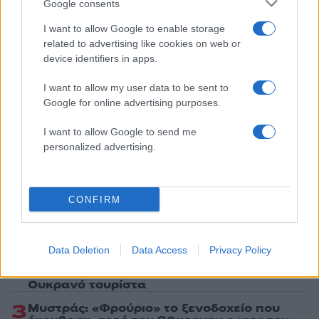
Google consents
Share:
I want to allow Google to enable storage
related to advertising like cookies on web or
Ακολουθήστε το Νewsit.gr στο
Google News
και
device identifiers in apps.
ενημερωθείτε πρώτοι για όλη την ειδησεογραφία και τα
τελευταία νέα
της ημέρας
I want to allow my user data to be sent to
Google for online advertising purposes.
I want to allow Google to send me
personalized advertising.
Πιο δημοφιλή
1
Κυψέλη: Ο περίεργος ηλικιωμένος και το
CONFIRM
ταξίδι στην Αράχωβα – Όσα ισχυρίστηκε ο
26χρονος για τον θάνατο της Βρετανίδας
2
Μύκονος: Βίντεο με τους αστυνομικούς να
Data Deletion
Data Access
Privacy Policy
εντοπίζουν την τσάντα Hermès και το
Rolex όπου άρπαξε Έλληνας οδηγός από
Ουκρανό τουρίστα
3
Μυστράς: «Φρούριο» το ξενοδοχείο που