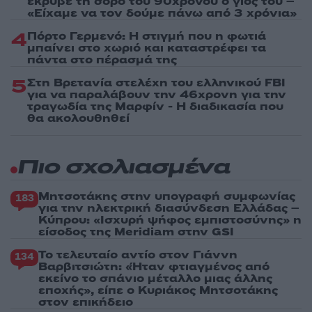
έκρυβε τη σορό του 90χρονου ο γιος του –
«Είχαμε να τον δούμε πάνω από 3 χρόνια»
4
Πόρτο Γερμενό: Η στιγμή που η φωτιά
μπαίνει στο χωριό και καταστρέφει τα
πάντα στο πέρασμά της
5
Στη Βρετανία στελέχη του ελληνικού FBI
για να παραλάβουν την 46χρονη για την
τραγωδία της Μαρφίν - Η διαδικασία που
θα ακολουθηθεί
Πιο σχολιασμένα
Μητσοτάκης στην υπογραφή συμφωνίας
183
για την ηλεκτρική διασύνδεση Ελλάδας –
Κύπρου: «Ισχυρή ψήφος εμπιστοσύνης» η
είσοδος της Meridiam στην GSI
Το τελευταίο αντίο στον Γιάννη
134
Βαρβιτσιώτη: «Ήταν φτιαγμένος από
εκείνο το σπάνιο μέταλλο μιας άλλης
εποχής», είπε ο Κυριάκος Μητσοτάκης
στον επικήδειο