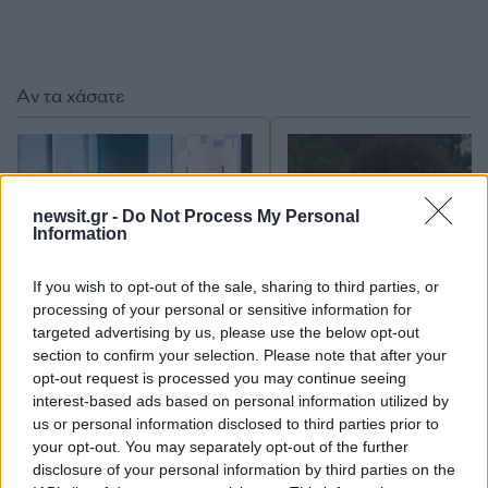
Αν τα χάσατε
newsit.gr -
Do Not Process My Personal
Information
If you wish to opt-out of the sale, sharing to third parties, or
processing of your personal or sensitive information for
Από τη θεωρία στην πράξη:
Μαρία Σολωμού: «Δεν
targeted advertising by us, please use the below opt-out
Πώς το Novibet Backend
δοκιμάσει ποτέ ναρκω
section to confirm your selection. Please note that after your
Academy εκπαιδεύει τη νέα
εκτός από μπάφο που 
opt-out request is processed you may continue seeing
γενιά engineers
μου άρεσε καθόλου
interest-based ads based on personal information utilized by
us or personal information disclosed to third parties prior to
your opt-out. You may separately opt-out of the further
Σχόλια
disclosure of your personal information by third parties on the