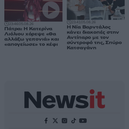
23:41
05.08.26
23:46
05.08.26
Η Νία Βαρντάλος
Πάτρα: Η Κατερίνα
κάνει διακοπές στην
Λιόλιου χόρεψε «Θα
Αντίπαρο με τον
αλλάξω γειτονιά» και
σύντροφό της, Σπύρο
«απογείωσε» το κέφι
Κατσαγάνη