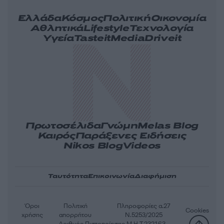
Ελλάδα
Κόσμος
Πολιτική
Οικονομία
Αθλητικά
Lifestyle
Τεχνολογία
Υγεία
Tasteit
Media
Driveit
Πρωτοσέλιδα
Γνώμη
Melas Blog
Καιρός
Παράξενες Ειδήσεις
Nikos Blog
Videos
Ταυτότητα
Επικοινωνία
Διαφήμιση
Όροι
Πολιτική
Πληροφορίες α.27
Cookies
χρήσης
απορρήτου
Ν.5253/2025