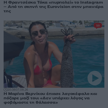
Η Φραντσέσκα Τόκα «πυρπολεί» το Instagram
– Από τη σκηνή της Eurovision στην μπανιέρα
της
10
20:38
07.08.26
Η Μαρίνα Βερνίκου έπιασε λαγοκέφαλο και
πόζαρε μαζί του: «Δεν υπάρχει λόγος να
φοβόμαστε τη θάλασσα»