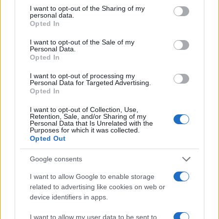
not limited to your visit or usage behaviour. You may click to
I want to opt-out of the Sharing of my
Πιο σχολιασμένα
personal data.
grant or deny consent to Google and its third-party tags to
Opted In
use your data for below specified purposes in below Google
Έφυγαν οι συνεργάτες, μένει η Μαρία
184
consent section.
Καρυστιανού - Η επόμενη μέρα για την
I want to opt-out of the Sale of my
«Ελπίδα για τη Δημοκρατία»
Personal Data.
Opted In
Canadair 515: Οι πρώτες εικόνες από την
131
κατασκευή του αεροσκάφους που θα
I want to opt-out of processing my
επιχειρεί και τη νύχτα στα μέτωπα της
Personal Data for Targeted Advertising.
φωτιάς
Opted In
Βγήκαν ξανά τα μαχαίρια στην Ελπίδα
68
I want to opt-out of Collection, Use,
για τη Δημοκρατία: «Καρυστιανού,
Retention, Sale, and/or Sharing of my
Γρατσία και Γαλανός μετέτρεψαν το
Personal Data that Is Unrelated with the
Purposes for which it was collected.
κίνημα σε φοβικό αρχηγικό κόμμα»
Opted Out
Το πολωμένο μελτέμι που τροφοδότησε
59
τις φωτιές σε Αττική και Βοιωτία: «Από τα
Google consents
ισχυρότερα επεισόδια των τελευταίων 50
χρόνων»
I want to allow Google to enable storage
related to advertising like cookies on web or
Απίστευτο κι όμως αληθινό -
55
Aναστέλλονται τα τακτικά ραντεβού του
device identifiers in apps.
αγγειοχειρουργού του νοσοκομείου
Χανίων επειδή κλάπηκε το μηχανάκι του
I want to allow my user data to be sent to