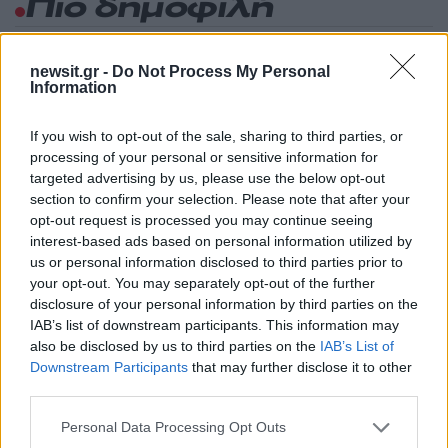
Πιο δημοφιλή
1
Σέρρες: Βίντεο ντοκουμέντο από το
τροχαίο με νεκρούς μητέρα και γιο – Ο
newsit.gr -
Do Not Process My Personal
οδηγός του φορτηγού κατέγραψε τη
Information
σύγκρουση
2
Marfin: Η 46χρονη πήρε προθεσμία για να
If you wish to opt-out of the sale, sharing to third parties, or
απολογηθεί την Τρίτη – «Είναι αθώα,
processing of your personal or sensitive information for
συμμετείχε στη διαδήλωση όπως και
targeted advertising by us, please use the below opt-out
100.000 άτομα»
section to confirm your selection. Please note that after your
3
Σίντνεϊ Τάουλ: Πέθανε σε ηλικία 26 ετών η
opt-out request is processed you may continue seeing
σταρ του TikTok – Kατέγραφε τη ζωή της
interest-based ads based on personal information utilized by
με τον καρκίνο
us or personal information disclosed to third parties prior to
4
Μεταφορές χρημάτων: Πότε μπορεί να
your opt-out. You may separately opt-out of the further
θεωρηθούν δωρεές και να επιβληθεί φόρος
disclosure of your personal information by third parties on the
– Τι ισχυεί για τις γονικές παροχές
IAB’s list of downstream participants. This information may
also be disclosed by us to third parties on the
IAB’s List of
5
Κυψέλη: «Δεν μπορώ να το πιστέψω» –
Σοκαρισμένο το ζευγάρι Αμερικανών που
Downstream Participants
that may further disclose it to other
φιλοξενούσε τον 26χρονο Αφγανό στη
third parties.
Λέσβο
Please note that this website/app uses one or more Google
Personal Data Processing Opt Outs
services and may gather and store information including but