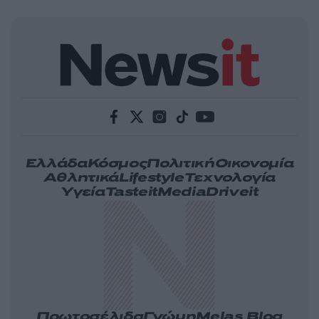
Ελλάδα
Κόσμος
Πολιτική
Οικονομία
Αθλητικά
Lifestyle
Τεχνολογία
Υγεία
Tasteit
Media
Driveit
Πρωτοσέλιδα
Γνώμη
Melas Blog