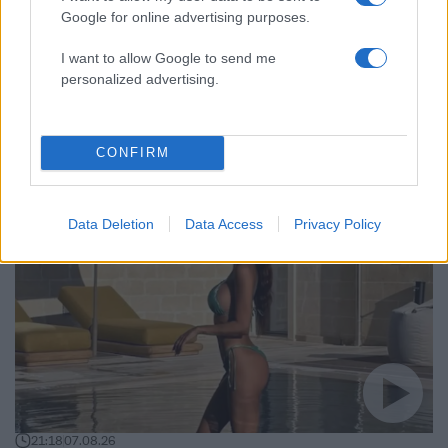
γιατρού
Google for online advertising purposes.
I want to allow Google to send me
personalized advertising.
Lifestyle: Περισσότερα
άρθρα
CONFIRM
Data Deletion
Data Access
Privacy Policy
21:18
07.08.26