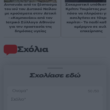
Ανησυχία από το ξέσπασμα
Σοκαριστική υπόθεση 
του ιού του Δυτικού Νείλου
Κρήτη: Τουρίστας ρωτ
με κρούσματα στην Αττική
πόσο να πληρώσει για
- «Καμπανάκι» από τον
ασελγήσει σε 10χρο
Ιατρικό Σύλλογο Αθηνών
κορίτσι - Το παιδί καθ
για την προστασία της
αμέριμνο σε αυλή
δημόσιας υγείας
επιχείρησης
Σχόλια
Σχολίασε εδώ
50 /50