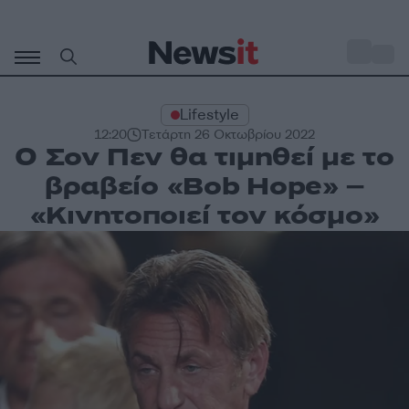
Μετάβαση
σε
o
29
περιεχόμενο
Lifestyle
12:20
Τετάρτη 26 Οκτωβρίου 2022
Ο Σον Πεν θα τιμηθεί με το
βραβείο «Bob Hope» –
«Κινητοποιεί τον κόσμο»