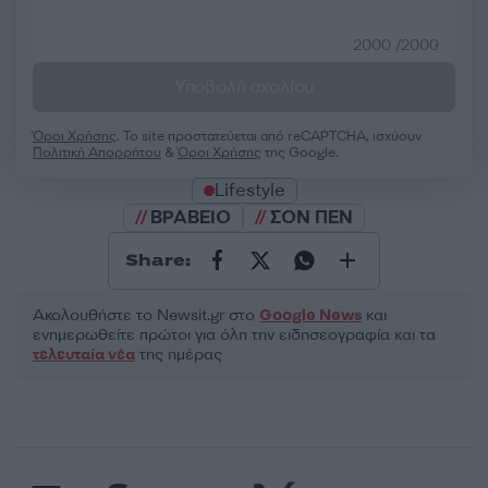
2000 /2000
Υποβολή σχολίου
Όροι Χρήσης
. Το site προστατεύεται από reCAPTCHA, ισχύουν
Πολιτική Απορρήτου
&
Όροι Χρήσης
της Google.
Lifestyle
ΒΡΑΒΕΙΟ
ΣΟΝ ΠΕΝ
Share:
Ακολουθήστε το Νewsit.gr στο
Google News
και
ενημερωθείτε πρώτοι για όλη την ειδησεογραφία και τα
τελευταία νέα
της ημέρας