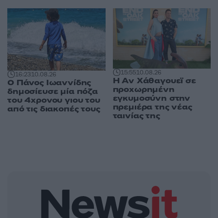
15:55
10.08.26
16:23
10.08.26
Η Αν Χάθαγουεϊ σε
Ο Πάνος Ιωαννίδης
προχωρημένη
δημοσίευσε μία πόζα
εγκυμοσύνη στην
του 4χρονου γιου του
πρεμιέρα της νέας
από τις διακοπές τους
ταινίας της