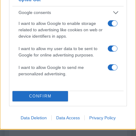
Συγκλονιστικές εικόνες
Κίνδυνος για ακραί
Google consents
από το σεισμό των 7,4
εξέλιξη πυρκαγιάς σε
ρίχτερ στην Κολομβία - Σε
περιοχές την Τρίτη 
I want to allow Google to enable storage
κατάσταση έκτακτης
Δυναμώνει το μελτέμι
related to advertising like cookies on web or
ανάγκης η χώρα που μετρά
Πέμπτη
device identifiers in apps.
περισσότερους από 110
νεκρούς
I want to allow my user data to be sent to
Google for online advertising purposes.
Σχόλια
I want to allow Google to send me
personalized advertising.
CONFIRM
Σχολίασε εδώ
50 /50
Data Deletion
Data Access
Privacy Policy