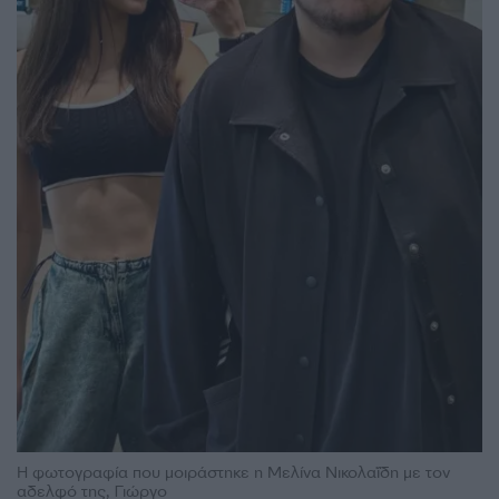
Η φωτογραφία που μοιράστηκε η Μελίνα Νικολαΐδη με τον
αδελφό της, Γιώργο