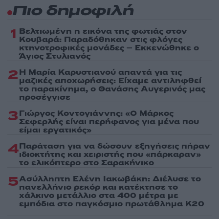
Πιο δημοφιλή
1
Βελτιωμένη η εικόνα της φωτιάς στον
Κουβαρά: Παραδόθηκαν στις φλόγες
κτηνοτροφικές μονάδες – Εκκενώθηκε ο
Άγιος Στυλιανός
2
Η Μαρία Καρυστιανού απαντά για τις
μαζικές αποχωρήσεις: Είχαμε αντιληφθεί
το παρακίνημα, ο Θανάσης Αυγερινός μας
προσέγγισε
3
Γιώργος Κοντογιάννης: «Ο Μάρκος
Σεφερλής είναι περήφανος για μένα που
είμαι εργατικός»
4
Παράταση για να δώσουν εξηγήσεις πήραν
ιδιοκτήτης και χειριστής που «πάρκαραν»
το ελικόπτερο στο Σαρακήνικο
5
Ασύλληπτη Ελένη Ιακωβάκη: Διέλυσε το
πανελλήνιο ρεκόρ και κατέκτησε το
χάλκινο μετάλλιο στα 400 μέτρα με
εμπόδια στο παγκόσμιο πρωτάθλημα Κ20