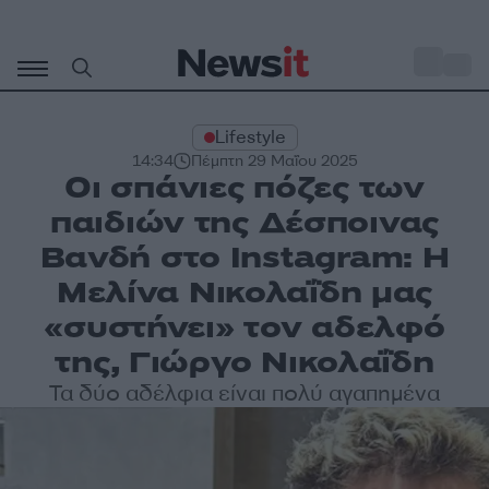
Μετάβαση
σε
o
30
περιεχόμενο
Lifestyle
14:34
Πέμπτη 29 Μαΐου 2025
Οι σπάνιες πόζες των
παιδιών της Δέσποινας
Βανδή στο Instagram: Η
Μελίνα Νικολαΐδη μας
«συστήνει» τον αδελφό
της, Γιώργο Νικολαΐδη
Τα δύο αδέλφια είναι πολύ αγαπημένα