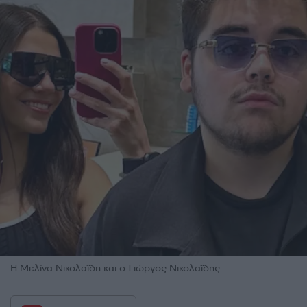
Η Μελίνα Νικολαΐδη και ο Γιώργος Νικολαΐδης