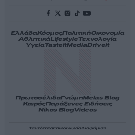
Ελλάδα
Κόσμος
Πολιτική
Οικονομία
Αθλητικά
Lifestyle
Τεχνολογία
Υγεία
Tasteit
Media
Driveit
Πρωτοσέλιδα
Γνώμη
Melas Blog
Καιρός
Παράξενες Ειδήσεις
Nikos Blog
Videos
Ταυτότητα
Επικοινωνία
Διαφήμιση