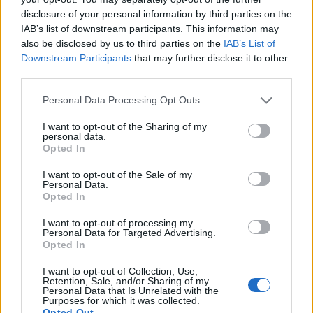
disclosure of your personal information by third parties on the
IAB’s list of downstream participants. This information may
also be disclosed by us to third parties on the
IAB’s List of
Downstream Participants
that may further disclose it to other
third parties.
Please note that this website/app uses one or more Google
Personal Data Processing Opt Outs
services and may gather and store information including but
not limited to your visit or usage behaviour. You may click to
I want to opt-out of the Sharing of my
personal data.
grant or deny consent to Google and its third-party tags to
Opted In
use your data for below specified purposes in below Google
consent section.
I want to opt-out of the Sale of my
Αν τα χάσατε
Personal Data.
Opted In
I want to opt-out of processing my
Personal Data for Targeted Advertising.
Opted In
I want to opt-out of Collection, Use,
Retention, Sale, and/or Sharing of my
Personal Data that Is Unrelated with the
Purposes for which it was collected.
Opted Out