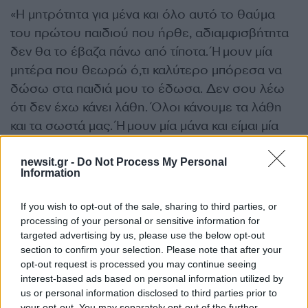
«Η μητρότητα για μένα και όλο αυτό το θαύμα
του πρώτου παιδιού που ήρθε, αδιαμφισβήτητα
δεν θα το έβαζα πάνω από τίποτα. Ήμουν μία
μητέρα που θεωρώ ό,τι καλύτερο μπόρεσα να
δώσω στα παιδιά μου το έδωσα. Δεν σου λέω
ότι δεν έχω κάνει λάθη. Όλοι κάνουμε τα λάθη
και τα σωστά μας. Ήμουν μία μάνα και είμαι μία
μάνα με ισχυρή παρουσία στο μεγάλωμα των
παιδιών μου. Δεν ήθελα να μεγαλώνουν άλλοι τα
newsit.gr -
Do Not Process My Personal
Information
παιδιά μου. Ήθελα να είμαι εγώ παρούσα, ήθελα
εγώ να τα πηγαίνω στο πάρκο. Δεν έκανα ταξίδια,
If you wish to opt-out of the sale, sharing to third parties, or
για να χαλαρώσω μόνη μου. Είχα αυτή την
processing of your personal or sensitive information for
πετριά, οτιδήποτε κάνω θα είναι μαζί με τα παιδιά
targeted advertising by us, please use the below opt-out
section to confirm your selection. Please note that after your
μου», είχε αναφέρει η Δέσποινα Βανδή.
opt-out request is processed you may continue seeing
interest-based ads based on personal information utilized by
ΔΙΑΦΗΜΙΣΗ
us or personal information disclosed to third parties prior to
your opt-out. You may separately opt-out of the further