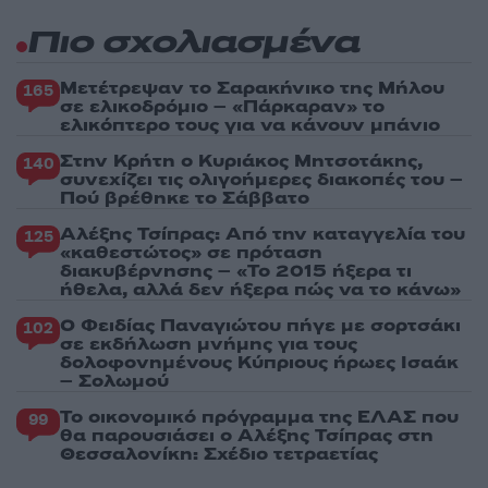
Πιο σχολιασμένα
Μετέτρεψαν το Σαρακήνικο της Μήλου
165
σε ελικοδρόμιο – «Πάρκαραν» το
ελικόπτερο τους για να κάνουν μπάνιο
Στην Κρήτη ο Κυριάκος Μητσοτάκης,
140
συνεχίζει τις ολιγοήμερες διακοπές του –
Πού βρέθηκε το Σάββατο
Αλέξης Τσίπρας: Από την καταγγελία του
125
«καθεστώτος» σε πρόταση
διακυβέρνησης – «Το 2015 ήξερα τι
ήθελα, αλλά δεν ήξερα πώς να το κάνω»
Ο Φειδίας Παναγιώτου πήγε με σορτσάκι
102
σε εκδήλωση μνήμης για τους
δολοφονημένους Κύπριους ήρωες Ισαάκ
– Σολωμού
Το οικονομικό πρόγραμμα της ΕΛΑΣ που
99
θα παρουσιάσει ο Αλέξης Τσίπρας στη
Θεσσαλονίκη: Σχέδιο τετραετίας