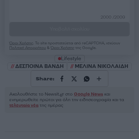
2000 /2000
Υποβολή σχολίου
Όροι Χρήσης
. Το site προστατεύεται από reCAPTCHA, ισχύουν
Πολιτική Απορρήτου
&
Όροι Χρήσης
της Google.
Lifestyle
ΔΕΣΠΟΙΝΑ ΒΑΝΔΗ
ΜΕΛΙΝΑ ΝΙΚΟΛΑΙΔΗ
Share:
Ακολουθήστε το Νewsit.gr στο
Google News
και
ενημερωθείτε πρώτοι για όλη την ειδησεογραφία και τα
τελευταία νέα
της ημέρας