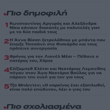
Πιο δημοφιλή
1
Κωνσταντίνος Αργυρός και Αλεξάνδρα
Νίκα κάνουν διακοπές με πολυτελές γιοτ
με τα δύο παιδιά τους
2
Η Άννα Βίσση ξετρελάθηκε με μπάντα που
έπαιζε Τσιτσάνη στο Φισκάρδο και τους
πρότεινε συνεργασία
3
Θρήνος για τον Λιονέλ Μέσι – Πέθανε ο
πατέρας του, Χόρχε
4
Ελίζαμπεθ Ελέτσι και Νεκτάριος Λεμονίδης
πήγαν στον Άγιο Νεκτάριο Βούλας για να
πάρουν την ευχή για τον γιο τους
5
Τζο Μπάιντεν: «Ο καρκίνος έχει εξαπλωθεί,
είναι πολύ επώδυνο», λέει ο γιος του
Πιο σχολιασμένα