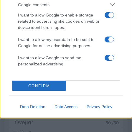
Google consents
I want to allow Google to enable storage
related to advertising like cookies on web or
Κλειστό μέχρι νεοτέρας το
Εκρηκτικό κοκτέιλ μ
device identifiers in apps.
beach bar στην Πάρο όπου
40άρια και 8 μποφόρ -
πνίγηκε ο 4χρονος –
συναγερμό η χώρα γ
I want to allow my user data to be sent to
Απολογείται ο ιδιοκτήτης
φωτιές, ενισχύονται 
που είχε δηλωθεί ως
άνεμοι τις επόμενες ημ
Google for online advertising purposes.
ναυαγοσώστης
I want to allow Google to send me
personalized advertising.
Σχόλια
CONFIRM
Σχολίασε εδώ
Data Deletion
Data Access
Privacy Policy
50 /50