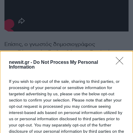
Επίσης, ο γνωστός δημοσιογράφος
παραδέχτηκε ότι δε βοηθάει στις δουλειές του
σπιτιού και πετάει τα ρούχα του εδώ και εκεί.
newsit.gr -
Do Not Process My Personal
Information
«Στο σπίτι δεν βοηθάω ποτέ. Τα πετάω όλα,
If you wish to opt-out of the sale, sharing to third parties, or
χύμα! Την μπλούζα, το μποξεράκι, τα βγάζω, τα
processing of your personal or sensitive information for
πετάω όλα. Τα μαζεύει όλα η γυναίκα μου και η
targeted advertising by us, please use the below opt-out
γυναίκα που έχουμε (για να βοηθάει). Για να
section to confirm your selection. Please note that after your
opt-out request is processed you may continue seeing
αποσυμπιέζομαι κάνω πάρα πολύ γυμναστική,
interest-based ads based on personal information utilized by
μποξ, πυγμαχία, τρέξιμο και διαλογισμό», είπε
us or personal information disclosed to third parties prior to
χαρακτηριστικά.
your opt-out. You may separately opt-out of the further
disclosure of your personal information by third parties on the