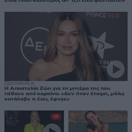
είναι πολύ καλύτερος απ’ ό,τι είχα φανταστεί»
22:05
08.08.26
Η Αποστολία Ζώη για τη μητέρα της που
πέθανε από καρκίνο: «Δεν ήταν έτοιμη, μόλις
κατάλαβε τι έχει, έφυγε»
18