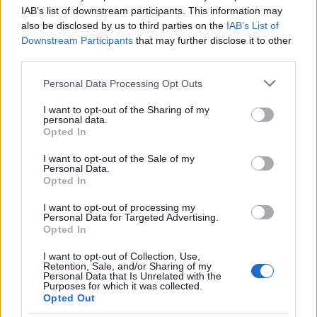
ΔΙΑΦΗΜΙΣΗ
IAB’s list of downstream participants. This information may
also be disclosed by us to third parties on the
IAB’s List of
Downstream Participants
that may further disclose it to other
third parties.
Please note that this website/app uses one or more Google
Personal Data Processing Opt Outs
services and may gather and store information including but
not limited to your visit or usage behaviour. You may click to
I want to opt-out of the Sharing of my
personal data.
grant or deny consent to Google and its third-party tags to
Opted In
use your data for below specified purposes in below Google
consent section.
I want to opt-out of the Sale of my
Personal Data.
Opted In
I want to opt-out of processing my
Personal Data for Targeted Advertising.
Αν τα χάσατε
Opted In
I want to opt-out of Collection, Use,
Retention, Sale, and/or Sharing of my
Personal Data that Is Unrelated with the
Purposes for which it was collected.
Opted Out