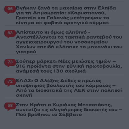
Βγήκαν ξανά τα μαχαίρια στην Ελπίδα
96
για τη Δημοκρατία: «Καρυστιανού,
Γρατσία και Γαλανός μετέτρεψαν το
κίνημα σε φοβικό αρχηγικό κόμμα»
Απίστευτο κι όμως αληθινό -
83
Aναστέλλονται τα τακτικά ραντεβού του
αγγειοχειρουργού του νοσοκομείου
Χανίων επειδή κλάπηκε το μηχανάκι του
γιατρού
Σούπερ μάρκετ: Νέες μειώσεις τιμών –
73
916 προϊόντα στην εθνική πρωτοβουλία,
ανάμεσά τους 130 σχολικά
ΕΛΑΣ: Ο Αλέξης Δέδες ο πρώτος
72
υποψήφιος βουλευτής του κόμματος –
Από τα διοικητικά της ΑΕΚ στην πολιτική
σκηνή
Στην Κρήτη ο Κυριάκος Μητσοτάκης,
58
συνεχίζει τις ολιγοήμερες διακοπές του –
Πού βρέθηκε το Σάββατο