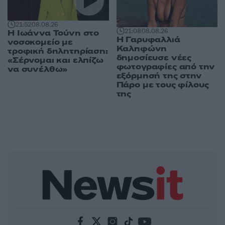
21:52
08.08.26
21:08
08.08.26
Η Ιωάννα Τούνη στο
Η Γαρυφαλλιά
νοσοκομείο με
Καληφώνη
τροφική δηλητηρίαση:
δημοσίευσε νέες
«Σέρνομαι και ελπίζω
φωτογραφίες από την
να συνέλθω»
εξόρμησή της στην
Πάρο με τους φίλους
της