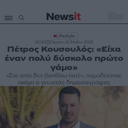
Μετάβαση
σε
o
30
περιεχόμενο
Lifestyle
22:00
Πέμπτη 22 Μαΐου 2025
Πέτρος Κουσουλός: «Είχα
έναν πολύ δύσκολο πρώτο
γάμο»
«Στο σπίτι δεν βοηθάω ποτέ», παραδέχτηκε
ακόμα ο γνωστός δημοσιογράφος