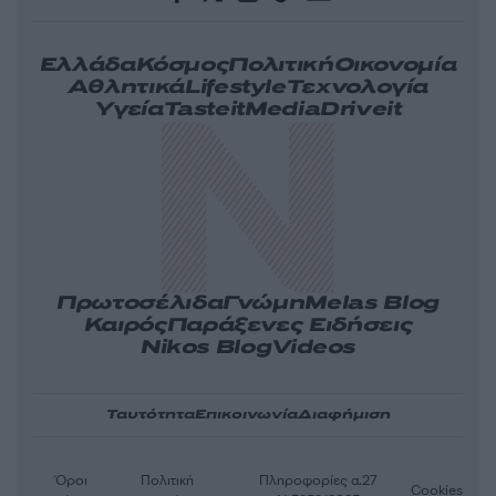
Ελλάδα
Κόσμος
Πολιτική
Οικονομία
Αθλητικά
Lifestyle
Τεχνολογία
Υγεία
Tasteit
Media
Driveit
Πρωτοσέλιδα
Γνώμη
Melas Blog
Καιρός
Παράξενες Ειδήσεις
Nikos Blog
Videos
Ταυτότητα
Επικοινωνία
Διαφήμιση
Όροι
Πολιτική
Πληροφορίες α.27
Cookies