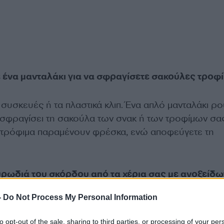
ε ένα μανταλάκι για να σφραγίσετε σακούλες τροφ
ς συσκευές ή τα πλαστικά κλιπ. Ένα απλό μανταλάκι ρ
α σφραγίσει τη σακούλα των σνακ ή των τροφίμων σα
α τρόφιμα παραμένουν φρέσκα, ενώ αποφεύγετε τη
υρωδιά του σκόρδου από τα χέρια σας με ανοξείδω
-
Do Not Process My Personal Information
ΔΙΑΦΗΜΙΣΗ
to opt-out of the sale, sharing to third parties, or processing of your per