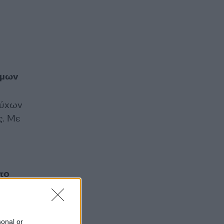
ίμων
ούχων
ς. Με
το
sonal or