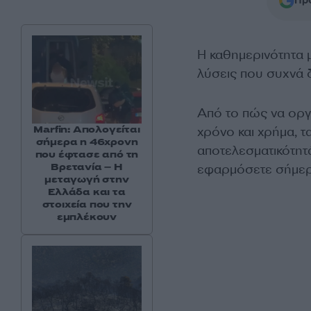
Προ
Η καθημερινότητα μ
λύσεις που συχνά 
Από το πώς να οργ
Marfin: Απολογείται
χρόνο και χρήμα, τ
σήμερα η 46χρονη
αποτελεσματικότητ
που έφτασε από τη
Βρετανία – Η
εφαρμόσετε σήμερ
μεταγωγή στην
Ελλάδα και τα
στοιχεία που την
εμπλέκουν