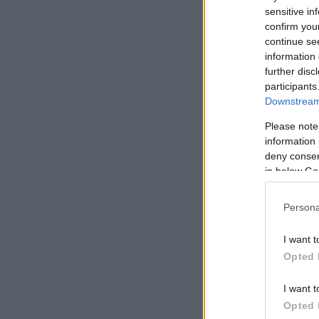
sensitive in
confirm you
continue se
information 
further disc
participants
Downstream 
Please note
information 
deny consent
in below Go
Persona
I want t
Opted 
I want t
Opted 