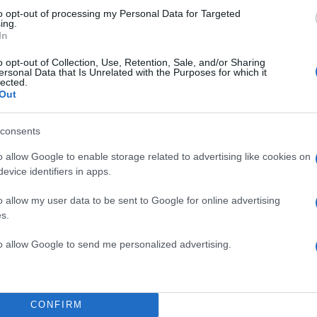
to opt-out of processing my Personal Data for Targeted
ing.
In
o opt-out of Collection, Use, Retention, Sale, and/or Sharing
ersonal Data that Is Unrelated with the Purposes for which it
lected.
Out
σκόρδου δεν φεύγει από τα χέρια σας μετά το μαγεί
consents
ουτάλι ή άλλο αντικείμενο από ανοξείδωτο ατσάλι κά
o allow Google to enable storage related to advertising like cookies on
Το μέταλλο εξουδετερώνει τη μυρωδιά αποτελεσματι
evice identifiers in apps.
o allow my user data to be sent to Google for online advertising
αφέ σας σε παγοκύστες
s.
to allow Google to send me personalized advertising.
παγωμένο καφέ αλλά μισείτε το νερωμένο αποτέλεσμ
αγοκύστες και χρησιμοποιήστε τα παγάκια στον καφέ
ας θα παραμείνει δροσερό και πλούσιο σε γεύση.
CONFIRM