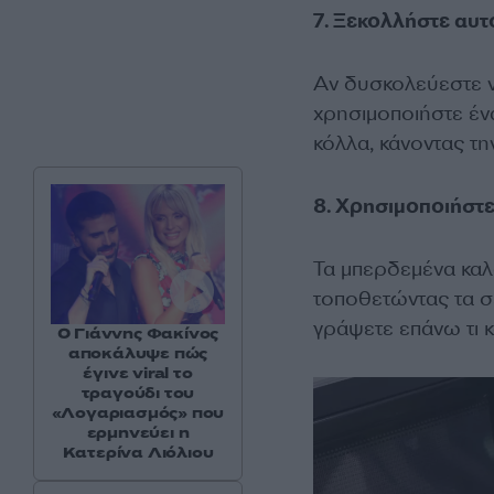
7. Ξεκολλήστε αυ
Αν δυσκολεύεστε ν
χρησιμοποιήστε έν
κόλλα, κάνοντας τη
8. Χρησιμοποιήστ
Τα μπερδεμένα καλ
τοποθετώντας τα σ
γράψετε επάνω τι κ
Ο Γιάννης Φακίνος
αποκάλυψε πώς
έγινε viral το
τραγούδι του
«Λογαριασμός» που
ερμηνεύει η
Κατερίνα Λιόλιου