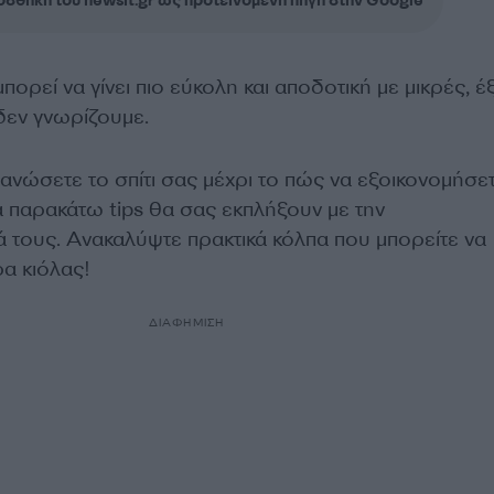
σθήκη του newsit.gr ως προτεινόμενη πηγή στην Google
πορεί να γίνει πιο εύκολη και αποδοτική με μικρές, έ
δεν γνωρίζουμε.
ανώσετε το σπίτι σας μέχρι το πώς να εξοικονομήσε
α παρακάτω tips θα σας εκπλήξουν με την
ά τους. Ανακαλύψτε πρακτικά κόλπα που μπορείτε να
α κιόλας!
ΔΙΑΦΗΜΙΣΗ