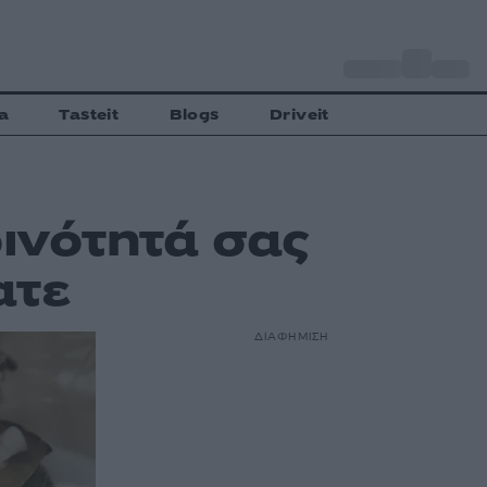
o
Αθήνα
27
C
a
Tasteit
Blogs
Driveit
ρινότητά σας
ατε
ΔΙΑΦΗΜΙΣΗ