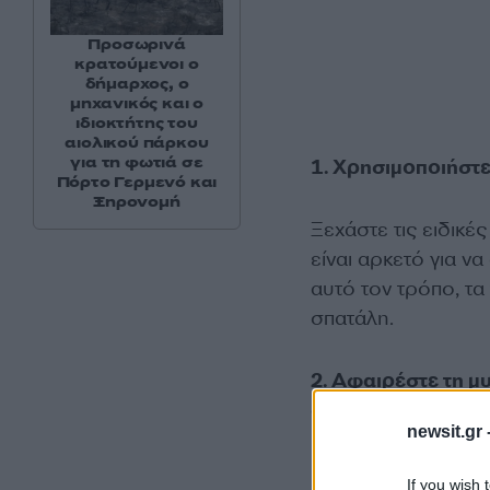
Προσωρινά
κρατούμενοι ο
δήμαρχος, ο
μηχανικός και ο
ιδιοκτήτης του
αιολικού πάρκου
για τη φωτιά σε
1. Χρησιμοποιήστ
Πόρτο Γερμενό και
Ξηρονομή
Ξεχάστε τις ειδικέ
είναι αρκετό για ν
αυτό τον τρόπο, τ
σπατάλη.
2. Αφαιρέστε τη μ
ατσάλι
newsit.gr 
If you wish 