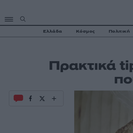
Μετάβαση
σε
περιεχόμενο
Ελλάδα
Κόσμος
Πολιτική
Πρακτικά ti
πο