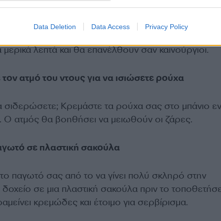
ή σε ξηραμένα μαρκαδόρους
Data Deletion
Data Access
Privacy Policy
ας έχουν στεγνώσει, μην τους πετάξετε. Βυθίστε το
α μερικά λεπτά και θα επανέλθουν σαν καινούργιοι.
 τον ατμό του ντους για να ισιώσετε ρούχα
α σιδερώσετε; Κρεμάστε τα ρούχα σας στο μπάνιο ε
. Ο ατμός θα βοηθήσει να μειωθούν οι ζάρες.
αγωτό σε πλαστική σακούλα
το παγωτό σας από το να γίνει πολύ σκληρό στην
 δοχείο σε μια πλαστική σακούλα πριν το τοποθετήσ
αμείνει κρεμώδες και έτοιμο για σερβίρισμα.