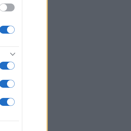
ρεμα,
τω από
κά!
α,
 σας.