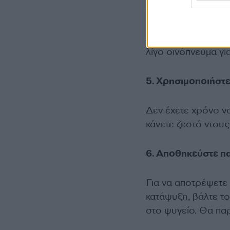
4. Δώστε ξανά ζω
Αν οι μαρκαδόροι σ
λίγο οινόπνευμα γι
5. Χρησιμοποιήστε
Δεν έχετε χρόνο ν
κάνετε ζεστό ντους
6. Αποθηκεύστε π
Για να αποτρέψετε 
κατάψυξη, βάλτε το
στο ψυγείο. Θα παρ