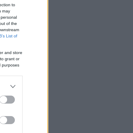
ection to
ou may
 personal
out of the
 downstream
B’s List of
er and store
to grant or
ed purposes