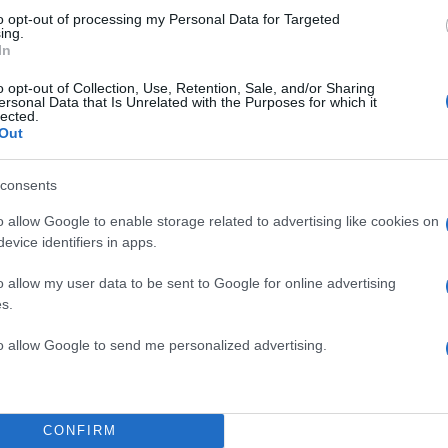
to opt-out of processing my Personal Data for Targeted
Το “καμπανάκι” ήταν ότι πια μεγαλώνω και είναι η τελε
ing.
In
ν πεθάνω από λίπος. Να κάνω μια προσπάθεια για το
 υγιής και να μην πεθάνω από παχυσαρκία ή οποιαδή
o opt-out of Collection, Use, Retention, Sale, and/or Sharing
ersonal Data that Is Unrelated with the Purposes for which it
 φέρνει αυτή. Αν και δεν είχα προβλήματα λόγω των
lected.
 σκέφτηκα ότι μεγαλώνω και θα αρχίσουν να μου
Out
ματα υγείας», υπογράμμισε η γνωστή ηθοποιός.
consents
ΔΙΑΦΗΜΙΣΗ
o allow Google to enable storage related to advertising like cookies on
evice identifiers in apps.
o allow my user data to be sent to Google for online advertising
s.
to allow Google to send me personalized advertising.
CONFIRM