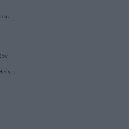
θηκε
θόν
εί για