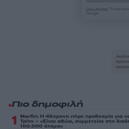
Όροι Χρήσης
. Το site π
Google.
Ακολου
πρώτοι
ημέρα
Πιο δημοφιλή
1
Marfin: Η 46χρονη πήρε προθεσμία για ν
Τρίτη – «Είναι αθώα, συμμετείχε στη δια
100.000 άτομα»