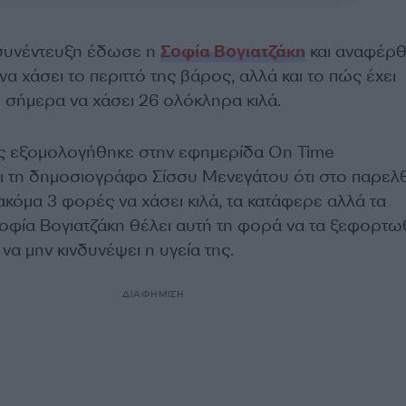
 συνέντευξη έδωσε η
Σοφία Βογιατζάκη
και αναφέρ
α χάσει το περιττό της βάρος, αλλά και το πώς έχει
ι σήμερα να χάσει 26 ολόκληρα κιλά.
ς εξομολογήθηκε στην εφημερίδα On Time
ι τη δημοσιογράφο Σίσσυ Μενεγάτου ότι στο παρελ
κόμα 3 φορές να χάσει κιλά, τα κατάφερε αλλά τα
Σοφία Βογιατζάκη θέλει αυτή τη φορά να τα ξεφορτωθ
να μην κινδυνέψει η υγεία της.
ΔΙΑΦΗΜΙΣΗ