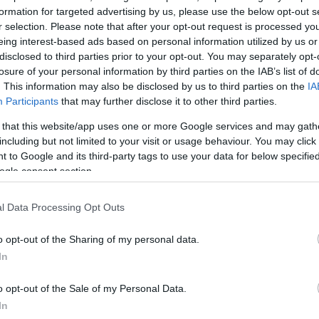
formation for targeted advertising by us, please use the below opt-out s
ει κι άλλα, όμως, επειδή είμαι στην Κύπρο, δεν ανε
r selection. Please note that after your opt-out request is processed y
eing interest-based ads based on personal information utilized by us or
αρά μόνο όταν γυρίσω στην Αθήνα, θα πάω στον
disclosed to third parties prior to your opt-out. You may separately opt-
οπότε θα με ζυγίσει. Επίσης, η ψυχοθεραπεία δεν
losure of your personal information by third parties on the IAB’s list of
νεχίζω. Επειδή εγώ έχω θέμα με την “απώλεια”, νομίζ
. This information may also be disclosed by us to third parties on the
IA
ας μου το ενίσχυσε περισσότερο με έναν τρόπο, οπό
Participants
that may further disclose it to other third parties.
 να φάω. Δεν ξέρω τον λόγο. Για να πάω να την βρ
 that this website/app uses one or more Google services and may gath
ι άνθρωπος σταθερός στις σχέσεις μου και στις επαφ
including but not limited to your visit or usage behaviour. You may click 
 to Google and its third-party tags to use your data for below specifi
θέμα με την απώλεια δικών μου προσώπων», πρόσθε
ogle consent section.
ιατζάκη σημείωσε ότι δεν χάνει βάρος για λόγους
l Data Processing Opt Outs
να μην έχει θέματα με την υγεία της.
o opt-out of the Sharing of my personal data.
In
ε ποτέ η εξωτερική ομορφιά. Θεωρώ ότι οι άνθρωπ
πως και να είμαστε, όταν το “μέσα” μας είναι όμορφ
o opt-out of the Sale of my Personal Data.
άται και αυτό εκπέμπουμε. Και δεν στέκομαι στην εμφ
In
σωπικότητα και το τι είναι ο άλλος. Ποια είναι τα κα