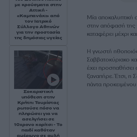
με κρούσματα στην
Αττική -
«Καμπανάκι» από
Μία αποκαλυπτική
τον Ιατρικό
στην απόφασή της ν
Σύλλογο Αθηνών
για την προστασία
καταφέρει μέχρι κα
της δημόσιας υγείας
Η γνωστή ηθοποιό
Σαββατοκύριακο κα
έχει προσπαθήσει α
ξαναπήρε. Έτσι, η 
πάντα προκειμένου 
Σοκαριστική
υπόθεση στην
Κρήτη: Τουρίστας
ρωτούσε πόσο να
πληρώσει για να
ασελγήσει σε
10χρονο κορίτσι - Το
παιδί καθόταν
αμέριμνο σε αυλή