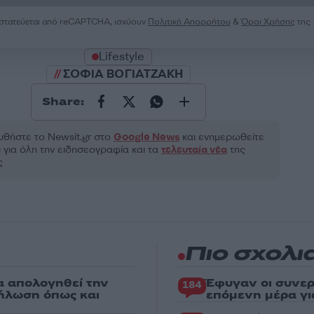
ροστατεύεται από reCAPTCHA, ισχύουν
Πολιτική Απορρήτου
&
Όροι Χρήσης
της
Lifestyle
ΣΟΦΙΑ ΒΟΓΙΑΤΖΑΚΗ
Share:
θήστε το Νewsit.gr στο
Google News
και ενημερωθείτε
 για όλη την ειδησεογραφία και τα
τελευταία νέα
της
ς
Πιο σχολι
α απολογηθεί την
Έφυγαν οι συνερ
184
δήλωση όπως και
επόμενη μέρα γι