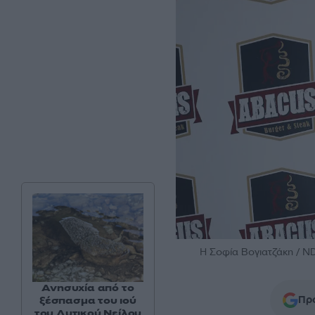
H Σοφία Βογιατζάκη 
Ανησυχία από το
Προ
ξέσπασμα του ιού
του Δυτικού Νείλου