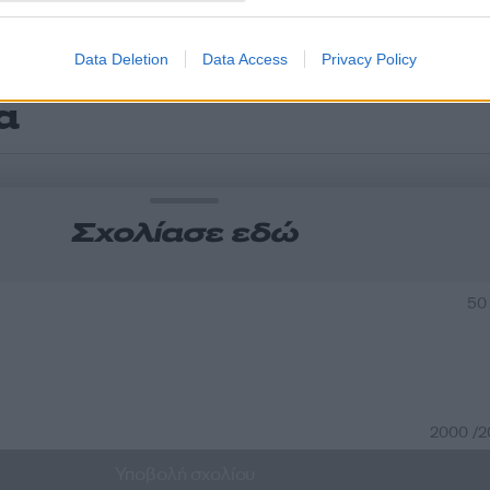
Data Deletion
Data Access
Privacy Policy
α
Σχολίασε εδώ
50
2000 /
Υποβολή σχολίου