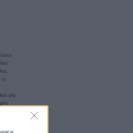
α έχω
ίχα
λο,
 ο
και για
φία;
υ να
ίνησα
sonal or