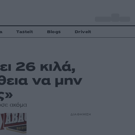
o
Αθήνα
28
C
a
Tasteit
Blogs
Driveit
ι 26 κιλά,
θεια να μην
ς»
ωσε ακόμα
ΔΙΑΦΗΜΙΣΗ