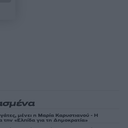
ασμένα
γάτες, μένει η Μαρία Καρυστιανού - Η
α την «Ελπίδα για τη Δημοκρατία»