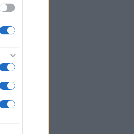
υταία
ν
ποτε
 κιλών