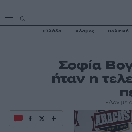
Μετάβαση
σε
περιεχόμενο
Ελλάδα
Κόσμος
Πολιτική
Σοφία Βογ
ήταν η τελ
π
«Δεν με 