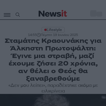
Μετάβαση
σε
o
27
περιεχόμενο
Lifestyle
14:55
Πέμπτη 19 Ιουνίου 2025
Σταμάτης Κραουνάκης για
Άλκηστη Πρωτοψάλτη:
Έγινε μια στραβή, μαζί
έχουμε ζήσει 20 χρόνια,
αν θέλει ο Θεός θα
ξαναβρεθούμε
«Δεν μου λείπει», παραδέχτηκε ακόμα με
ειλικρίνεια