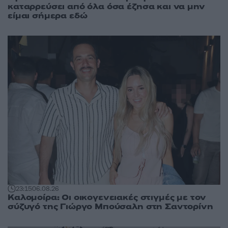
καταρρεύσει από όλα όσα έζησα και να μην
είμαι σήμερα εδώ
23:15
06.08.26
Καλομοίρα: Οι οικογενειακές στιγμές με τον
σύζυγό της Γιώργο Μπούσαλη στη Σαντορίνη