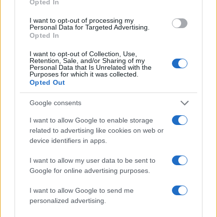
Opted In
Σχολίασε εδώ
I want to opt-out of processing my
Personal Data for Targeted Advertising.
Opted In
50 /50
I want to opt-out of Collection, Use,
Retention, Sale, and/or Sharing of my
Personal Data that Is Unrelated with the
Purposes for which it was collected.
Opted Out
Google consents
2000 /2000
I want to allow Google to enable storage
Υποβολή σχολίου
related to advertising like cookies on web or
device identifiers in apps.
Όροι Χρήσης
. Το site προστατεύεται από reCAPTCHA, ισχύουν
Πολιτική Απορρήτου
&
Όροι Χρήσης
της Google.
I want to allow my user data to be sent to
Lifestyle
Google for online advertising purposes.
ΑΛΚΗΣΤΙΣ ΠΡΩΤΟΨΑΛΤΗ
I want to allow Google to send me
ΣΤΑΜΑΤΗΣ ΚΡΑΟΥΝΑΚΗΣ
personalized advertising.
Share: