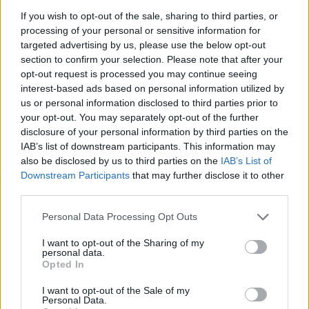
If you wish to opt-out of the sale, sharing to third parties, or
processing of your personal or sensitive information for
targeted advertising by us, please use the below opt-out
section to confirm your selection. Please note that after your
opt-out request is processed you may continue seeing
interest-based ads based on personal information utilized by
us or personal information disclosed to third parties prior to
your opt-out. You may separately opt-out of the further
disclosure of your personal information by third parties on the
IAB’s list of downstream participants. This information may
Marfin: Απολογείται
Προσωρινά κρατούμεν
σήμερα η 46χρονη που
δήμαρχος, ο μηχανικός
also be disclosed by us to third parties on the
IAB’s List of
έφτασε από τη Βρετανία –
ο ιδιοκτήτης του αιολι
Downstream Participants
that may further disclose it to other
Η μεταγωγή στην Ελλάδα
πάρκου για τη φωτιά 
third parties.
και τα στοιχεία που την
Πόρτο Γερμενό και
εμπλέκουν
Ξηρονομή
Please note that this website/app uses one or more Google
Personal Data Processing Opt Outs
services and may gather and store information including but
not limited to your visit or usage behaviour. You may click to
I want to opt-out of the Sharing of my
Σχόλια
personal data.
grant or deny consent to Google and its third-party tags to
Opted In
use your data for below specified purposes in below Google
consent section.
I want to opt-out of the Sale of my
Personal Data.