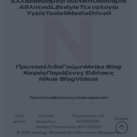
Ελλάδα
Κόσμος
Πολιτική
Οικονομία
Αθλητικά
Lifestyle
Τεχνολογία
Υγεία
Tasteit
Media
Driveit
Πρωτοσέλιδα
Γνώμη
Melas Blog
Καιρός
Παράξενες Ειδήσεις
Nikos Blog
Videos
Ταυτότητα
Επικοινωνία
Διαφήμιση
Όροι
Πολιτική
Πληροφορίες α.27
Cookies
χρήσης
απορρήτου
Ν.5253/2025
Αριθμός Πιστοποίησης Μ.Η.Τ.232163
© 2026 newsit.gr. Με επιφύλαξη κάθε νομίμου δικαιώματος.