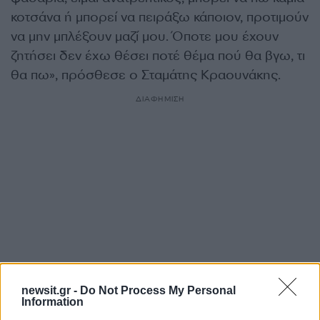
κοτσάνα ή μπορεί να πειράξω κάποιον, προτιμούν
να μην μπλέξουν μαζί μου. Όποτε μου έχουν
ζητήσει δεν έχω θέσει ποτέ θέμα πού θα βγω, τι
θα πω», πρόσθεσε ο Σταμάτης Κραουνάκης.
ΔΙΑΦΗΜΙΣΗ
newsit.gr -
Do Not Process My Personal
Information
Αν τα χάσατε