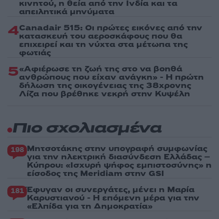
κινητού, η θεία από την Ινδία και τα
απειλητικά μηνύματα
4
Canadair 515: Οι πρώτες εικόνες από την
κατασκευή του αεροσκάφους που θα
επιχειρεί και τη νύχτα στα μέτωπα της
φωτιάς
5
«Αφιέρωσε τη ζωή της στο να βοηθά
ανθρώπους που είχαν ανάγκη» - Η πρώτη
δήλωση της οικογένειας της 38χρονης
Λίζα που βρέθηκε νεκρή στην Κυψέλη
Πιο σχολιασμένα
Μητσοτάκης στην υπογραφή συμφωνίας
198
για την ηλεκτρική διασύνδεση Ελλάδας –
Κύπρου: «Ισχυρή ψήφος εμπιστοσύνης» η
είσοδος της Meridiam στην GSI
Έφυγαν οι συνεργάτες, μένει η Μαρία
181
Καρυστιανού - Η επόμενη μέρα για την
«Ελπίδα για τη Δημοκρατία»