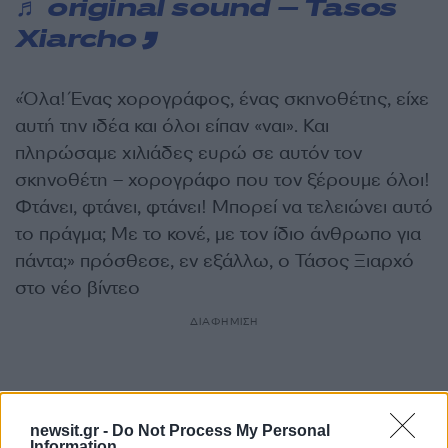
♬ original sound – Tasos
Xiarcho
«Όλα! Ένας χορογράφος, ένας σκηνοθέτης, είχε
αυτή την ιδέα και όλοι είπαν «ναι». Και
πληρώσαμε χιλιάδες ευρώ σε αυτόν τον
σκηνοθέτη – χορογράφο που τον ξέρουμε όλοι!
Φτάνει, φτάνει, φτάνει! Μπορεί να τελειώνει αυτό
το πράγμα; Με το κονέ, με τον ίδιο άνθρωπο για
πάντα;» πρόσθεσε, εν εξάλλω, ο Τάσος Ξιαρχό
στο νέο βίντεο
ΔΙΑΦΗΜΙΣΗ
newsit.gr -
Do Not Process My Personal
Information