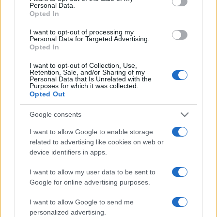
φωτιάς, συναγερμός σε 6
Λυκαβηττό - Από πτώσ
Personal Data.
περιφέρειες
θάνατός της
Opted In
I want to opt-out of processing my
Personal Data for Targeted Advertising.
Σχόλια
Opted In
I want to opt-out of Collection, Use,
Retention, Sale, and/or Sharing of my
Personal Data that Is Unrelated with the
Purposes for which it was collected.
Opted Out
Σχολίασε εδώ
Google consents
I want to allow Google to enable storage
50 /50
related to advertising like cookies on web or
device identifiers in apps.
I want to allow my user data to be sent to
Google for online advertising purposes.
2000 /2000
I want to allow Google to send me
Υποβολή σχολίου
personalized advertising.