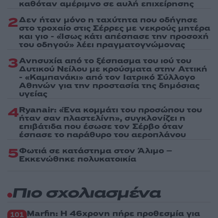
καθόταν αμέριμνο σε αυλή επιχείρησης
2
Δεν ήταν μόνο η ταχύτητα που οδήγησε
στο τροχαίο στις Σέρρες με νεκρούς μητέρα
και γιο - «Ίσως κάτι απέσπασε την προσοχή
του οδηγού» λέει πραγματογνώμονας
3
Ανησυχία από το ξέσπασμα του ιού του
Δυτικού Νείλου με κρούσματα στην Αττική
- «Καμπανάκι» από τον Ιατρικό Σύλλογο
Αθηνών για την προστασία της δημόσιας
υγείας
4
Ryanair: «Ένα κομμάτι του προσώπου του
ήταν σαν πλαστελίνη», συγκλονίζει η
επιβάτιδα που έσωσε τον Σέρβο όταν
έσπασε το παράθυρο του αεροπλάνου
5
Φωτιά σε κατάστημα στον Άλιμο –
Εκκενώθηκε πολυκατοικία
Πιο σχολιασμένα
Marfin: Η 46χρονη πήρε προθεσμία για
101