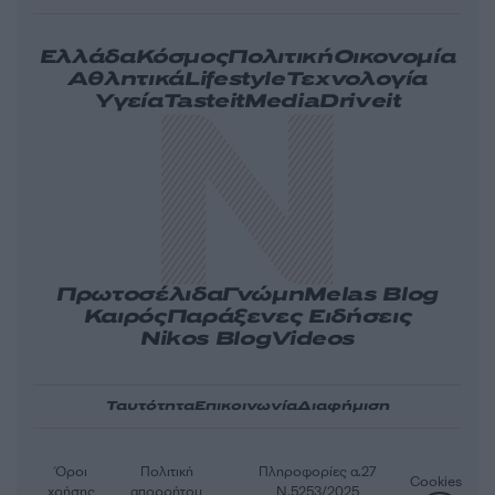
Ελλάδα
Κόσμος
Πολιτική
Οικονομία
Αθλητικά
Lifestyle
Τεχνολογία
Υγεία
Tasteit
Media
Driveit
Πρωτοσέλιδα
Γνώμη
Melas Blog
Καιρός
Παράξενες Ειδήσεις
Nikos Blog
Videos
Ταυτότητα
Επικοινωνία
Διαφήμιση
Όροι
Πολιτική
Πληροφορίες α.27
Cookies
χρήσης
απορρήτου
Ν.5253/2025