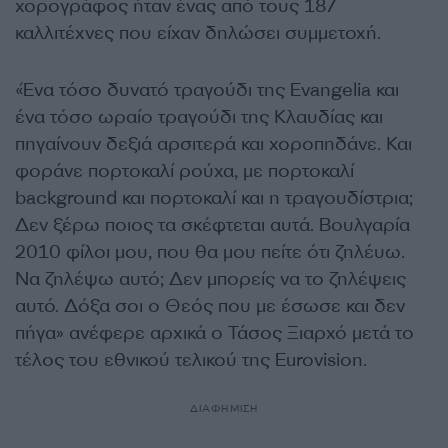
χορογράφος ήταν ένας από τους 187
καλλιτέχνες που είχαν δηλώσει συμμετοχή.
«Ένα τόσο δυνατό τραγούδι της Evangelia και
ένα τόσο ωραίο τραγούδι της Κλαυδίας και
πηγαίνουν δεξιά αρσιτερά και χοροπηδάνε. Και
φοράνε πορτοκαλί ρούχα, με πορτοκαλί
background και πορτοκαλί και η τραγουδίστρια;
Δεν ξέρω ποιος τα σκέφτεται αυτά. Βουλγαρία
2010 φίλοι μου, που θα μου πείτε ότι ζηλέυω.
Να ζηλέψω αυτό; Δεν μπορείς να το ζηλέψεις
αυτό. Δόξα σοι ο Θεός που με έσωσε και δεν
πήγα» ανέφερε αρχικά ο Τάσος Ξιαρχό μετά το
τέλος του εθνικού τελικού της Eurovision.
ΔΙΑΦΗΜΙΣΗ