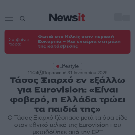
Μετάβαση
σε
o
35
περιεχόμενο
Φωτιά στο Κιλκίς στην περιοχή
Συμβαίνει
Ευκαρπία – Και εναέρια στη μάχη
τώρα:
της κατάσβεσης
Lifestyle
11:24
Παρασκευή 31 Ιανουαρίου 2025
Τάσος Ξιαρχό εν εξάλλω
για Eurovision: «Είναι
φοβερό, η Ελλάδα τρώει
τα παιδιά της»
Ο Τάσος Ξιαρχό ξέσπασε μετά τα όσα είδε
στον εθνικό τελικό της Eurovision που
μεταδόθηκε από την ΕΡΤ