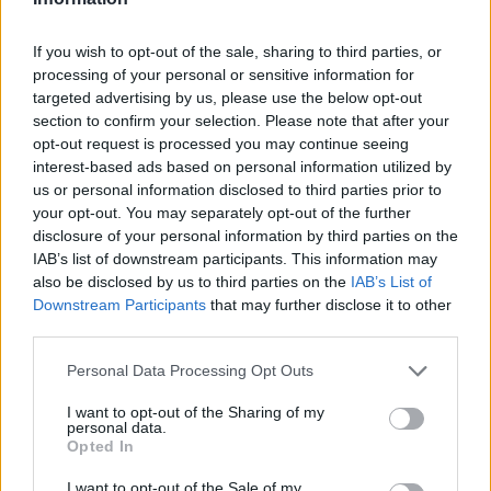
If you wish to opt-out of the sale, sharing to third parties, or
processing of your personal or sensitive information for
targeted advertising by us, please use the below opt-out
section to confirm your selection. Please note that after your
opt-out request is processed you may continue seeing
interest-based ads based on personal information utilized by
us or personal information disclosed to third parties prior to
Αν τα χάσατε
your opt-out. You may separately opt-out of the further
disclosure of your personal information by third parties on the
IAB’s list of downstream participants. This information may
also be disclosed by us to third parties on the
IAB’s List of
Downstream Participants
that may further disclose it to other
third parties.
Please note that this website/app uses one or more Google
Personal Data Processing Opt Outs
services and may gather and store information including but
not limited to your visit or usage behaviour. You may click to
I want to opt-out of the Sharing of my
personal data.
Καιρός «hot – dry – windy»
Σε 57χρονη αγνοούμ
grant or deny consent to Google and its third-party tags to
Opted In
τις επόμενες 48 ώρες:
από την Κυψέλη ανήκε
use your data for below specified purposes in below Google
Αυξημένος ο κίνδυνος
σορός που βρέθηκε σ
consent section.
I want to opt-out of the Sale of my