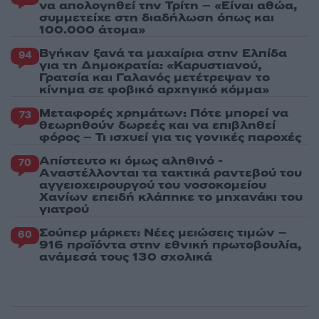
να απολογηθεί την Τρίτη – «Είναι αθώα,
συμμετείχε στη διαδήλωση όπως και
100.000 άτομα»
Βγήκαν ξανά τα μαχαίρια στην Ελπίδα
94
για τη Δημοκρατία: «Καρυστιανού,
Γρατσία και Γαλανός μετέτρεψαν το
κίνημα σε φοβικό αρχηγικό κόμμα»
Μεταφορές χρημάτων: Πότε μπορεί να
73
θεωρηθούν δωρεές και να επιβληθεί
φόρος – Τι ισχυεί για τις γονικές παροχές
Απίστευτο κι όμως αληθινό -
70
Aναστέλλονται τα τακτικά ραντεβού του
αγγειοχειρουργού του νοσοκομείου
Χανίων επειδή κλάπηκε το μηχανάκι του
γιατρού
Σούπερ μάρκετ: Νέες μειώσεις τιμών –
60
916 προϊόντα στην εθνική πρωτοβουλία,
ανάμεσά τους 130 σχολικά