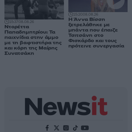
15:20
08.08.26
Η Άννα Βίσση
15:37
08.08.26
ξετρελάθηκε με
Ντορέττα
μπάντα που έπαιζε
Παπαδημητρίου: Τα
Τσιτσάνη στο
παιχνίδια στην άμμο
Φισκάρδο και τους
με τη βαφτιστήρα της
πρότεινε συνεργασία
και κόρη της Μαίρης
Συνατσάκη