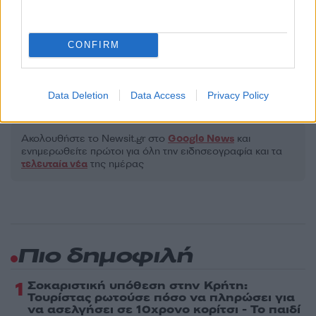
Όροι Χρήσης
. Το site προστατεύεται από reCAPTCHA, ισχύουν
Πολιτική Απορρήτου
&
Όροι Χρήσης
της Google.
CONFIRM
Lifestyle
EUROVISION
ΤΑΣΟΣ ΞΙΑΡΧΟ
Data Deletion
Data Access
Privacy Policy
Share:
Ακολουθήστε το Νewsit.gr στο
Google News
και
ενημερωθείτε πρώτοι για όλη την ειδησεογραφία και τα
τελευταία νέα
της ημέρας
Πιο δημοφιλή
1
Σοκαριστική υπόθεση στην Κρήτη:
Τουρίστας ρωτούσε πόσο να πληρώσει για
να ασελγήσει σε 10χρονο κορίτσι - Το παιδί