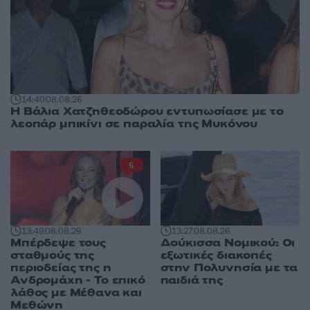
14:40
08.08.26
Η Βάλια Χατζηθεοδώρου εντυπωσίασε με το
λεοπάρ μπικίνι σε παραλία της Μυκόνου
5
13:49
08.08.26
13:27
08.08.26
Μπέρδεψε τους
Δούκισσα Νομικού: Οι
σταθμούς της
εξωτικές διακοπές
περιοδείας της η
στην Πολυνησία με τα
Ανδρομάχη - Το επικό
παιδιά της
λάθος με Μέθανα και
Μεθώνη