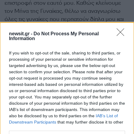
επιστροφή στον εαυτό μου. Καθώς κλείνουμε
τον Μήνα της Γυναίκας, θέλω να αναγνωρίσω
όλες τις γυναίκες που περπατούν δίπλα μου και
στη γυναίκα που με βοήθησε να μεγαλώσω,
newsit.gr -
Do Not Process My Personal
ευχαριστώ. Όλοι εσείς σε αυτό το ταξίδι- είστε
Information
πραγματικά καταπληκτικοί με πολλούς τρόπους».
If you wish to opt-out of the sale, sharing to third parties, or
ΔΙΑΦΗΜΙΣΗ
processing of your personal or sensitive information for
targeted advertising by us, please use the below opt-out
section to confirm your selection. Please note that after your
opt-out request is processed you may continue seeing
interest-based ads based on personal information utilized by
us or personal information disclosed to third parties prior to
your opt-out. You may separately opt-out of the further
disclosure of your personal information by third parties on the
IAB’s list of downstream participants. This information may
also be disclosed by us to third parties on the
IAB’s List of
Downstream Participants
that may further disclose it to other
third parties.