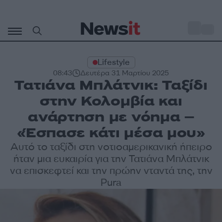
Μετάβαση
σε
o
35
περιεχόμενο
Lifestyle
08:43
Δευτέρα 31 Μαρτίου 2025
Τατιάνα Μπλάτνικ: Ταξίδι
στην Κολομβία και
ανάρτηση με νόημα –
«Έσπασε κάτι μέσα μου»
Αυτό το ταξίδι στη νοτιοαμερικανική ήπειρο
ήταν μια ευκαιρία για την Τατιάνα Μπλάτνικ
να επισκεφτεί και την πρώην νταντά της, την
Pura