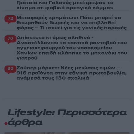
Γρατσία και Γαλανός μετέτρεψαν το
κίνημα σε φοβικό αρχηγικό κόμμα»
Μεταφορές χρημάτων: Πότε μπορεί να
72
θεωρηθούν δωρεές και να επιβληθεί
φόρος – Τι ισχυεί για τις γονικές παροχές
Απίστευτο κι όμως αληθινό -
70
Aναστέλλονται τα τακτικά ραντεβού του
αγγειοχειρουργού του νοσοκομείου
Χανίων επειδή κλάπηκε το μηχανάκι του
γιατρού
Σούπερ μάρκετ: Νέες μειώσεις τιμών –
60
916 προϊόντα στην εθνική πρωτοβουλία,
ανάμεσά τους 130 σχολικά
Lifestyle: Περισσότερα
άρθρα