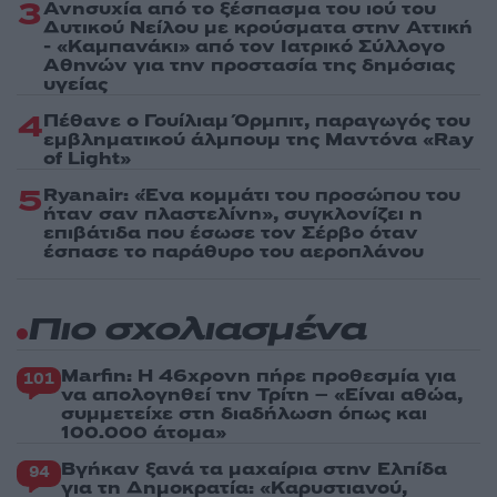
3
Ανησυχία από το ξέσπασμα του ιού του
Δυτικού Νείλου με κρούσματα στην Αττική
- «Καμπανάκι» από τον Ιατρικό Σύλλογο
Αθηνών για την προστασία της δημόσιας
υγείας
4
Πέθανε ο Γουίλιαμ Όρμπιτ, παραγωγός του
εμβληματικού άλμπουμ της Μαντόνα «Ray
of Light»
5
Ryanair: «Ένα κομμάτι του προσώπου του
ήταν σαν πλαστελίνη», συγκλονίζει η
επιβάτιδα που έσωσε τον Σέρβο όταν
έσπασε το παράθυρο του αεροπλάνου
Πιο σχολιασμένα
Marfin: Η 46χρονη πήρε προθεσμία για
101
να απολογηθεί την Τρίτη – «Είναι αθώα,
συμμετείχε στη διαδήλωση όπως και
100.000 άτομα»
Βγήκαν ξανά τα μαχαίρια στην Ελπίδα
94
για τη Δημοκρατία: «Καρυστιανού,