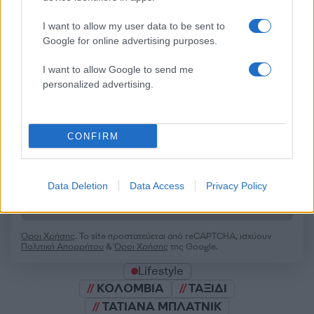
I want to allow my user data to be sent to
Google for online advertising purposes.
Σχολίασε εδώ
I want to allow Google to send me
personalized advertising.
50 /50
CONFIRM
2000 /2000
Data Deletion
Data Access
Privacy Policy
Υποβολή σχολίου
Όροι Χρήσης
. Το site προστατεύεται από reCAPTCHA, ισχύουν
Πολιτική Απορρήτου
&
Όροι Χρήσης
της Google.
Lifestyle
ΚΟΛΟΜΒΙΑ
ΤΑΞΙΔΙ
ΤΑΤΙΑΝΑ ΜΠΛΑΤΝΙΚ