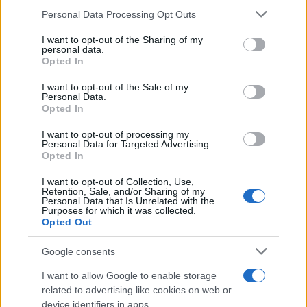
Please note that this website/app uses one or more Google
Personal Data Processing Opt Outs
Αν τα χάσατε
services and may gather and store information including but
not limited to your visit or usage behaviour. You may click to
I want to opt-out of the Sharing of my
personal data.
grant or deny consent to Google and its third-party tags to
Opted In
use your data for below specified purposes in below Google
consent section.
I want to opt-out of the Sale of my
Personal Data.
Opted In
I want to opt-out of processing my
Personal Data for Targeted Advertising.
Opted In
Καιρός «hot – dry – windy»
Σε 57χρονη αγνοούμ
I want to opt-out of Collection, Use,
τις επόμενες 48 ώρες:
από την Κυψέλη ανήκε
Retention, Sale, and/or Sharing of my
Αυξημένος ο κίνδυνος
σορός που βρέθηκε σ
Personal Data that Is Unrelated with the
φωτιάς, συναγερμός σε 6
Λυκαβηττό - Από πτώσ
Purposes for which it was collected.
περιφέρειες
θάνατός της
Opted Out
Google consents
Σχόλια
I want to allow Google to enable storage
related to advertising like cookies on web or
device identifiers in apps.