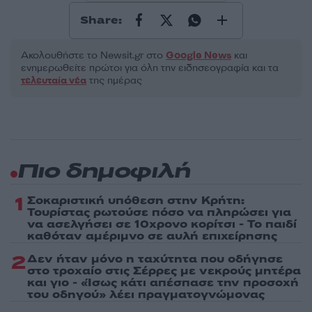
Share:
Ακολουθήστε το Νewsit.gr στο
Google News
και
ενημερωθείτε πρώτοι για όλη την ειδησεογραφία και τα
τελευταία νέα
της ημέρας
Πιο δημοφιλή
1
Σοκαριστική υπόθεση στην Κρήτη:
Τουρίστας ρωτούσε πόσο να πληρώσει για
να ασελγήσει σε 10χρονο κορίτσι - Το παιδί
καθόταν αμέριμνο σε αυλή επιχείρησης
2
Δεν ήταν μόνο η ταχύτητα που οδήγησε
στο τροχαίο στις Σέρρες με νεκρούς μητέρα
και γιο - «Ίσως κάτι απέσπασε την προσοχή
του οδηγού» λέει πραγματογνώμονας