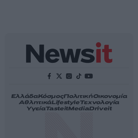
Ελλάδα
Κόσμος
Πολιτική
Οικονομία
Αθλητικά
Lifestyle
Τεχνολογία
Υγεία
Tasteit
Media
Driveit