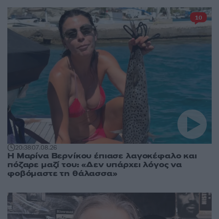
10
20:38
07.08.26
Η Μαρίνα Βερνίκου έπιασε λαγοκέφαλο και
πόζαρε μαζί του: «Δεν υπάρχει λόγος να
φοβόμαστε τη θάλασσα»