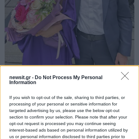
newsit.gr -
Do Not Process My Personal
«
Την ώρα που είδα τη Λυδία να φορά την
Information
τήβεννο και να παραλαμβάνει το πτυχίο της μέσα
στο Madison Square Garden, ένιωσα ένα
If you wish to opt-out of the sale, sharing to third parties, or
processing of your personal or sensitive information for
πρωτόγνωρο συναίσθημα συγκίνησης
»…
targeted advertising by us, please use the below opt-out
section to confirm your selection. Please note that after your
Διαβάστε εδώ όλα όσα έγραψε η Τατιάνα
opt-out request is processed you may continue seeing
interest-based ads based on personal information utilized by
Στεφανίδου
us or personal information disclosed to third parties prior to