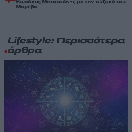
Κυριάκος Μητσοτάκης με την σύζυγό του
Μαρέβα
Lifestyle: Περισσότερα
άρθρα