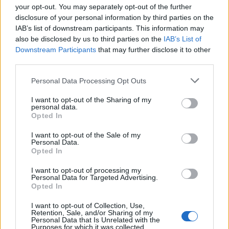
your opt-out. You may separately opt-out of the further
ΔΙΑΦΗΜΙΣΗ
disclosure of your personal information by third parties on the
IAB’s list of downstream participants. This information may
also be disclosed by us to third parties on the
IAB’s List of
Downstream Participants
that may further disclose it to other
third parties.
Please note that this website/app uses one or more Google
Personal Data Processing Opt Outs
services and may gather and store information including but
not limited to your visit or usage behaviour. You may click to
I want to opt-out of the Sharing of my
personal data.
grant or deny consent to Google and its third-party tags to
Opted In
use your data for below specified purposes in below Google
consent section.
I want to opt-out of the Sale of my
Personal Data.
Opted In
Αν τα χάσατε
I want to opt-out of processing my
Personal Data for Targeted Advertising.
Opted In
I want to opt-out of Collection, Use,
Retention, Sale, and/or Sharing of my
Personal Data that Is Unrelated with the
Purposes for which it was collected.