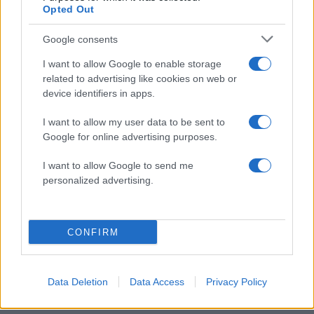
Opted Out
Google consents
Ίση με 6 βόμβες Χιροσίμα η
«Ψήνονται» στα 40άρ
I want to allow Google to enable storage
ενέργεια που
δυτική και βόρεια Ελλά
related to advertising like cookies on web or
απελευθερώθηκε από τη
Ενισχυμένα μελτέμια έ
device identifiers in apps.
mega fire σε Αττική και
μποφόρ στο Αιγαίο μέ
Βοιωτία - Πώς κάηκε μέσα
Δεκαπενταύγουστ
I want to allow my user data to be sent to
σε 2 βράδια το 55% της
Google for online advertising purposes.
έκτασης
Lifestyle
I want to allow Google to send me
ΝΙΚΟΣ ΕΥΑΓΓΕΛΑΤΟΣ
personalized advertising.
ΤΑΤΙΑΝΑ ΣΤΕΦΑΝΙΔΟΥ
Share:
CONFIRM
Ακολουθήστε το Νewsit.gr στο
Google News
και
ενημερωθείτε πρώτοι για όλη την ειδησεογραφία και τα
Data Deletion
Data Access
Privacy Policy
τελευταία νέα
της ημέρας