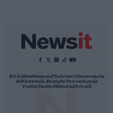
Ελλάδα
Κόσμος
Πολιτική
Οικονομία
Αθλητικά
Lifestyle
Τεχνολογία
Υγεία
Tasteit
Media
Driveit