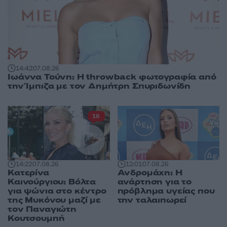
14:42
07.08.26
Ιωάννα Τούνη: Η throwback φωτογραφία από
την Ίμπιζα με τον Δημήτρη Σπυριδωνίδη
16
14:22
07.08.26
12:01
07.08.26
Κατερίνα
Ανδρομάχη: Η
Καινούργιου: Βόλτα
ανάρτηση για το
για ψώνια στο κέντρο
πρόβλημα υγείας που
της Μυκόνου μαζί με
την ταλαιπωρεί
τον Παναγιώτη
Κουτσουμπή