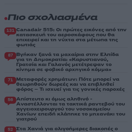
Πιο σχολιασμένα
Canadair 515: Οι πρώτες εικόνες από την
131
κατασκευή του αεροσκάφους που θα
επιχειρεί και τη νύχτα στα μέτωπα της
φωτιάς
Βγήκαν ξανά τα μαχαίρια στην Ελπίδα
87
για τη Δημοκρατία: «Καρυστιανού,
Γρατσία και Γαλανός μετέτρεψαν το
κίνημα σε φοβικό αρχηγικό κόμμα»
Μεταφορές χρημάτων: Πότε μπορεί να
71
θεωρηθούν δωρεές και να επιβληθεί
φόρος – Τι ισχυεί για τις γονικές παροχές
Απίστευτο κι όμως αληθινό -
56
Aναστέλλονται τα τακτικά ραντεβού του
αγγειοχειρουργού του νοσοκομείου
Χανίων επειδή κλάπηκε το μηχανάκι του
γιατρού
Στα Χανιά για ολιγοήμερες διακοπές ο
52