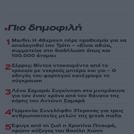
Πιο δημοφιλή
1
Marfin: Η 46χρονη πήρε προθεσμία για να
απολογηθεί την Τρίτη – «Είναι αθώα,
συμμετείχε στη διαδήλωση όπως και
100.000 άτομα»
2
Σέρρες: Βίντεο ντοκουμέντο από το
τροχαίο με νεκρούς μητέρα και γιο – Ο
οδηγός του φορτηγού κατέγραψε τη
σύγκρουση
3
Λένα Σαμαρά: Συγκίνηση στο μνημόσυνο
για τον έναν χρόνο από τον θάνατο της
κόρης του Αντώνη Σαμαρά
4
Γερμανία: Συνελήφθη 31χρονος για τρεις
ανθρωποκτονίες μελών της greek mafia
5
Έφυγε από τη ζωή η Χριστίνα Πιτουρά,
πρώην σύζυγος του Βασίλη Χιώτη