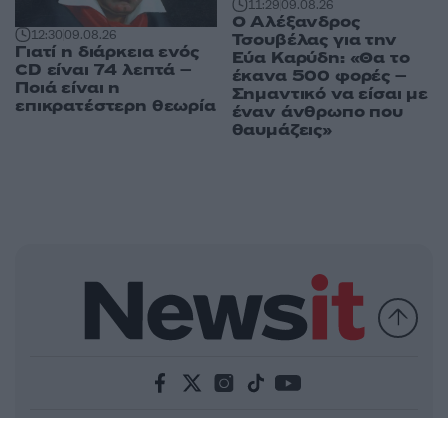
11:29
09.08.26
Ο Αλέξανδρος
12:30
09.08.26
Τσουβέλας για την
Γιατί η διάρκεια ενός
Εύα Καρύδη: «Θα το
CD είναι 74 λεπτά –
έκανα 500 φορές –
Ποιά είναι η
Σημαντικό να είσαι με
επικρατέστερη θεωρία
έναν άνθρωπο που
θαυμάζεις»