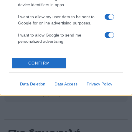
device identifiers in apps.
2000 /2000
I want to allow my user data to be sent to
Υποβολή σχολίου
Google for online advertising purposes.
I want to allow Google to send me
Όροι Χρήσης
. Το site προστατεύεται από reCAPTCHA, ισχύουν
Πολιτική Απορρήτου
&
Όροι Χρήσης
της Google.
personalized advertising.
Lifestyle
ΘΟΔΩΡΗΣ ΑΘΕΡΙΔΗΣ
CONFIRM
Share:
Ακολουθήστε το Νewsit.gr στο
Google News
και
Data Deletion
Data Access
Privacy Policy
ενημερωθείτε πρώτοι για όλη την ειδησεογραφία και τα
τελευταία νέα
της ημέρας