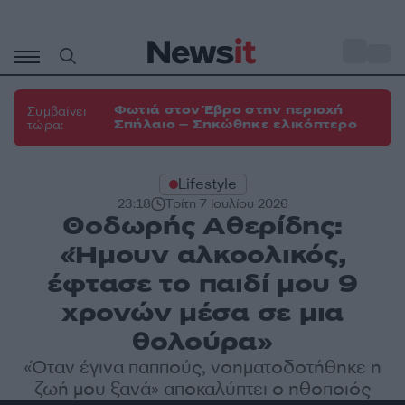
Μετάβαση
σε
o
33
περιεχόμενο
Φωτιά στον Έβρο στην περιοχή
Συμβαίνει
Σπήλαιο – Σηκώθηκε ελικόπτερο
τώρα:
Lifestyle
23:18
Τρίτη 7 Ιουλίου 2026
Θοδωρής Αθερίδης:
«Ήμουν αλκοολικός,
έφτασε το παιδί μου 9
χρονών μέσα σε μια
θολούρα»
«Όταν έγινα παππούς, νοηματοδοτήθηκε η
ζωή μου ξανά» αποκαλύπτει ο ηθοποιός