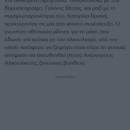
την ανθισμένη αμυγδαλιά” συναντήθηκε με τον
δημοσιογράφο, Γιάννης Βίτσας, και μαζί με τη
συμπρωταγωνίστριά του, Κατερίνα Βρανά,
προχώρησαν σε μία από κοινού συνέντευξη. Ο
γνωστός ηθοποιός μίλησε για τη μάχη που
έδωσε επί χρόνια με τον αλκοολισμό, από τον
οποίο κατάφερε να ξεφύγει όταν πήρε τη γενναία
απόφαση να απευθυνθεί στους Ανώνυμους
Αλκοολικούς, ζητώντας βοήθεια.
ΔΙΑΦΗΜΙΣΗ