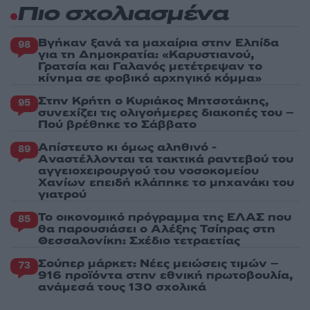
Πιο σχολιασμένα
Βγήκαν ξανά τα μαχαίρια στην Ελπίδα
98
για τη Δημοκρατία: «Καρυστιανού,
Γρατσία και Γαλανός μετέτρεψαν το
κίνημα σε φοβικό αρχηγικό κόμμα»
Στην Κρήτη ο Κυριάκος Μητσοτάκης,
95
συνεχίζει τις ολιγοήμερες διακοπές του –
Πού βρέθηκε το Σάββατο
Απίστευτο κι όμως αληθινό -
89
Aναστέλλονται τα τακτικά ραντεβού του
αγγειοχειρουργού του νοσοκομείου
Χανίων επειδή κλάπηκε το μηχανάκι του
γιατρού
Το οικονομικό πρόγραμμα της ΕΛΑΣ που
85
θα παρουσιάσει ο Αλέξης Τσίπρας στη
Θεσσαλονίκη: Σχέδιο τετραετίας
Σούπερ μάρκετ: Νέες μειώσεις τιμών –
73
916 προϊόντα στην εθνική πρωτοβουλία,
ανάμεσά τους 130 σχολικά