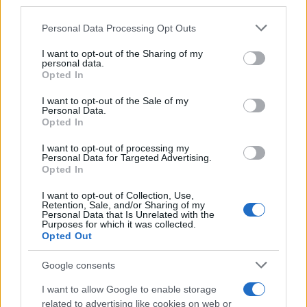
third parties.
Please note that this website/app uses one or more Google
Personal Data Processing Opt Outs
Νέο βίντεο με τον
Μετέτρεψαν το
services and may gather and store information including but
Μοτζτάμπα Χαμενεΐ ενώ
Σαρακήνικο της Μήλου
not limited to your visit or usage behaviour. You may click to
I want to opt-out of the Sharing of my
φουντώνουν οι φήμες για
ελικοδρόμιο – «Πάρκα
personal data.
grant or deny consent to Google and its third-party tags to
το αν βρίσκεται στη ζωή
το ελικόπτερο τους γι
Opted In
κάνουν μπάνιο
use your data for below specified purposes in below Google
consent section.
I want to opt-out of the Sale of my
Personal Data.
Opted In
Σχόλια
I want to opt-out of processing my
Personal Data for Targeted Advertising.
Opted In
I want to opt-out of Collection, Use,
Σχολίασε εδώ
Retention, Sale, and/or Sharing of my
Personal Data that Is Unrelated with the
Purposes for which it was collected.
Opted Out
50 /50
Google consents
I want to allow Google to enable storage
related to advertising like cookies on web or