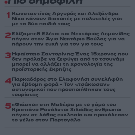
Πιο δημοφιλή
1
Κωνσταντίνος Αργυρός και Αλεξάνδρα
Νίκα κάνουν διακοπές με πολυτελές γιοτ
με τα δύο παιδιά τους
2
Ελίζαμπεθ Ελέτσι και Νεκτάριος Λεμονίδης
πήγαν στον Άγιο Νεκτάριο Βούλας για να
πάρουν την ευχή για τον γιο τους
3
Ηφαίστειο Σαντορίνης: Ένας 15χρονος που
δεν πρόλαβε να ξεφύγει από το τσουνάμι
μπορεί να αλλάξει τη χρονολογία της
προϊστορικής έκρηξης
4
Παρκαδόρος στο Ελαφονήσι συνελήφθη
για έβδομη φορά - Τον «τσάκωσαν»
αστυνομικοί που προσποιήθηκαν τους
τουρίστες
5
«Φιάσκο» στη Μαδέιρα με το γάμο του
Κριστιάνο Ρονάλντο: Χιλιάδες άνθρωποι
πήγαν σε λάθος εκκλησία και προκάλεσαν
το γέλιο στον Πορτογάλο