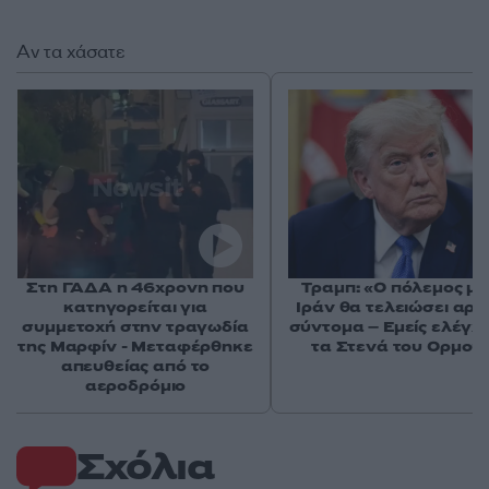
Αν τα χάσατε
Στη ΓΑΔΑ η 46χρονη που
Τραμπ: «Ο πόλεμος με
κατηγορείται για
Ιράν θα τελειώσει αρκ
συμμετοχή στην τραγωδία
σύντομα – Εμείς ελέγχ
της Μαρφίν - Μεταφέρθηκε
τα Στενά του Ορμού
απευθείας από το
αεροδρόμιο
Σχόλια