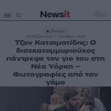
Μετάβαση
σε
o
27
περιεχόμενο
Lifestyle
16:28
Δευτέρα 7 Οκτωβρίου 2024
Τζον Κατσιματίδης: Ο
δισεκατομμυριούχος
πάντρεψε τον γιο του στη
Νέα Υόρκη –
Φωτογραφίες από τον
γάμο