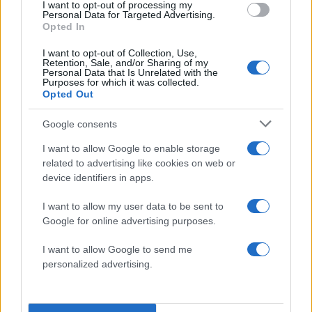
I want to opt-out of processing my
Personal Data for Targeted Advertising.
Opted In
I want to opt-out of Collection, Use,
Retention, Sale, and/or Sharing of my
Personal Data that Is Unrelated with the
Purposes for which it was collected.
Opted Out
Google consents
Στον ίδιο ναό της Αγίας Τριάδας είχε παντρευτεί
I want to allow Google to enable storage
related to advertising like cookies on web or
πριν από 36 χρόνια ο Τζον Κασιματίδης τη
device identifiers in apps.
σύζυγό του, Μάργκο. Ο γάμος έγινε σε στενό
κύκλο, καθώς πριν λίγες ημέρες η οικογένεια
I want to allow my user data to be sent to
Google for online advertising purposes.
επέλεξε να κάνει μια ανοιχτή δεξίωση για το
γεγονός. Ανάμεσα στους καλεσμένους ήταν οι
I want to allow Google to send me
επιχειρηματίες Μάικλ Ψαρρός και Γιάννης
personalized advertising.
Παγιάβλας, καθώς και ο γιατρός Πήτερ Μίχαλος.