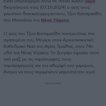
Έναν υπέρλαμπρο αλλά σε στενό κύκλο
γάμο
διοργάνωσε χτες (07.10.2024) ο γιος τους
γνωστού δισεκατομμυριουχου, Τζον Κατσιματίδη,
στο Μανχάταν της
Νέας Υόρκης
.
O γιος του Τζον Κατσιματίδη παντρεύτηκε την
αγαπημένη του, Μέγκαν στον Αρχιεπισκοπικό
Kαθεδρικό Ναό της Αγίας Τριάδας, στην 74η
οδό της Νέας Υόρκης. Το ζευγάρι έφτασε στον
ναό μαζί, με τις παράνυμφες, τους
παραγαμπρούς και την αδερφή του γαμπρού,
Άντρια να τους περιμένουν μπροστά στο ιερό.
ΔΙΑΦΗΜΙΣΗ