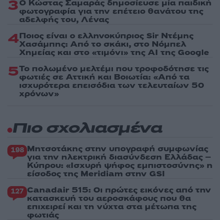
3
Ο Κώστας Σαμαράς δημοσίευσε μία παιδική
φωτογραφία για την επέτειο θανάτου της
αδελφής του, Λένας
4
Ποιος είναι ο ελληνοκύπριος Sir Ντέμης
Χασάμπης: Από το σκάκι, στο Νόμπελ
Χημείας και στο «τιμόνι» της AI της Google
5
Το πολωμένο μελτέμι που τροφοδότησε τις
φωτιές σε Αττική και Βοιωτία: «Από τα
ισχυρότερα επεισόδια των τελευταίων 50
χρόνων»
Πιο σχολιασμένα
Μητσοτάκης στην υπογραφή συμφωνίας
198
για την ηλεκτρική διασύνδεση Ελλάδας –
Κύπρου: «Ισχυρή ψήφος εμπιστοσύνης» η
είσοδος της Meridiam στην GSI
Canadair 515: Οι πρώτες εικόνες από την
127
κατασκευή του αεροσκάφους που θα
επιχειρεί και τη νύχτα στα μέτωπα της
φωτιάς