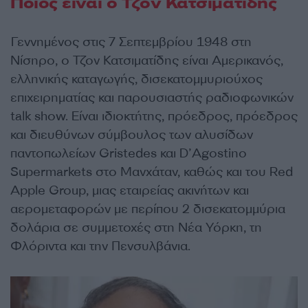
Ποιος είναι ο Τζον Κατσιματίδης
Γεννημένος στις 7 Σεπτεμβρίου 1948 στη
Νίσηρο, ο Τζον Κατσιματίδης είναι Αμερικανός,
ελληνικής καταγωγής, δισεκατομμυριούχος
επιχειρηματίας και παρουσιαστής ραδιοφωνικών
talk show. Είναι ιδιοκτήτης, πρόεδρος, πρόεδρος
και διευθύνων σύμβουλος των αλυσίδων
παντοπωλείων Gristedes και D’Agostino
Supermarkets στο Μανχάταν, καθώς και του Red
Apple Group, μιας εταιρείας ακινήτων και
αερομεταφορών με περίπου 2 δισεκατομμύρια
δολάρια σε συμμετοχές στη Νέα Υόρκη, τη
Φλόριντα και την Πενσυλβάνια.