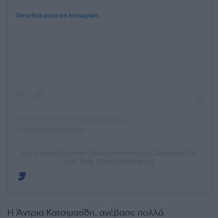
View this post on Instagram
A post shared by Greek Orthodox Archdiocesan Cathedral of the
Holy Trinity (@archcathedralnyc)
Η Άντρια Κατσιματίδη, ανέβασε πολλά