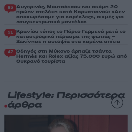
Αυγερινός, Μουτσάτσου και ακόμη 20
85
πρώην στελέχη κατά Καρυστιανού: «Δεν
αποχωρήσαμε για καρέκλες», αιχμές για
«συγκεντρωτικό μοντέλο»
Κρανίου τόπος το Πόρτο Γερμενό μετά το
51
καταστροφικό πέρασμα της φωτιάς –
Ξεκίνησε η αυτοψία στα καμένα σπίτια
Οδηγός στη Μύκονο άρπαξε τσάντα
47
Hermès και Rolex αξίας 75.000 ευρώ από
Ουκρανό τουρίστα
Lifestyle: Περισσότερα
άρθρα