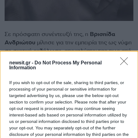
Σε πρόσφατη συνέντευξή της, η
Βρισηίδα
Ανδριώτου
μίλησε για την εμπειρία της ως νύφη
σε σχετική εκδήλωση, αποκαλύπτοντας πως από
μικρή ήθελε να παντρευτεί στην εκκλησία.
newsit.gr -
Do Not Process My Personal
Information
Επιπλέον, για τα χαρακτηριστικά που πρέπει να
If you wish to opt-out of the sale, sharing to third parties, or
έχει ένας άνδρας για να σταθεί δίπλα της,
processing of your personal or sensitive information for
σημείωσε ότι
το πιο σημαντικό είναι ο
targeted advertising by us, please use the below opt-out
αμοιβαίος έρωτας και δεν τη νοιάζει η
section to confirm your selection. Please note that after your
opt-out request is processed you may continue seeing
διαφορά ηλικίας
.
interest-based ads based on personal information utilized by
ΔΙΑΦΗΜΙΣΗ
us or personal information disclosed to third parties prior to
your opt-out. You may separately opt-out of the further
disclosure of your personal information by third parties on the