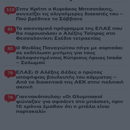
Στην Κρήτη ο Κυριάκος Μητσοτάκης,
119
συνεχίζει τις ολιγοήμερες διακοπές του –
Πού βρέθηκε το Σάββατο
Το οικονομικό πρόγραμμα της ΕΛΑΣ που
91
θα παρουσιάσει ο Αλέξης Τσίπρας στη
Θεσσαλονίκη: Σχέδιο τετραετίας
Ο Φειδίας Παναγιώτου πήγε με σορτσάκι
80
σε εκδήλωση μνήμης για τους
δολοφονημένους Κύπριους ήρωες Ισαάκ
– Σολωμού
ΕΛΑΣ: Ο Αλέξης Δέδες ο πρώτος
79
υποψήφιος βουλευτής του κόμματος –
Από τα διοικητικά της ΑΕΚ στην πολιτική
σκηνή
Γιαννακόπουλος: «Οι Ολυμπιακοί
78
φώναζαν για οφσάιντ στο μπάσκετ, πριν
10 χρόνια έμαθαν ότι η μπάλα είναι
πορτοκαλί»