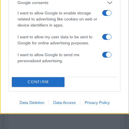
Google consents
Φωτιά στον Κουβαρά
Η Μαρία Καρυστιαν
Αττικής: Μήνυμα του 112
απαντά για τις μαζικ
I want to allow Google to enable storage
για εκκένωση του Αγίου
αποχωρήσεις: Είχαμ
related to advertising like cookies on web or
Στυλιανού προς Καλύβια –
αντιληφθεί το παρακίν
device identifiers in apps.
Διακοπή κυκλοφορίας στη
ο Θανάσης Αυγερινός 
Λεωφόρο Λαυρίου
προσέγγισε
I want to allow my user data to be sent to
Google for online advertising purposes.
Σχόλια
I want to allow Google to send me
personalized advertising.
CONFIRM
Σχολίασε εδώ
50 /50
Data Deletion
Data Access
Privacy Policy