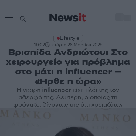
Μετάβαση
σε
o
29
περιεχόμενο
Lifestyle
19:02
Τετάρτη 26 Μαρτίου 2025
Βρισηίδα Ανδριώτου: Στο
χειρουργείο για πρόβλημα
στο μάτι η influencer –
«Ήρθε η ώρα»
Η νεαρή influencer είχε πλάι της τον
αδερφό της, Λευτέρη, ο οποίος τη
φρόντιζε, δίνοντάς της ό,τι χρειαζόταν