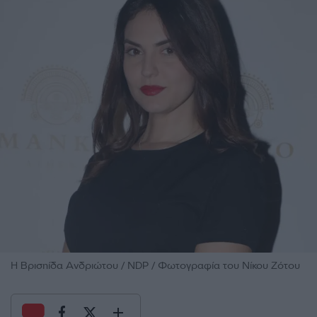
Η Βρισηίδα Ανδριώτου / NDP / Φωτογραφία του Νίκου Ζότου