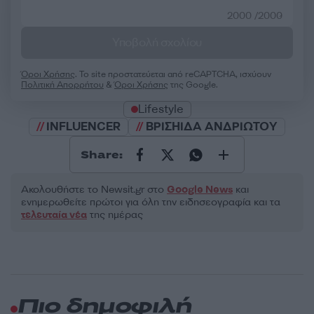
2000 /2000
Υποβολή σχολίου
Όροι Χρήσης
. Το site προστατεύεται από reCAPTCHA, ισχύουν
Πολιτική Απορρήτου
&
Όροι Χρήσης
της Google.
Lifestyle
INFLUENCER
ΒΡΙΣΗΙΔΑ ΑΝΔΡΙΩΤΟΥ
Share:
Ακολουθήστε το Νewsit.gr στο
Google News
και
ενημερωθείτε πρώτοι για όλη την ειδησεογραφία και τα
τελευταία νέα
της ημέρας
Πιο δημοφιλή