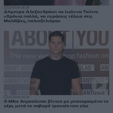
22:53
09.08.26
Δήμητρα Αλεξανδράκη σε Ιωάννα Τούνη:
«Χρόνια πολλά, να περάσεις τέλεια στις
Μαλδίβες, παλιοζηλιάρα»
22:28
09.08.26
O Mike δημοσίευσε βίντεο με μπαταρισμένο το
χέρι, μετά το σοβαρό τροχαίο που είχε