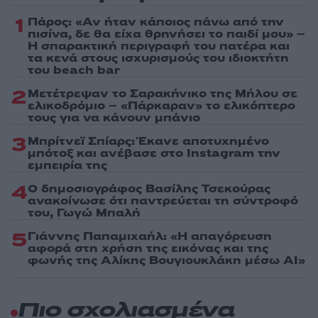
1
Πάρος: «Αν ήταν κάποιος πάνω από την
πισίνα, δε θα είχα θρηνήσει το παιδί μου» –
Η σπαρακτική περιγραφή του πατέρα και
τα κενά στους ισχυρισμούς του ιδιοκτήτη
του beach bar
2
Μετέτρεψαν το Σαρακήνικο της Μήλου σε
ελικοδρόμιο – «Πάρκαραν» το ελικόπτερο
τους για να κάνουν μπάνιο
3
Μπρίτνεϊ Σπίαρς: Έκανε αποτυχημένο
μπότοξ και ανέβασε στο Instagram την
εμπειρία της
4
Ο δημοσιογράφος Βασίλης Τσεκούρας
ανακοίνωσε ότι παντρεύεται τη σύντροφό
του, Γωγώ Μπαλή
5
Γιάννης Παπαμιχαήλ: «Η απαγόρευση
αφορά στη χρήση της εικόνας και της
φωνής της Αλίκης Βουγιουκλάκη μέσω AI»
Πιο σχολιασμένα