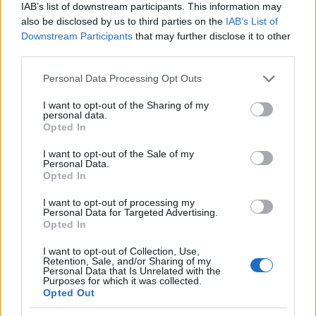
IAB’s list of downstream participants. This information may
also be disclosed by us to third parties on the
IAB’s List of
Downstream Participants
that may further disclose it to other
third parties.
Please note that this website/app uses one or more Google
Personal Data Processing Opt Outs
services and may gather and store information including but
not limited to your visit or usage behaviour. You may click to
I want to opt-out of the Sharing of my
personal data.
grant or deny consent to Google and its third-party tags to
Opted In
use your data for below specified purposes in below Google
consent section.
I want to opt-out of the Sale of my
Personal Data.
Αν τα χάσατε
Opted In
I want to opt-out of processing my
Personal Data for Targeted Advertising.
Opted In
I want to opt-out of Collection, Use,
Retention, Sale, and/or Sharing of my
Personal Data that Is Unrelated with the
Purposes for which it was collected.
Opted Out