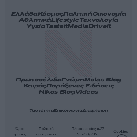
Ελλάδα
Κόσμος
Πολιτική
Οικονομία
Αθλητικά
Lifestyle
Τεχνολογία
Υγεία
Tasteit
Media
Driveit
Πρωτοσέλιδα
Γνώμη
Melas Blog
Καιρός
Παράξενες Ειδήσεις
Nikos Blog
Videos
Ταυτότητα
Επικοινωνία
Διαφήμιση
Όροι
Πολιτική
Πληροφορίες α.27
Cookies
χρήσης
απορρήτου
Ν.5253/2025