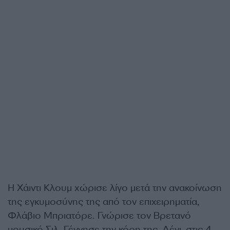
H Χάιντι Κλουμ χώρισε λίγο μετά την ανακοίνωση
της εγκυμοσύνης της από τον επιχειρηματία,
Φλάβιο Μπριατόρε. Γνώρισε τον Βρετανό
μουσικό Σιλ. Γέννησε την κόρη της, Λένι, στις 4