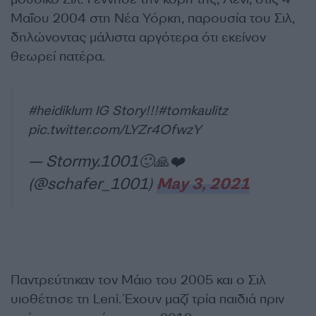
Μαΐου 2004 στη Νέα Υόρκη, παρουσία του Σιλ,
δηλώνοντας μάλιστα αργότερα ότι εκείνον
θεωρεί πατέρα.
#heidiklum
IG Story!!!
#tomkaulitz
pic.twitter.com/LYZr4OfwzY
— Stormy.1001🙂🙏❤️
(@schafer_1001)
May 3, 2021
Παντρεύτηκαν τον Μάιο του 2005 και ο Σιλ
υιοθέτησε τη Leni. Έχουν μαζί τρία παιδιά πριν