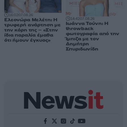
16:02
07.08.26
14:42
07.08.26
Ελεονώρα Μελέτη: Η
Ιωάννα Τούνη: Η
τρυφερή ανάρτηση με
throwback
την κόρη της – «Στην
φωτογραφία από την
ίδια παραλία έμαθα
Ίμπιζα με τον
ότι ήμουν έγκυος»
Δημήτρη
Σπυριδωνίδη