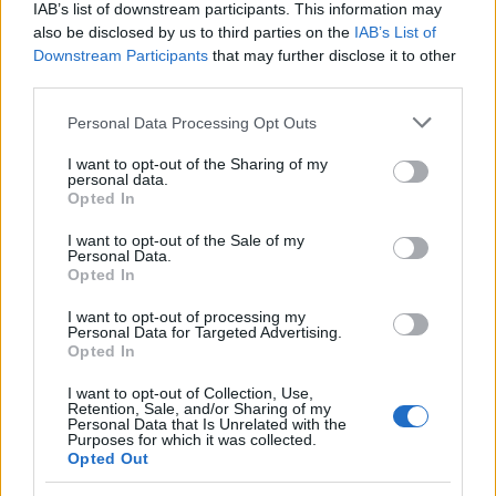
IAB’s list of downstream participants. This information may
also be disclosed by us to third parties on the
IAB’s List of
Downstream Participants
that may further disclose it to other
third parties.
Please note that this website/app uses one or more Google
Personal Data Processing Opt Outs
services and may gather and store information including but
not limited to your visit or usage behaviour. You may click to
I want to opt-out of the Sharing of my
personal data.
grant or deny consent to Google and its third-party tags to
Opted In
use your data for below specified purposes in below Google
Marfin: «Δεν υπάρχει
Μυστράς: Με ψυχολογ
consent section.
ταυτοποίηση» λέει ο
προβλήματα ο 55χρο
I want to opt-out of the Sale of my
Personal Data.
δικηγόρος της 46χρονης –
που έκρυψε τον νεκ
Opted In
Η ξανθιά κοτσίδα και η
πατέρα του σε καταψ
εξέταση του 2022 για την
– «Δεν είπε ποτέ ότι 
I want to opt-out of processing my
ίδια υπόθεση
έκανε για τα χρήματ
Personal Data for Targeted Advertising.
Opted In
Σχόλια
I want to opt-out of Collection, Use,
Retention, Sale, and/or Sharing of my
Personal Data that Is Unrelated with the
Purposes for which it was collected.
Opted Out