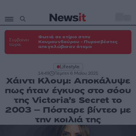
Μετάβαση
σε
o
31
περιεχόμενο
Φωτιά σε κτίριο στην
Συμβαίνει
Κουμουνδούρου - Πυροσβέστες
τώρα:
απεγκλώβισαν άτομο
Lifestyle
14:49
Πέμπτη 6 Μαΐου 2021
Χάιντι Κλουμ: Αποκάλυψε
πως ήταν έγκυος στο σόου
της Victoria’s Secret το
2003 – Πόσταρε βίντεο με
την κοιλιά της