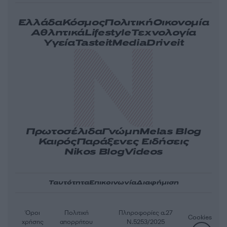
Ελλάδα
Κόσμος
Πολιτική
Οικονομία
Αθλητικά
Lifestyle
Τεχνολογία
Υγεία
Tasteit
Media
Driveit
Πρωτοσέλιδα
Γνώμη
Melas Blog
Καιρός
Παράξενες Ειδήσεις
Nikos Blog
Videos
Ταυτότητα
Επικοινωνία
Διαφήμιση
Όροι
Πολιτική
Πληροφορίες α.27
Cookies
χρήσης
απορρήτου
Ν.5253/2025