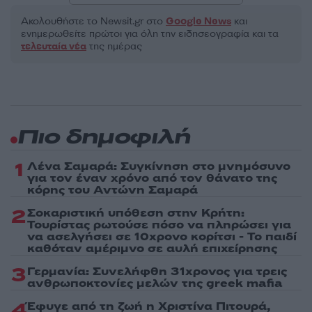
Ακολουθήστε το Νewsit.gr στο
Google News
και
ενημερωθείτε πρώτοι για όλη την ειδησεογραφία και τα
τελευταία νέα
της ημέρας
Πιο δημοφιλή
1
Λένα Σαμαρά: Συγκίνηση στο μνημόσυνο
για τον έναν χρόνο από τον θάνατο της
κόρης του Αντώνη Σαμαρά
2
Σοκαριστική υπόθεση στην Κρήτη:
Τουρίστας ρωτούσε πόσο να πληρώσει για
να ασελγήσει σε 10χρονο κορίτσι - Το παιδί
καθόταν αμέριμνο σε αυλή επιχείρησης
3
Γερμανία: Συνελήφθη 31χρονος για τρεις
ανθρωποκτονίες μελών της greek mafia
4
Έφυγε από τη ζωή η Χριστίνα Πιτουρά,