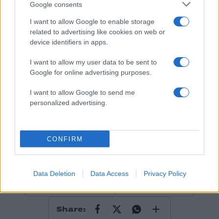
Google consents
Σχολίασε εδώ
I want to allow Google to enable storage
related to advertising like cookies on web or
50 /50
device identifiers in apps.
I want to allow my user data to be sent to
Google for online advertising purposes.
I want to allow Google to send me
2000 /2000
personalized advertising.
Υποβολή σχολίου
CONFIRM
Όροι Χρήσης
. Το site προστατεύεται από reCAPTCHA, ισχύουν
Πολιτική Απορρήτου
&
Όροι Χρήσης
της Google.
Lifestyle
Data Deletion
Data Access
Privacy Policy
VICTORIA SECRET
ΕΓΚΥΟΣ
ΣΟΥΠΕΡ ΜΟΝΤΕΛ
ΧΑΙΝΤΙ ΚΛΟΥΜ
Share: