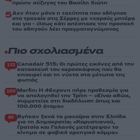
πρώην σύζυγος του Βασίλη Χιώτη
5
Δεν ήταν μόνο η ταχύτητα που οδήγησε
στο τροχαίο στις Σέρρες με νεκρούς μητέρα
και γιο - «Ίσως κάτι απέσπασε την προσοχή
του οδηγού» λέει πραγματογνώμονας
Πιο σχολιασμένα
Canadair 515: Οι πρώτες εικόνες από την
132
κατασκευή του αεροσκάφους που θα
επιχειρεί και τη νύχτα στα μέτωπα της
φωτιάς
Marfin: Η 46χρονη πήρε προθεσμία για
100
να απολογηθεί την Τρίτη – «Είναι αθώα,
συμμετείχε στη διαδήλωση όπως και
100.000 άτομα»
Βγήκαν ξανά τα μαχαίρια στην Ελπίδα
90
για τη Δημοκρατία: «Καρυστιανού,
Γρατσία και Γαλανός μετέτρεψαν το
κίνημα σε φοβικό αρχηγικό κόμμα»