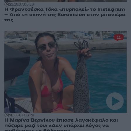
21:18
07.08.26
Η Φραντσέσκα Τόκα «πυρπολεί» το Instagram
– Από τη σκηνή της Eurovision στην μπανιέρα
της
11
20:38
07.08.26
Η Μαρίνα Βερνίκου έπιασε λαγοκέφαλο και
πόζαρε μαζί του: «Δεν υπάρχει λόγος να
φοβόμαστε τη θάλασσα»