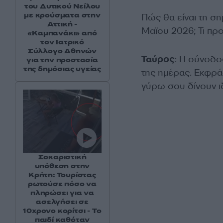
του Δυτικού Νείλου
με κρούσματα στην
Πώς θα είναι τη ση
Αττική -
Μαϊου 2026; Τι πρ
«Καμπανάκι» από
τον Ιατρικό
Σύλλογο Αθηνών
Ταύρος
: Η σύνοδο
για την προστασία
της δημόσιας υγείας
της ημέρας. Εκφράζ
γύρω σου δίνουν ιδ
Σοκαριστική
υπόθεση στην
Κρήτη: Τουρίστας
ρωτούσε πόσο να
πληρώσει για να
ασελγήσει σε
10χρονο κορίτσι - Το
παιδί καθόταν