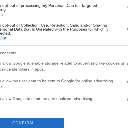
to opt-out of processing my Personal Data for Targeted
ing.
In
o opt-out of Collection, Use, Retention, Sale, and/or Sharing
ersonal Data that Is Unrelated with the Purposes for which it
lected.
Out
consents
ι, οι ομάδες και τα μελλοντικά σου σχέδια βρίσκονται
ήτηση ή μια νέα πληροφορία σου δίνει έμπνευση και
o allow Google to enable storage related to advertising like cookies on
evice identifiers in apps.
σεις τους στόχους σου.
o allow my user data to be sent to Google for online advertising
λλους αποδεικνύεται ιδιαίτερα ωφέλιμη. Μπορεί να
s.
α ή να νιώσεις πως ανήκεις σε ένα υποστηρικτικό
to allow Google to send me personalized advertising.
α ευνοεί τη δικτύωση, τις νέες ιδέες και την προώθ
ν.
CONFIRM
αι οι επαγγελματικοί σου στόχοι φωτίζονται σήμερα. 