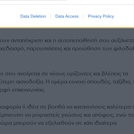
σε βοηθούν να σκεφτείς καθαρά και να πάρεις σημαν
σεις με ανωτέρους ή συνεργάτες μπορεί να αποδει
Data Deletion
Data Access
Privacy Policy
ν εξέλιξή σου.
ουν ανταπόκριση και η αυτοπεποίθησή σου αυξάνεται.
α σχεδιασμό, παρουσιάσεις και προώθηση των φιλοδο
η σου ανοίγεται σε νέους ορίζοντες και βλέπεις τα
τερη αισιοδοξία. Η ημέρα ευνοεί σπουδές, ταξίδια, 
ρφή επικοινωνίας.
ροφορία ή ιδέα σε βοηθά να κατανοήσεις καλύτερα 
έμπνευση να μοιραστείς γνώσεις και απόψεις, ενώ τα
τώρα μπορούν να εξελιχθούν σε κάτι ιδιαίτερα