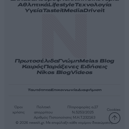
Αθλητικά
Lifestyle
Τεχνολογία
Υγεία
Tasteit
Media
Driveit
Πρωτοσέλιδα
Γνώμη
Melas Blog
Καιρός
Παράξενες Ειδήσεις
Nikos Blog
Videos
Ταυτότητα
Επικοινωνία
Διαφήμιση
Όροι
Πολιτική
Πληροφορίες α.27
Cookies
χρήσης
απορρήτου
Ν.5253/2025
Αριθμός Πιστοποίησης Μ.Η.Τ.232163
© 2026 newsit.gr. Με επιφύλαξη κάθε νομίμου δικαιώματος.