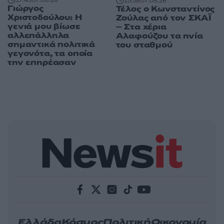
17:43
07.08.26
15:58
07.08.26
Γιώργος
Τέλος ο Κωνσταντίνος
Χριστοδούλου: Η
Ζούλας από τον ΣΚΑΪ
γενιά μου βίωσε
– Στα χέρια
αλλεπάλληλα
Αλαφούζου τα ηνία
σημαντικά πολιτικά
του σταθμού
γεγονότα, τα οποία
την επηρέασαν
Ελλάδα
Κόσμος
Πολιτική
Οικονομία