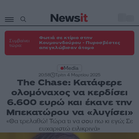
Μετάβαση
σε
o
31
περιεχόμενο
Φωτιά σε κτίριο στην
Συμβαίνει
Κουμουνδούρου - Πυροσβέστες
τώρα:
απεγκλώβισαν άτομο
Media
20:58
Τρίτη 4 Μαρτίου 2025
The Chase: Κατάφερε
ολομόναχος να κερδίσει
6.600 ευρώ και έκανε την
Μπεκατώρου να «λυγίσει»
«Θα τρελαθώ! Τώρα τι να σου πω κι εγώ; Σε
ευχαριστώ ειλικρινά»