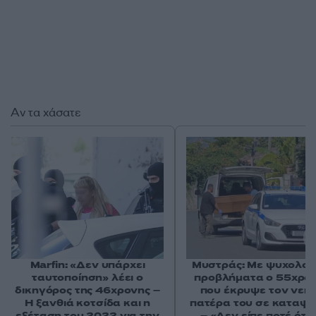
Αν τα χάσατε
Marfin: «Δεν υπάρχει
Μυστράς: Με ψυχολογ
ταυτοποίηση» λέει ο
προβλήματα ο 55χρο
δικηγόρος της 46χρονης –
που έκρυψε τον νεκ
Η ξανθιά κοτσίδα και η
πατέρα του σε καταψ
εξέταση του 2022 για την
– «Δεν είπε ποτέ ότι 