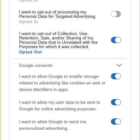
Opted In
2
Σοκαριστική υπόθεση στην Κρήτη:
Τουρίστας ρωτούσε πόσο να πληρώσει για
I want to opt-out of processing my
να ασελγήσει σε 10χρονο κορίτσι - Το παιδί
Personal Data for Targeted Advertising.
καθόταν αμέριμνο σε αυλή επιχείρησης
Opted In
3
Έφυγε από τη ζωή η Χριστίνα Πιτουρά,
πρώην σύζυγος του Βασίλη Χιώτη
I want to opt-out of Collection, Use,
Retention, Sale, and/or Sharing of my
Personal Data that Is Unrelated with the
4
Δεν ήταν μόνο η ταχύτητα που οδήγησε
Purposes for which it was collected.
στο τροχαίο στις Σέρρες με νεκρούς μητέρα
Opted Out
και γιο - «Ίσως κάτι απέσπασε την προσοχή
του οδηγού» λέει πραγματογνώμονας
Google consents
5
Μυστράς: Αλλαγή στην υπερασπιστική
γραμμή του 55χρονου που έκρυψε τον
I want to allow Google to enable storage
νεκρό πατέρα του σε καταψύκτη – Η
related to advertising like cookies on web or
αγάπη στους γονείς και η διαφωνία με την
device identifiers in apps.
αδερφή του
I want to allow my user data to be sent to
Google for online advertising purposes.
Πιο σχολιασμένα
I want to allow Google to send me
Marfin: Η 46χρονη πήρε προθεσμία για
100
personalized advertising.
να απολογηθεί την Τρίτη – «Είναι αθώα,
συμμετείχε στη διαδήλωση όπως και