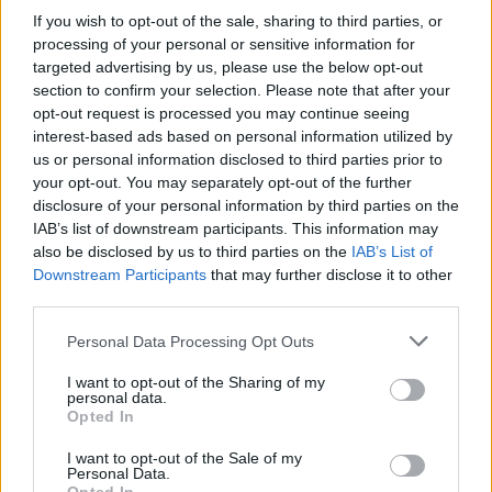
Όροι Χρήσης
. Το site προστατεύεται από reCAPTCHA, ισχύουν
If you wish to opt-out of the sale, sharing to third parties, or
Πολιτική Απορρήτου
&
Όροι Χρήσης
της Google.
processing of your personal or sensitive information for
targeted advertising by us, please use the below opt-out
Media
section to confirm your selection. Please note that after your
THE CHASE
ΜΑΡΙΑ ΜΠΕΚΑΤΩΡΟΥ
opt-out request is processed you may continue seeing
interest-based ads based on personal information utilized by
Share:
us or personal information disclosed to third parties prior to
your opt-out. You may separately opt-out of the further
Ακολουθήστε το Νewsit.gr στο
Google News
και
disclosure of your personal information by third parties on the
ενημερωθείτε πρώτοι για όλη την ειδησεογραφία και τα
IAB’s list of downstream participants. This information may
τελευταία νέα
της ημέρας
also be disclosed by us to third parties on the
IAB’s List of
Downstream Participants
that may further disclose it to other
third parties.
Please note that this website/app uses one or more Google
Personal Data Processing Opt Outs
services and may gather and store information including but
Πιο δημοφιλή
not limited to your visit or usage behaviour. You may click to
I want to opt-out of the Sharing of my
personal data.
grant or deny consent to Google and its third-party tags to
Opted In
1
Λένα Σαμαρά: Συγκίνηση στο μνημόσυνο
use your data for below specified purposes in below Google
για τον έναν χρόνο από τον θάνατο της
consent section.
I want to opt-out of the Sale of my
κόρης του Αντώνη Σαμαρά
Personal Data.