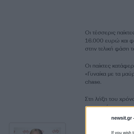
Οι τέσσερις παίκτ
16.000 ευρώ και φυ
στην τελική φάση 
Οι παίκτες κατάφε
«Γυναίκα με τα μαύ
chase.
Στη λήξη του χρόν
με το στόμα ανοιχτ
newsit.gr 
If you wish 