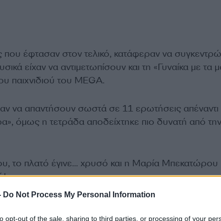
ες που έφτασαν στον τελικό, κατάφεραν να συγκεντρ
σικά είχαν να αντιμετωπίσουν και τη «Γυναίκα με τα 
του παιχνιδιού του MEGA.
ραν να απαντήσουν σωστά σε 11 ερωτήσεις απέναντι
ρα», όμως η τετράδα αποδείχτηκε πιο δυνατή από τη
ου, το πλατό έγινε… χρυσό και η Μαρία Μπεκατώρου 
ό!
-
Do Not Process My Personal Information
to opt-out of the sale, sharing to third parties, or processing of your per