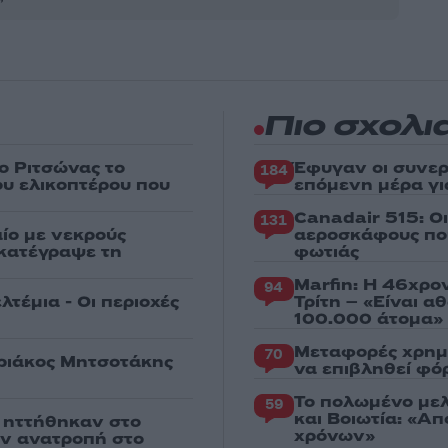
Πιο σχολι
ο Ριτσώνας το
Έφυγαν οι συνερ
184
ου ελικοπτέρου που
επόμενη μέρα γι
Canadair 515: Ο
131
ίο με νεκρούς
αεροσκάφους που
 κατέγραψε τη
φωτιάς
Marfin: Η 46χρο
94
λτέμια - Οι περιοχές
Τρίτη – «Είναι 
100.000 άτομα»
Μεταφορές χρημ
70
υριάκος Μητσοτάκης
να επιβληθεί φόρ
Το πολωμένο μελ
59
και Βοιωτία: «Α
ς ηττήθηκαν στο
χρόνων»
ην ανατροπή στο