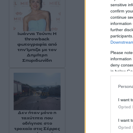
sensitive in
confirm you
continue se
information 
further disc
Ιωάννα Τούνη: Η
participants
throwback
Downstream 
φωτογραφία από
την Ίμπιζα με τον
Please note
Δημήτρη
information 
Σπυριδωνίδη
deny consent
in below Go
Persona
I want t
Τότε ήταν που ο Μα
Opted 
μία άρια, συγκινώ
Δεν ήταν μόνο η
ταχύτητα που
I want t
οδήγησε στο
Opted 
τροχαίο στις Σέρρες