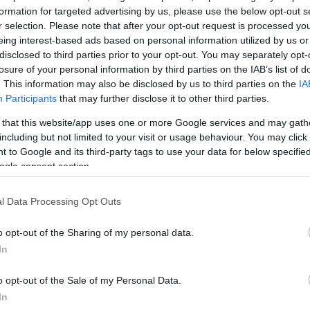
formation for targeted advertising by us, please use the below opt-out s
r selection. Please note that after your opt-out request is processed y
eing interest-based ads based on personal information utilized by us or
disclosed to third parties prior to your opt-out. You may separately opt-
losure of your personal information by third parties on the IAB’s list of
. This information may also be disclosed by us to third parties on the
IA
Participants
that may further disclose it to other third parties.
 that this website/app uses one or more Google services and may gath
including but not limited to your visit or usage behaviour. You may click 
 to Google and its third-party tags to use your data for below specifi
ogle consent section.
l Data Processing Opt Outs
o opt-out of the Sharing of my personal data.
ξιμιλιανός, ένας από τους παίκτες άρχισε να τραγου
In
ντας ακόμα περισσότερο την παρουσιάστρια.
o opt-out of the Sale of my Personal Data.
ΔΙΑΦΗΜΙΣΗ
In