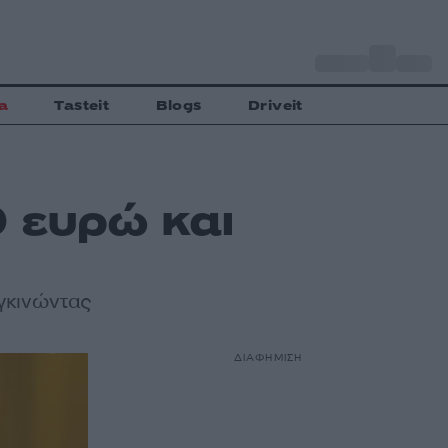
o
Αθήνα
31
C
a
Tasteit
Blogs
Driveit
 ευρώ και
υγκινώντας
ΔΙΑΦΗΜΙΣΗ