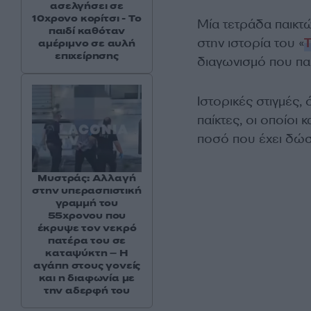
ασελγήσει σε
10χρονο κορίτσι - Το
Μία τετράδα παικτ
παιδί καθόταν
στην ιστορία του «
αμέριμνο σε αυλή
επιχείρησης
διαγωνισμό που πα
Ιστορικές στιγμές,
παίκτες, οι οποίο
ποσό που έχει δώσ
Μυστράς: Αλλαγή
στην υπερασπιστική
γραμμή του
55χρονου που
έκρυψε τον νεκρό
πατέρα του σε
καταψύκτη – Η
αγάπη στους γονείς
και η διαφωνία με
την αδερφή του