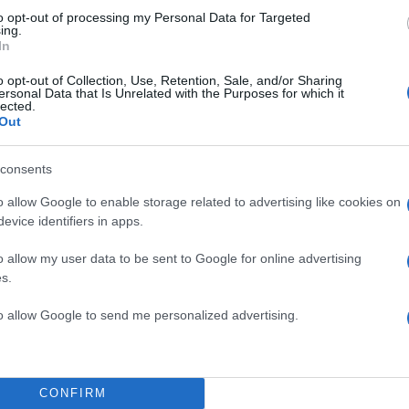
to opt-out of processing my Personal Data for Targeted
ing.
In
o opt-out of Collection, Use, Retention, Sale, and/or Sharing
ersonal Data that Is Unrelated with the Purposes for which it
lected.
Out
consents
o allow Google to enable storage related to advertising like cookies on
evice identifiers in apps.
o allow my user data to be sent to Google for online advertising
s.
α
to allow Google to send me personalized advertising.
Σχολίασε εδώ
CONFIRM