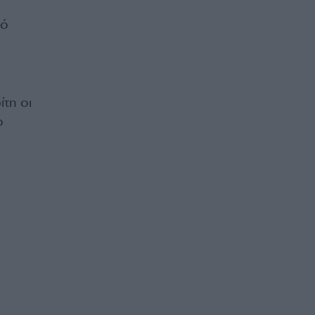
σό
ίτη οι
ο