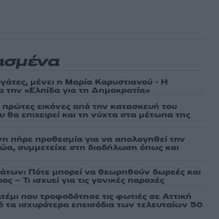
ασμένα
γάτες, μένει η Μαρία Καρυστιανού - Η
α την «Ελπίδα για τη Δημοκρατία»
ι πρώτες εικόνες από την κατασκευή του
 θα επιχειρεί και τη νύχτα στα μέτωπα της
νη πήρε προθεσμία για να απολογηθεί την
αθώα, συμμετείχε στη διαδήλωση όπως και
άτων: Πότε μπορεί να θεωρηθούν δωρεές και
ος – Τι ισχυεί για τις γονικές παροχές
τέμι που τροφοδότησε τις φωτιές σε Αττική
πό τα ισχυρότερα επεισόδια των τελευταίων 50