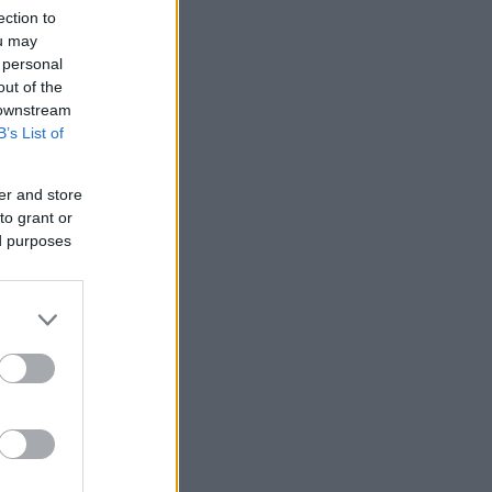
ection to
ou may
 personal
out of the
 downstream
B’s List of
er and store
to grant or
ed purposes
δάει