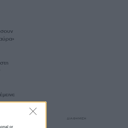
ώσουν
μαύρα»
 στη
ν
έμεινε
ΔΙΑΦΗΜΙΣΗ
sonal or