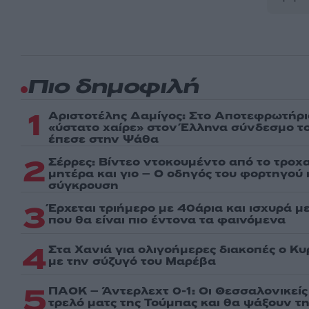
Πιο δημοφιλή
1
Αριστοτέλης Δαμίγος: Στο Αποτεφρωτήρι
«ύστατο χαίρε» στον Έλληνα σύνδεσμο τ
έπεσε στην Ψάθα
2
Σέρρες: Βίντεο ντοκουμέντο από το τροχα
μητέρα και γιο – Ο οδηγός του φορτηγού
σύγκρουση
3
Έρχεται τριήμερο με 40άρια και ισχυρά με
που θα είναι πιο έντονα τα φαινόμενα
4
Στα Χανιά για ολιγοήμερες διακοπές ο Κ
με την σύζυγό του Μαρέβα
5
ΠΑΟΚ – Άντερλεχτ 0-1: Οι Θεσσαλονικεί
τρελό ματς της Τούμπας και θα ψάξουν τ