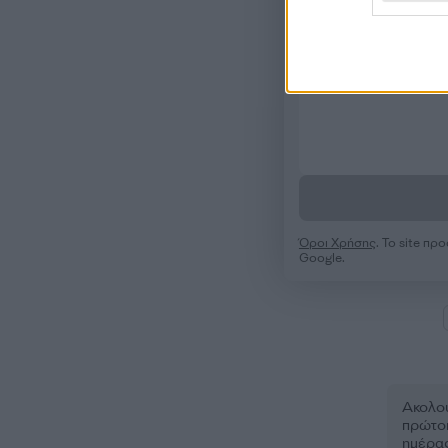
Όροι Χρήσης
. Το site π
Google.
Ακολου
πρώτοι
ημέρα