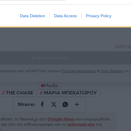
50
Data Deletion
Data Access
Privacy Policy
2000 /
Υποβολή σχολίου
ροστατεύεται από reCAPTCHA, ισχύουν
Πολιτική Απορρήτου
&
Όροι Χρήσης
της
Media
THE CHASE
ΜΑΡΙΑ ΜΠΕΚΑΤΩΡΟΥ
Share:
θήστε το Νewsit.gr στο
Google News
και ενημερωθείτε
 για όλη την ειδησεογραφία και τα
τελευταία νέα
της
ς