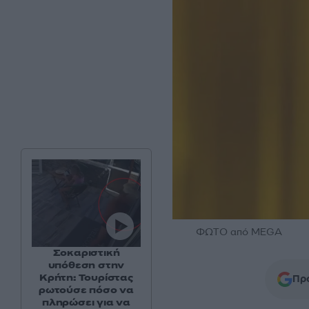
ΦΩΤΟ από MEGA
Σοκαριστική
υπόθεση στην
Κρήτη: Τουρίστας
Προ
ρωτούσε πόσο να
πληρώσει για να