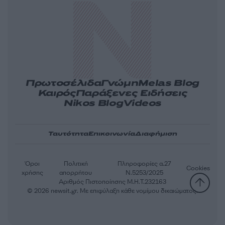
Πρωτοσέλιδα
Γνώμη
Melas Blog
Καιρός
Παράξενες Ειδήσεις
Nikos Blog
Videos
Ταυτότητα
Επικοινωνία
Διαφήμιση
Όροι
Πολιτική
Πληροφορίες α.27
Cookies
χρήσης
απορρήτου
Ν.5253/2025
Αριθμός Πιστοποίησης Μ.Η.Τ.232163
© 2026 newsit.gr. Με επιφύλαξη κάθε νομίμου δικαιώματος.