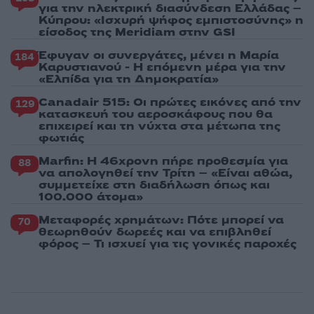
για την ηλεκτρική διασύνδεση Ελλάδας –
Κύπρου: «Ισχυρή ψήφος εμπιστοσύνης» η
είσοδος της Meridiam στην GSI
Έφυγαν οι συνεργάτες, μένει η Μαρία
184
Καρυστιανού - Η επόμενη μέρα για την
«Ελπίδα για τη Δημοκρατία»
Canadair 515: Οι πρώτες εικόνες από την
129
κατασκευή του αεροσκάφους που θα
επιχειρεί και τη νύχτα στα μέτωπα της
φωτιάς
Marfin: Η 46χρονη πήρε προθεσμία για
88
να απολογηθεί την Τρίτη – «Είναι αθώα,
συμμετείχε στη διαδήλωση όπως και
100.000 άτομα»
Μεταφορές χρημάτων: Πότε μπορεί να
70
θεωρηθούν δωρεές και να επιβληθεί
φόρος – Τι ισχυεί για τις γονικές παροχές