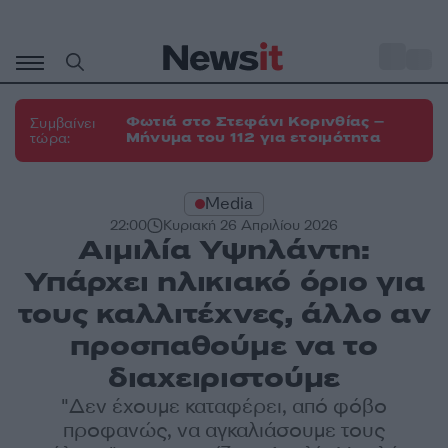
Μετάβαση
σε
o
35
περιεχόμενο
Φωτιά στο Στεφάνι Κορινθίας –
Συμβαίνει
Μήνυμα του 112 για ετοιμότητα
τώρα:
Media
22:00
Κυριακή 26 Απριλίου 2026
Αιμιλία Υψηλάντη:
Υπάρχει ηλικιακό όριο για
τους καλλιτέχνες, άλλο αν
προσπαθούμε να το
διαχειριστούμε
"Δεν έχουμε καταφέρει, από φόβο
προφανώς, να αγκαλιάσουμε τους