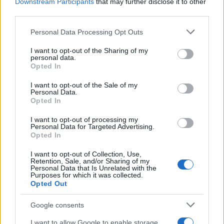
Downstream Participants
that may further disclose it to other
Όροι Χρήσης
. Το site προστατεύεται από reCAPTCHA, ισχύουν
third parties.
Πολιτική Απορρήτου
&
Όροι Χρήσης
της Google.
Please note that this website/app uses one or more Google
Personal Data Processing Opt Outs
Media
services and may gather and store information including but
ΑΙΜΙΛΙΑ ΥΨΗΛΑΝΤΗ
not limited to your visit or usage behaviour. You may click to
I want to opt-out of the Sharing of my
personal data.
grant or deny consent to Google and its third-party tags to
Share:
Opted In
use your data for below specified purposes in below Google
consent section.
I want to opt-out of the Sale of my
Ακολουθήστε το Νewsit.gr στο
Google News
και
Personal Data.
ενημερωθείτε πρώτοι για όλη την ειδησεογραφία και τα
Opted In
τελευταία νέα
της ημέρας
I want to opt-out of processing my
Personal Data for Targeted Advertising.
Opted In
I want to opt-out of Collection, Use,
Retention, Sale, and/or Sharing of my
Personal Data that Is Unrelated with the
Πιο δημοφιλή
Purposes for which it was collected.
Opted Out
1
Η Ελένη Φωτοπούλου ευχήθηκε για τη
γιορτή του Άκη Παυλόπουλου: «Δεκαπέντε
Google consents
χρόνια μου διδάσκει υπομονή και αγάπη»
I want to allow Google to enable storage