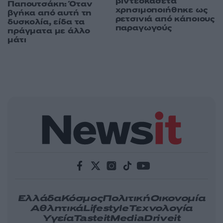
βιντεοκασέτα
Παπουτσάκη: Όταν
χρησιμοποιήθηκε ως
βγήκα από αυτή τη
ρετσινιά από κάποιους
δυσκολία, είδα τα
παραγωγούς
πράγματα με άλλο
μάτι
Ελλάδα
Κόσμος
Πολιτική
Οικονομία
Αθλητικά
Lifestyle
Τεχνολογία
Υγεία
Tasteit
Media
Driveit