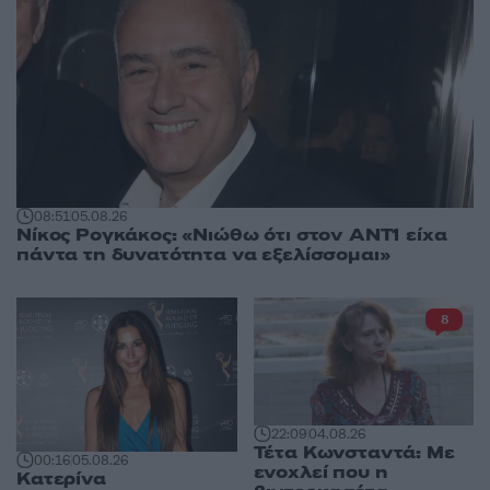
08:51
05.08.26
Νίκος Ρογκάκος: «Νιώθω ότι στον ΑΝΤ1 είχα
πάντα τη δυνατότητα να εξελίσσομαι»
8
22:09
04.08.26
Τέτα Κωνσταντά: Με
00:16
05.08.26
ενοχλεί που η
Κατερίνα