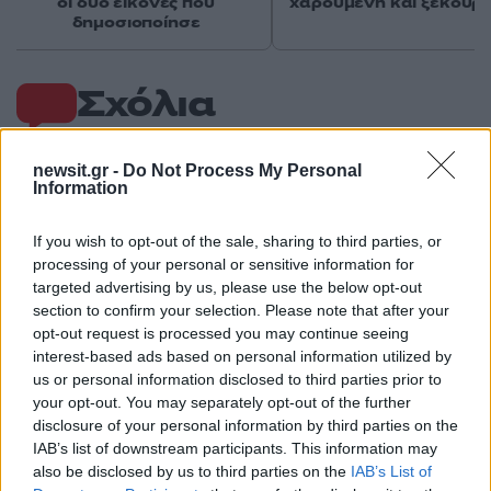
οι δυο εικόνες που
χαρούμενη και ξεκούρ
δημοσιοποίησε
Σχόλια
newsit.gr -
Do Not Process My Personal
Information
Σχολίασε εδώ
If you wish to opt-out of the sale, sharing to third parties, or
processing of your personal or sensitive information for
targeted advertising by us, please use the below opt-out
50 /50
section to confirm your selection. Please note that after your
opt-out request is processed you may continue seeing
interest-based ads based on personal information utilized by
us or personal information disclosed to third parties prior to
your opt-out. You may separately opt-out of the further
2000 /2000
disclosure of your personal information by third parties on the
IAB’s list of downstream participants. This information may
Υποβολή σχολίου
also be disclosed by us to third parties on the
IAB’s List of