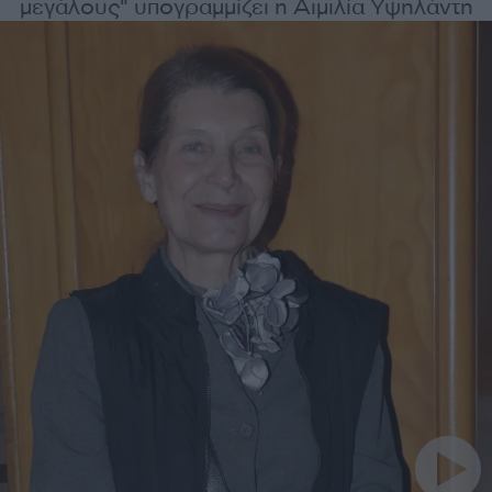
μεγάλους" υπογραμμίζει η Αιμιλία Υψηλάντη