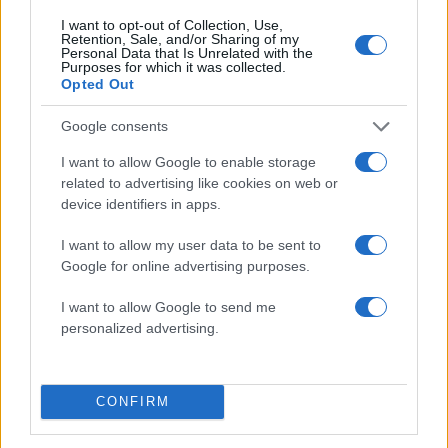
4
Δυτικού Νείλου με κρούσματα στην Αττική
I want to opt-out of Collection, Use,
- «Καμπανάκι» από τον Ιατρικό Σύλλογο
Retention, Sale, and/or Sharing of my
Αθηνών για την προστασία της δημόσιας
Personal Data that Is Unrelated with the
υγείας
Purposes for which it was collected.
Opted Out
5
Πέθανε ο Γουίλιαμ Όρμπιτ, παραγωγός του
εμβληματικού άλμπουμ της Μαντόνα «Ray
Google consents
of Light»
I want to allow Google to enable storage
related to advertising like cookies on web or
Πιο σχολιασμένα
device identifiers in apps.
Marfin: Η 46χρονη πήρε προθεσμία για
I want to allow my user data to be sent to
101
να απολογηθεί την Τρίτη – «Είναι αθώα,
Google for online advertising purposes.
συμμετείχε στη διαδήλωση όπως και
100.000 άτομα»
I want to allow Google to send me
Βγήκαν ξανά τα μαχαίρια στην Ελπίδα
personalized advertising.
94
για τη Δημοκρατία: «Καρυστιανού,
Γρατσία και Γαλανός μετέτρεψαν το
κίνημα σε φοβικό αρχηγικό κόμμα»
CONFIRM
Μεταφορές χρημάτων: Πότε μπορεί να
71
θεωρηθούν δωρεές και να επιβληθεί
φόρος – Τι ισχυεί για τις γονικές παροχές