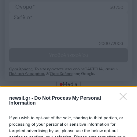
50 /50
2000 /2000
Υποβολή σχολίου
Όροι Χρήσης
. Το site προστατεύεται από reCAPTCHA, ισχύουν
Πολιτική Απορρήτου
&
Όροι Χρήσης
της Google.
Media
ACTION 24
ΔΗΜΟΣΙΟΓΡΑΦΟΣ
newsit.gr -
Do Not Process My Personal
ΜΕΘΥΣΜΕΝΟΣ
ΣΥΝΔΕΣΗ
Information
Share:
If you wish to opt-out of the sale, sharing to third parties, or
processing of your personal or sensitive information for
Ακολουθήστε το Νewsit.gr στο
Google News
και
targeted advertising by us, please use the below opt-out
ενημερωθείτε πρώτοι για όλη την ειδησεογραφία και τα
section to confirm your selection. Please note that after your