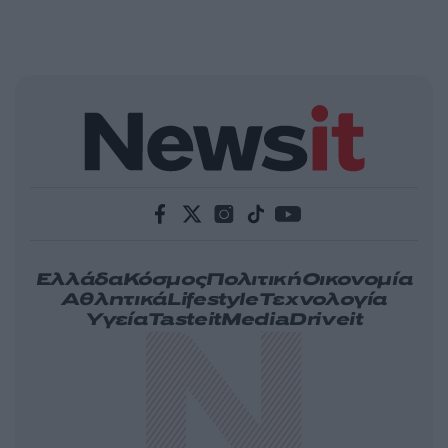
Ελλάδα
Κόσμος
Πολιτική
Οικονομία
Αθλητικά
Lifestyle
Τεχνολογία
Υγεία
Tasteit
Media
Driveit