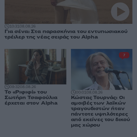
10:31
08.08.26
Για σένα: Στα παρασκήνια του εντυπωσιακού
τρέιλερ της νέας σειράς του Alpha
7
09:32
08.08.26
Το «Ριφιφί» του
00:01
08.08.26
Κώστας Τουρνάς: Οι
Σωτήρη Τσαφούλια
αμοιβές των λαϊκών
έρχεται στον Alpha
τραγουδιστών ήταν
πάντοτε υψηλότερες
από εκείνες του δικού
μας χώρου