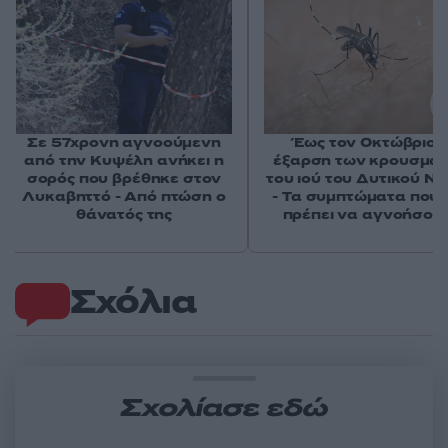
Σε 57χρονη αγνοούμενη
Έως τον Οκτώβριο 
από την Κυψέλη ανήκει η
έξαρση των κρουσμά
σορός που βρέθηκε στον
του ιού του Δυτικού Νε
Λυκαβηττό - Από πτώση ο
- Τα συμπτώματα που 
θάνατός της
πρέπει να αγνοήσου
Σχόλια
Σχολίασε εδώ