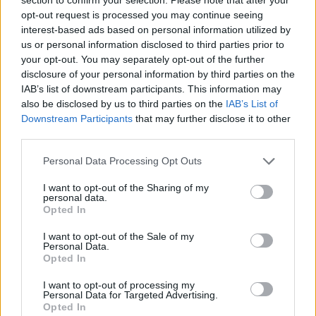
τελευταία νέα
της ημέρας
opt-out request is processed you may continue seeing
interest-based ads based on personal information utilized by
us or personal information disclosed to third parties prior to
your opt-out. You may separately opt-out of the further
disclosure of your personal information by third parties on the
IAB’s list of downstream participants. This information may
Πιο δημοφιλή
also be disclosed by us to third parties on the
IAB’s List of
Downstream Participants
that may further disclose it to other
1
Σοκαριστική υπόθεση στην Κρήτη:
third parties.
Τουρίστας ρωτούσε πόσο να πληρώσει για
να ασελγήσει σε 10χρονο κορίτσι - Το παιδί
Please note that this website/app uses one or more Google
καθόταν αμέριμνο σε αυλή επιχείρησης
Personal Data Processing Opt Outs
services and may gather and store information including but
2
Δεν ήταν μόνο η ταχύτητα που οδήγησε
not limited to your visit or usage behaviour. You may click to
I want to opt-out of the Sharing of my
στο τροχαίο στις Σέρρες με νεκρούς μητέρα
personal data.
grant or deny consent to Google and its third-party tags to
και γιο - «Ίσως κάτι απέσπασε την προσοχή
Opted In
use your data for below specified purposes in below Google
του οδηγού» λέει πραγματογνώμονας
consent section.
I want to opt-out of the Sale of my
3
Μυστράς: Αλλαγή στην υπερασπιστική
Personal Data.
γραμμή του 55χρονου που έκρυψε τον
Opted In
νεκρό πατέρα του σε καταψύκτη – Η
αγάπη στους γονείς και η διαφωνία με την
I want to opt-out of processing my
αδερφή του
Personal Data for Targeted Advertising.
Opted In
Ανησυχία από το ξέσπασμα του ιού του