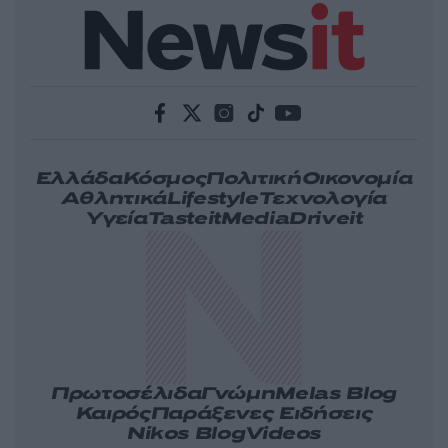
Ελλάδα
Κόσμος
Πολιτική
Οικονομία
Αθλητικά
Lifestyle
Τεχνολογία
Υγεία
Tasteit
Media
Driveit
Πρωτοσέλιδα
Γνώμη
Melas Blog
Καιρός
Παράξενες Ειδήσεις
Nikos Blog
Videos