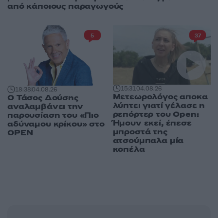
από κάποιους παραγωγούς
5
37
15:31
04.08.26
18:38
04.08.26
Μετεωρολόγος αποκα
Ο Τάσος Δούσης
λύπτει γιατί γέλασε η
αναλαμβάνει την
ρεπόρτερ του Open:
παρουσίαση του «Πιο
Ήμουν εκεί, έπεσε
αδύναμου κρίκου» στο
μπροστά της
OPEN
ατσούμπαλα μία
κοπέλα