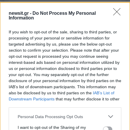
newsit.gr -
Do Not Process My Personal
2000 /2000
Information
Υποβολή σχολίου
If you wish to opt-out of the sale, sharing to third parties, or
processing of your personal or sensitive information for
Όροι Χρήσης
. Το site προστατεύεται από reCAPTCHA, ισχύουν
targeted advertising by us, please use the below opt-out
Πολιτική Απορρήτου
&
Όροι Χρήσης
της Google.
section to confirm your selection. Please note that after your
Media
opt-out request is processed you may continue seeing
ΑΛΕΞΑΝΔΡΟΣ ΝΙΚΟΛΑΙΔΗΣ
interest-based ads based on personal information utilized by
us or personal information disclosed to third parties prior to
ΔΗΜΗΤΡΗΣ ΚΑΜΠΟΥΡΑΚΗΣ
your opt-out. You may separately opt-out of the further
ΠΑΝΑΓΙΩΤΗΣ ΣΤΑΘΗΣ
disclosure of your personal information by third parties on the
IAB’s list of downstream participants. This information may
Share:
also be disclosed by us to third parties on the
IAB’s List of
Downstream Participants
that may further disclose it to other
Ακολουθήστε το Νewsit.gr στο
Google News
και
third parties.
ενημερωθείτε πρώτοι για όλη την ειδησεογραφία και τα
τελευταία νέα
της ημέρας
Please note that this website/app uses one or more Google
Personal Data Processing Opt Outs
services and may gather and store information including but
not limited to your visit or usage behaviour. You may click to
I want to opt-out of the Sharing of my