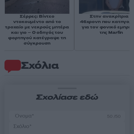
Σέρρες: Βίντεο
Στην ανακρίτρια η
ντοκουμέντο από το
46χρονη που κατηγορε
τροχαίο με νεκρούς μητέρα
για τον φονικό εμπρη
και γιο – Ο οδηγός του
της Marfin
φορτηγού κατέγραψε τη
σύγκρουση
Σχόλια
Σχολίασε εδώ
50 /50