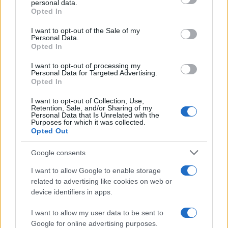
personal data.
grant or deny consent to Google and its third-party tags to
Opted In
use your data for below specified purposes in below Google
consent section.
I want to opt-out of the Sale of my
Πιο δημοφιλή
Personal Data.
Opted In
1
Συγκίνηση στο τελευταίο αντίο στον Λάκη
I want to opt-out of processing my
Χαλκιά: Με την «Φάμπρικα», λαούτο και
Personal Data for Targeted Advertising.
κλαρίνα αποχαιρέτησαν την εμβληματική
Opted In
φωνή της μεταπολίτευσης
I want to opt-out of Collection, Use,
2
Ο Κώστας Σαμαράς δημοσίευσε μία παιδική
Retention, Sale, and/or Sharing of my
φωτογραφία για την επέτειο θανάτου της
Personal Data that Is Unrelated with the
αδελφής του, Λένας
Purposes for which it was collected.
Opted Out
3
Δολοφονία Βρετανίδας στην Κυψέλη: Οι
δύο καταθέσεις «κλειδί» της συζύγου του
Google consents
26χρονου Αφγανού – Το στίγμα του
κινητού, η θεία από την Ινδία και τα
I want to allow Google to enable storage
απειλητικά μηνύματα
related to advertising like cookies on web or
4
«Αφιέρωσε τη ζωή της στο να βοηθά
device identifiers in apps.
ανθρώπους που είχαν ανάγκη» - Η πρώτη
δήλωση της οικογένειας της 38χρονης
I want to allow my user data to be sent to
Λίζα που βρέθηκε νεκρή στην Κυψέλη
Google for online advertising purposes.