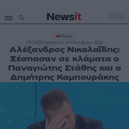
Μετάβαση
σε
o
30
περιεχόμενο
Media
09:34
Παρασκευή 14 Οκτωβρίου 2022
Αλέξανδρος Νικολαΐδης:
Ξέσπασαν σε κλάματα ο
Παναγιώτης Στάθης και ο
Δημήτρης Καμπουράκης