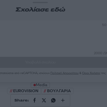
Σχολίασε εδώ
50
2000 /
Υποβολή σχολίου
ροστατεύεται από reCAPTCHA, ισχύουν
Πολιτική Απορρήτου
&
Όροι Χρήσης
της
Media
EUROVISION
ΒΟΥΛΓΑΡΙΑ
Share: