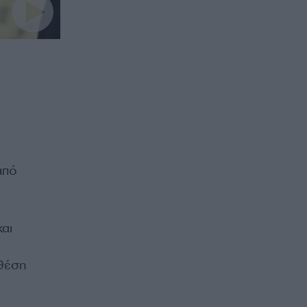
από
αι
 θέση