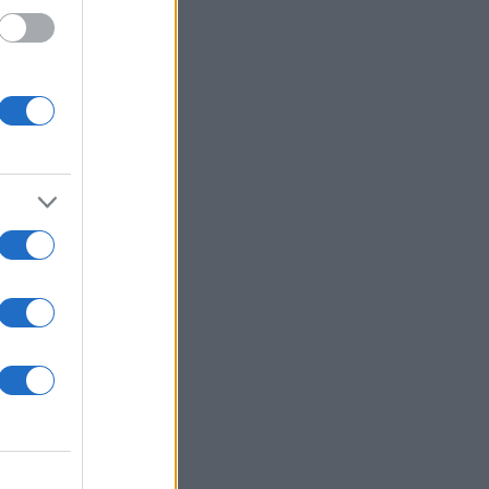
ι ένα
ώνει,
τικές
ή
 ένα
ρόβες.
,