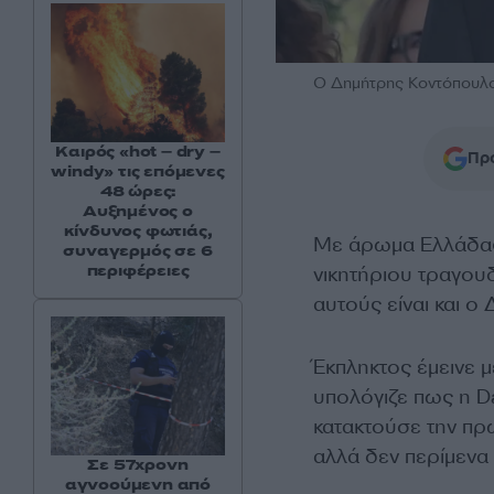
Ο Δημήτρης Κοντόπου
Καιρός «hot – dry –
Προ
windy» τις επόμενες
48 ώρες:
Αυξημένος ο
κίνδυνος φωτιάς,
Με άρωμα Ελλάδας
συναγερμός σε 6
περιφέρειες
νικητήριου τραγου
αυτούς είναι και 
Έκπληκτος έμεινε 
υπολόγιζε πως η Da
κατακτούσε την πρώ
αλλά δεν περίμενα 
Σε 57χρονη
αγνοούμενη από