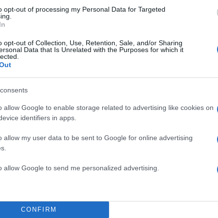
to opt-out of processing my Personal Data for Targeted
ing.
In
o opt-out of Collection, Use, Retention, Sale, and/or Sharing
ersonal Data that Is Unrelated with the Purposes for which it
lected.
Out
Μάρτιο, οπότε ήδη τα άλλα κομμάτια έχουν αποκτήσε
consents
όσμο της Eurovision, το οποίο ξέρεις ότι αυτό φουσκ
ει. Μπαίνουν και μετά όπως ξέρεις και οι στοιχημα
o allow Google to enable storage related to advertising like cookies on
, επισήμανε.
evice identifiers in apps.
o allow my user data to be sent to Google for online advertising
ν, τα στοιχήματα δεν μπορούν να δώσουν μία ακριβ
s.
 κατάταξης. «Αλλά φέτος αυτό που κατάλαβα είναι τα
to allow Google to send me personalized advertising.
ίσως βρούνε την εφτάδα, κάτι τέτοιο. Συνήθως γίνεται
μάλλον γίνεται επειδή σταμάτησαν να δείχνουν τις π
α μένουν ψηλά και μετά δεν καταλαβαίνουν τι γίνεται»
CONFIRM