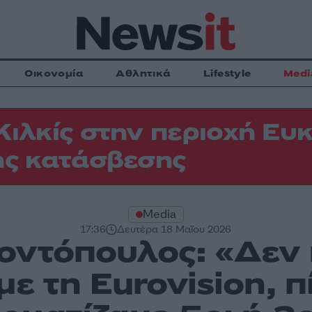
Οικονομία
Αθλητικά
Lifestyle
Medi
Κιλκίς στην περιοχή Ευκ
ης κατάσβεσης
Media
17:36
Δευτέρα 18 Μαΐου 2026
ντόπουλος: «Δεν 
ε τη Eurovision, π