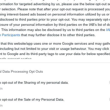
υ δείξαμε ήταν ένα άρτιο πράγμα για τηλεόραση».
formation for targeted advertising by us, please use the below opt-out s
r selection. Please note that after your opt-out request is processed y
eing interest-based ads based on personal information utilized by us or
ουλος μίλησε επίσης για τη δυναμική και την απήχη
disclosed to third parties prior to your opt-out. You may separately opt-
ούδια, τα οποία όμως δεν έφτασαν όσο ψηλά
losure of your personal information by third parties on the IAB’s list of
ρχαν κάποια τραγούδια που είχαν τρομερή φόρα από
. This information may also be disclosed by us to third parties on the
IA
Participants
that may further disclose it to other third parties.
ηλαδή υπάρχουν τραγούδια που έχουν βγει από τον
ιο νομίζω.
 that this website/app uses one or more Google services and may gath
including but not limited to your visit or usage behaviour. You may click 
 to Google and its third-party tags to use your data for below specifi
ogle consent section.
l Data Processing Opt Outs
o opt-out of the Sharing of my personal data.
In
o opt-out of the Sale of my Personal Data.
In