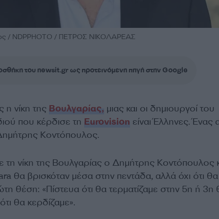
λος / NDPPHOTO / ΠΕΤΡΟΣ ΝΙΚΟΛΑΡΕΑΣ
σθήκη του newsit.gr ως προτεινόμενη πηγή στην Google
 η νίκη της
Βουλγαρίας,
μιας και οι δημιουργοί του
διού που κέρδισε τη
Eurovision
είναι Έλληνες. Ένας 
ο Δημήτρης Κοντόπουλος.
με τη νίκη της Βουλγαρίας ο Δημήτρης Κοντόπουλος κ
ra θα βρισκόταν μέσα στην πεντάδα, αλλά όχι ότι θα
τη θέση: «Πίστευα ότι θα τερματίζαμε στην 5η ή 3η
ότι θα κερδίζαμε».