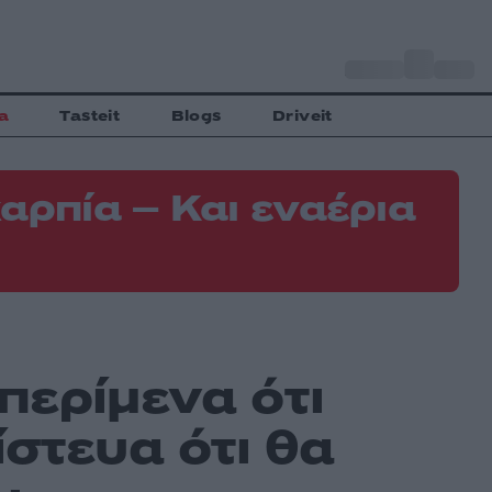
o
Αθήνα
35
C
a
Tasteit
Blogs
Driveit
αρπία – Και εναέρια
περίμενα ότι
ίστευα ότι θα