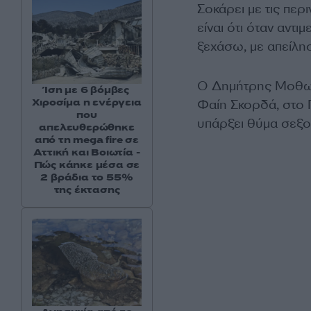
Σοκάρει με τις πε
είναι ότι όταν αντ
ξεχάσω, με απείλησ
Ο Δημήτρης Μοθων
Ίση με 6 βόμβες
Χιροσίμα η ενέργεια
Φαίη Σκορδά, στο Π
που
υπάρξει θύμα σεξου
απελευθερώθηκε
από τη mega fire σε
Αττική και Βοιωτία -
Πώς κάηκε μέσα σε
2 βράδια το 55%
της έκτασης