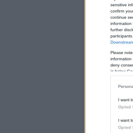
sensitive in
confirm you
continue se
information 
further disc
participants
Downstream 
Please note
information 
deny consent
in below Go
Persona
I want t
Opted 
I want t
“Όταν ήμουν μικρός
Opted 