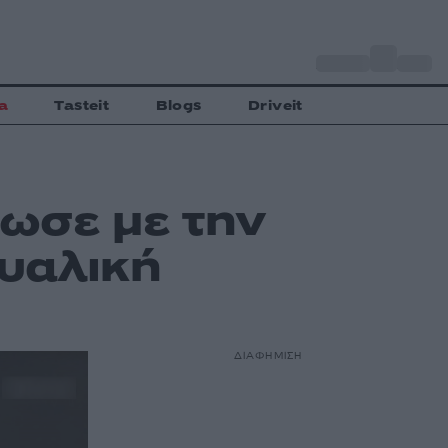
o
Αθήνα
27
C
a
Tasteit
Blogs
Driveit
ωσε με την
ουαλική
ΔΙΑΦΗΜΙΣΗ