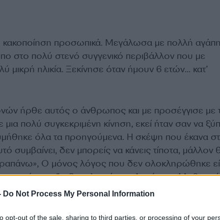
 κακοποίηση προσωπικά. Μεγάλωσα με πολλή αγάπη
ο στο πολύ στενό συγγενικό περιβάλλον που με
ύ μικρή ηλικία. Ξεκίνησε όταν ήμουν 6 ετών… κατ’
νών ήρθε αυτός ο άνθρωπος και με προσέγγισε με 
νε μια πολύ συγκεκριμένη κίνηση, εκεί ήταν σαν να ξύ
υμήθηκε όλα τα προηγούμενα. Η σκέψη που έκανα σ
τό συμβαίνει, δεν μπορείς να κάνεις τίποτα, μάλλον 
ραπάνω», Ο μόνος λόγος που δεν ολοκληρώθηκε εί
ρωπος πάγωσε”, εξομολογείται ο Δημήτρης Μοθωναίο
-
Do Not Process My Personal Information
to opt-out of the sale, sharing to third parties, or processing of your per