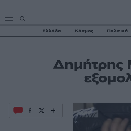
Μετάβαση
σε
περιεχόμενο
Ελλάδα
Κόσμος
Πολιτική
Δημήτρης 
εξομολ