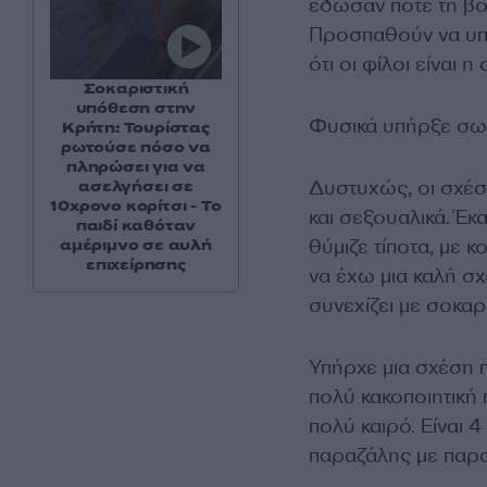
έδωσαν ποτέ τη βο
Προσπαθούν να υπο
ότι οι φίλοι είναι 
Σοκαριστική
υπόθεση στην
Φυσικά υπήρξε σωμ
Κρήτη: Τουρίστας
ρωτούσε πόσο να
πληρώσει για να
Δυστυχώς, οι σχέσ
ασελγήσει σε
10χρονο κορίτσι - Το
και σεξουαλικά. Έκ
παιδί καθόταν
θύμιζε τίποτα, με 
αμέριμνο σε αυλή
επιχείρησης
να έχω μια καλή σ
συνεχίζει με σοκαρ
Υπήρχε μια σχέση 
πολύ κακοποιητική
πολύ καιρό. Είναι 
παραζάλης με παρα