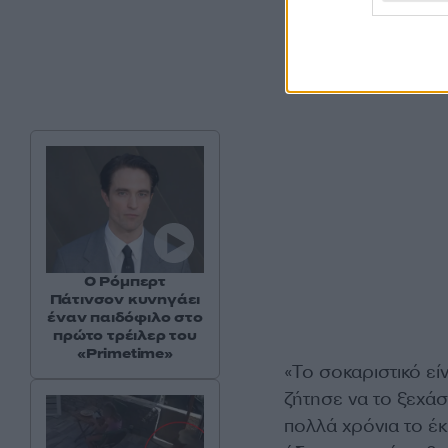
Ο Ρόμπερτ
Πάτινσον κυνηγάει
έναν παιδόφιλο στο
πρώτο τρέιλερ του
«Primetime»
«Το σοκαριστικό εί
ζήτησε να το ξεχάσ
πολλά χρόνια το έκ