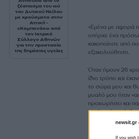
Ανησυχία από το
ξέσπασμα του ιού
του Δυτικού Νείλου
με κρούσματα στην
Αττική -
«Εμένα με αφορά η
«Καμπανάκι» από
τον Ιατρικό
υπήρχε ένα πρόσωπ
Σύλλογο Αθηνών
κακοποίησε από πολ
για την προστασία
της δημόσιας υγείας
εξακολούθηση.
Όταν ήμουν 26 χρο
ίδιο τρόπο και έκα
το σώμα μου και θ
μυαλό μου ήταν «αυ
προχωρήσει και πα
γιατί αυτός ο άνθ
συνεχίζει:
newsit.gr 
If you wish 