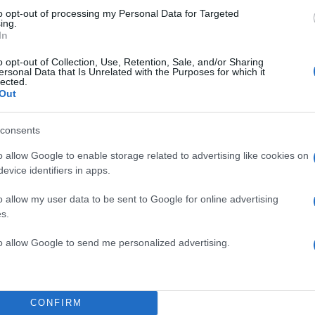
 στην παραλία και να ξαπλώνει δίπλα μου και μετά δεν
to opt-out of processing my Personal Data for Targeted
οδο μόνο με το αλκοόλ μπορούσα να ξεπεράσω όλο
ing.
In
κολούθησε στην πορεία μου. Μου διαμόρφωσε όλη 
υτότητα. Δεν μπορώ να ξέρω πως θα ήταν η σεξουα
o opt-out of Collection, Use, Retention, Sale, and/or Sharing
ersonal Data that Is Unrelated with the Purposes for which it
υτό δεν είχε συμβεί».
lected.
Out
ΔΙΑΦΗΜΙΣΗ
consents
o allow Google to enable storage related to advertising like cookies on
evice identifiers in apps.
o allow my user data to be sent to Google for online advertising
s.
to allow Google to send me personalized advertising.
CONFIRM