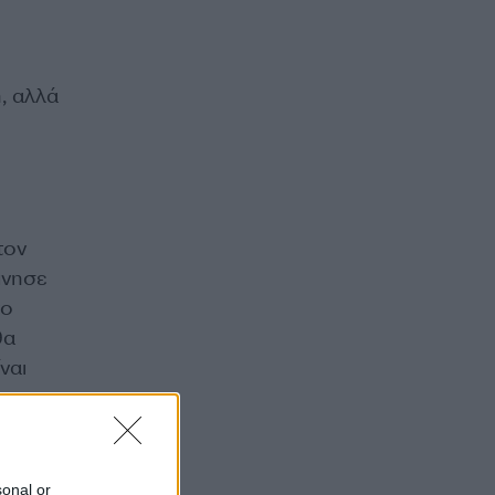
, αλλά
τον
πνησε
το
θα
ναι
ς και
sonal or