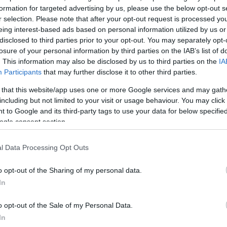
formation for targeted advertising by us, please use the below opt-out s
r selection. Please note that after your opt-out request is processed y
eing interest-based ads based on personal information utilized by us or
disclosed to third parties prior to your opt-out. You may separately opt-
losure of your personal information by third parties on the IAB’s list of
. This information may also be disclosed by us to third parties on the
IA
Participants
that may further disclose it to other third parties.
 that this website/app uses one or more Google services and may gath
including but not limited to your visit or usage behaviour. You may click 
 to Google and its third-party tags to use your data for below specifi
ogle consent section.
l Data Processing Opt Outs
o opt-out of the Sharing of my personal data.
In
o opt-out of the Sale of my Personal Data.
 δεν το καταλάβαινα. Έχω εικόνες διάσπαρτες να με
In