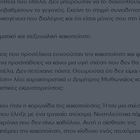
ήθεια που ήθελα. Δεν μπορούσαν να το διανοηθούν
βαθμίσουν το γεγονός. Εκείνη τη στιγμή συνειδητοπ
η οικογένεια που διαλέγεις και ότι είσαι μόνος σου στη
ατική και σεξουαλική κακοποίηση.
εις που προσέλκυα ευνοούσαν την κακοποίηση και ψ
ανα προσπάθειες να κάνω μια υγιή σχέση που δεν θα
κοπέλα. Δεν πετύχαινε πάντα. Θεωρούσα ότι δεν είμαι 
χέση» λέει χαρακτηριστικά ο Δημήτρης Μοθωναίος κα
ιστικές εκμυστηρεύσεις:
που ήταν η κορωνίδα της κακοποίησης. Ήταν μια σχέ
 που έληξε με ένα τροχαίο ατύχημα. Νοσηλεύτηκα πά
4 χρόνια που δεν πίνω καθόλου. Αυτή η αίσθηση της
πέμπει την κακοποίηση, στον κίνδυνο ενός ατυχήματ