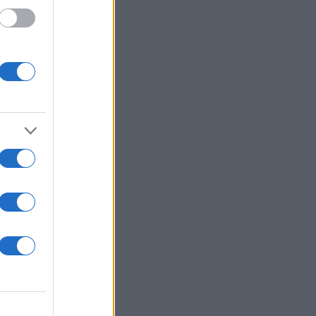
 αυτό
τη
λική