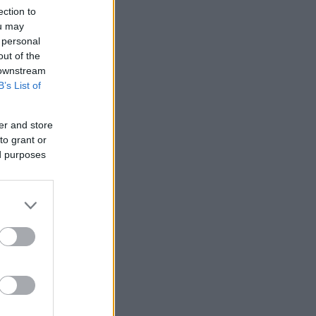
ection to
ou may
 personal
out of the
 downstream
B’s List of
er and store
to grant or
ed purposes