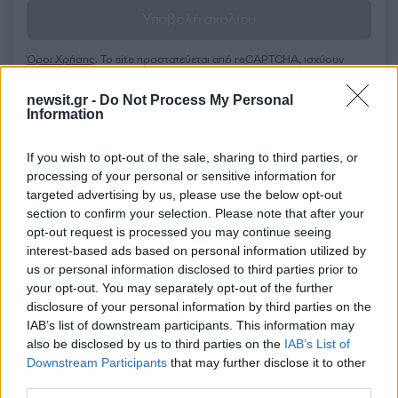
Υποβολή σχολίου
Όροι Χρήσης
. Το site προστατεύεται από reCAPTCHA, ισχύουν
Πολιτική Απορρήτου
&
Όροι Χρήσης
της Google.
newsit.gr -
Do Not Process My Personal
Media
Information
AKYLAS
EUROVISION 2026
If you wish to opt-out of the sale, sharing to third parties, or
Share:
processing of your personal or sensitive information for
targeted advertising by us, please use the below opt-out
Ακολουθήστε το Νewsit.gr στο
Google News
και
section to confirm your selection. Please note that after your
ενημερωθείτε πρώτοι για όλη την ειδησεογραφία και τα
opt-out request is processed you may continue seeing
τελευταία νέα
της ημέρας
interest-based ads based on personal information utilized by
us or personal information disclosed to third parties prior to
your opt-out. You may separately opt-out of the further
disclosure of your personal information by third parties on the
IAB’s list of downstream participants. This information may
also be disclosed by us to third parties on the
IAB’s List of
Πιο δημοφιλή
Downstream Participants
that may further disclose it to other
third parties.
1
«Ψήνονται» στα 40άρια δυτική και βόρεια