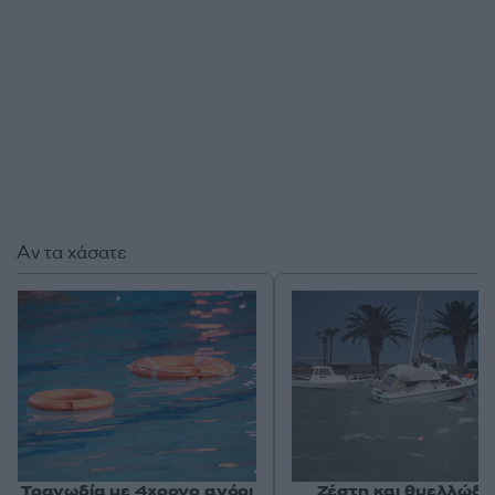
Αν τα χάσατε
Τραγωδία με 4χρονο αγόρι
Ζέστη και θυελλώδε