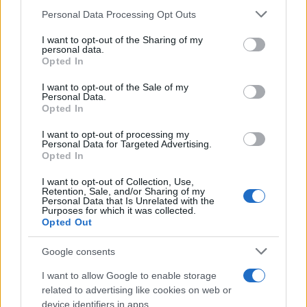
Ελλάδα – Ενισχυμένα μελτέμια έως 8
Please note that this website/app uses one or more Google
Personal Data Processing Opt Outs
μποφόρ στο Αιγαίο μέχρι
services and may gather and store information including but
Δεκαπενταύγουστο
not limited to your visit or usage behaviour. You may click to
I want to opt-out of the Sharing of my
2
personal data.
Η Άννα Βίσση ξετρελάθηκε με μπάντα που
grant or deny consent to Google and its third-party tags to
Opted In
έπαιζε Τσιτσάνη στο Φισκάρδο και τους
use your data for below specified purposes in below Google
πρότεινε συνεργασία
consent section.
I want to opt-out of the Sale of my
3
Μαριζέτα Αντωνοπούλου στο newsit.gr: Οι
Personal Data.
“σωτήρες” ανήκουν στο χρονοντούλαπο
Opted In
της ιστορίας
I want to opt-out of processing my
4
Ίση με 6 βόμβες Χιροσίμα η ενέργεια που
Personal Data for Targeted Advertising.
απελευθερώθηκε από τη mega fire σε
Opted In
Αττική και Βοιωτία - Πώς κάηκε μέσα σε 2
βράδια το 55% της έκτασης
I want to opt-out of Collection, Use,
Retention, Sale, and/or Sharing of my
5
Η FIFA απάντησε στις καταγγελίες για την
Personal Data that Is Unrelated with the
Purposes for which it was collected.
ερωμένη του Ινφαντίνο: «Κατηγορηματικά
Opted Out
αναληθείς και δυσφημιστικοί οι ισχυρισμοί»
Google consents
Πιο σχολιασμένα
I want to allow Google to enable storage
related to advertising like cookies on web or
Marfin: Η 46χρονη πήρε προθεσμία για
104
device identifiers in apps.