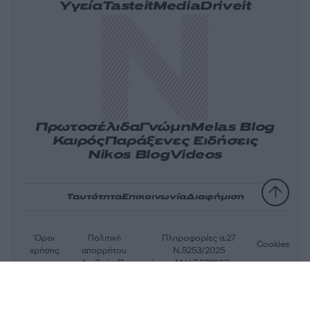
Υγεία
Tasteit
Media
Driveit
Πρωτοσέλιδα
Γνώμη
Melas Blog
Καιρός
Παράξενες Ειδήσεις
Nikos Blog
Videos
Ταυτότητα
Επικοινωνία
Διαφήμιση
Όροι
Πολιτική
Πληροφορίες α.27
Cookies
χρήσης
απορρήτου
Ν.5253/2025
Αριθμός Πιστοποίησης Μ.Η.Τ.232163
© 2026 newsit.gr. Με επιφύλαξη κάθε νομίμου δικαιώματος.