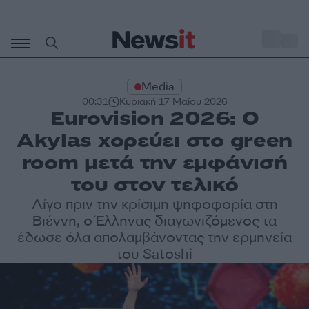
Μετάβαση
σε
o
31
περιεχόμενο
Media
00:31
Κυριακή 17 Μαΐου 2026
Eurovision 2026: Ο
Akylas χορεύει στο green
room μετά την εμφάνισή
του στον τελικό
Λίγο πριν την κρίσιμη ψηφοφορία στη
Βιέννη, ο Έλληνας διαγωνιζόμενος τα
έδωσε όλα απολαμβάνοντας την ερμηνεία
του Satoshi