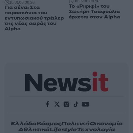
09:32
08.08.26
10:31
08.08.26
Το «Ριφιφί» του
Για σένα: Στα
Σωτήρη Τσαφούλια
παρασκήνια του
έρχεται στον Alpha
εντυπωσιακού τρέιλερ
της νέας σειράς του
Alpha
Ελλάδα
Κόσμος
Πολιτική
Οικονομία
Αθλητικά
Lifestyle
Τεχνολογία