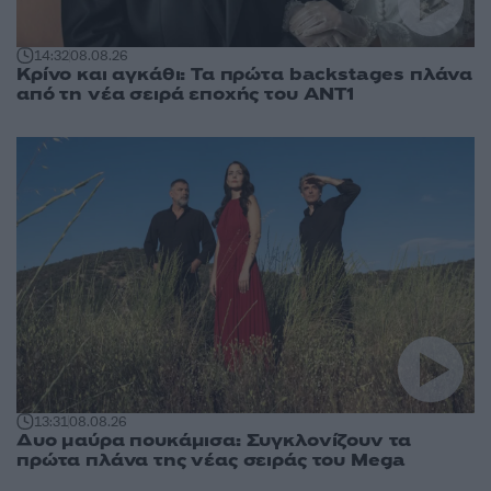
14:32
08.08.26
Κρίνο και αγκάθι: Τα πρώτα backstages πλάνα
από τη νέα σειρά εποχής του ΑΝΤ1
13:31
08.08.26
Δυο μαύρα πουκάμισα: Συγκλονίζουν τα
πρώτα πλάνα της νέας σειράς του Mega